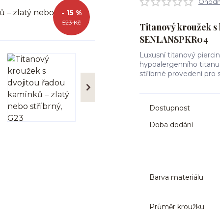
Ohodno
- 15 %
523 Kč
Titanový kroužek s 
SENLANSPKR04
Luxusní titanový pierci
hypoalergenního titanu 
stříbrné provedení pro s
Dostupnost
Doba dodání
Barva materiálu
Průměr kroužku