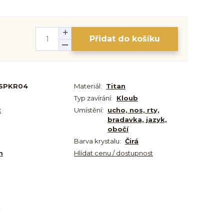
Přidat do košíku
SPKR04
Materiál:
Titan
Typ zavírání:
Kloub
t
Umístění:
ucho, nos, rty,
bradavka, jazyk,
obočí
Barva krystalu:
Čirá
m
Hlídat cenu / dostupnost