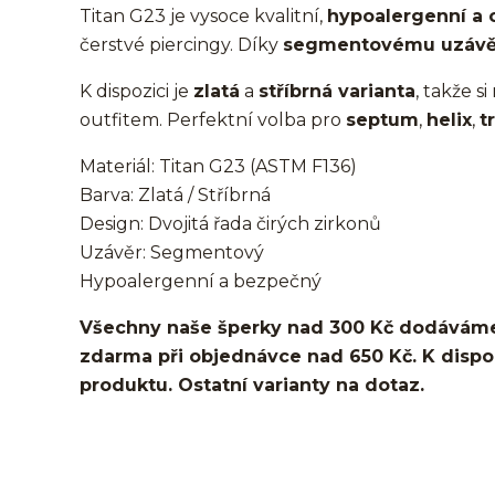
Titan G23 je vysoce kvalitní,
hypoalergenní a 
čerstvé piercingy. Díky
segmentovému uzávě
K dispozici je
zlatá
a
stříbrná varianta
, takže s
outfitem. Perfektní volba pro
septum
,
helix
,
t
Materiál: Titan G23 (ASTM F136)
Barva: Zlatá / Stříbrná
Design: Dvojitá řada čirých zirkonů
Uzávěr: Segmentový
Hypoalergenní a bezpečný
Všechny naše šperky nad 300 Kč dodáváme
zdarma při objednávce nad 650 Kč. K dispozi
produktu. Ostatní varianty na dotaz.
kroužek/segment/ring/segmentový kroužek/clicker/D
lalůček/tragus/conch/daith/rook/anti tragus/forwar
rtů/lower labret/madonna/angel bites/snake bites/