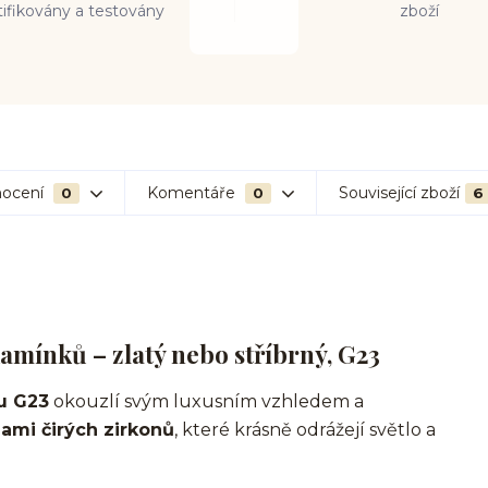
tifikovány a testovány
zboží
ocení
Komentáře
Související zboží
0
0
6
amínků – zlatý nebo stříbrný, G23
nu G23
okouzlí svým luxusním vzhledem a
ami čirých zirkonů
, které krásně odrážejí světlo a