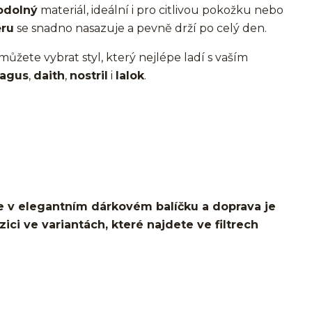
odolný
materiál, ideální i pro citlivou pokožku nebo
ru
se snadno nasazuje a pevně drží po celý den.
i můžete vybrat styl, který nejlépe ladí s vaším
ragus
,
daith
,
nostril
i
lalok
.
 v elegantním dárkovém balíčku a doprava je
ci ve variantách, které najdete ve filtrech
o ucha/pupíkovka//pupek/pupík/helix/lobe/ušní
d helix/snug/flat/Do nosu/nostril/septum/bridge/do
spides of viper bites/medusa/do pupíku/do pupku/do