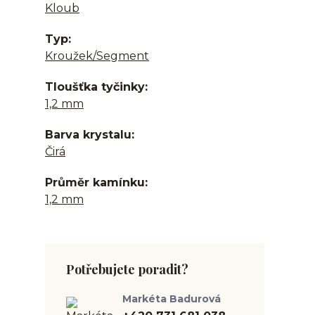
Kloub
Typ
Kroužek/Segment
Tloušťka tyčinky
1,2 mm
Barva krystalu
Čirá
Průměr kamínku
1,2 mm
Potřebujete poradit?
Markéta Badurová