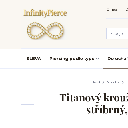
O nás
D
SLEVA
Piercing podle typu
Do ucha
Úvod
Do ucha
T
Titanový krou
stříbrný