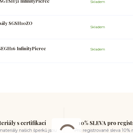
SGTSH31 InfinityPierce
Skladem
opály SGSH10ZO
Skladem
SEGH16 InfinityPierce
Skladem
eriály s certifikací
10% SLEVA pro regis
ateriály našich šperků jsou
Pro registrované sleva 10% 