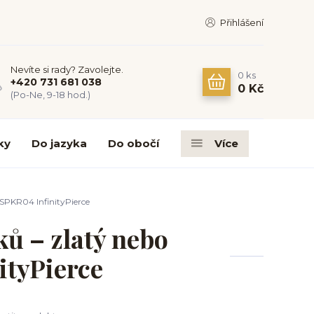
Přihlášení
Nevíte si rady? Zavolejte.
0
ks
+420 731 681 038
0 Kč
(Po-Ne, 9-18 hod.)
ky
Do jazyka
Do obočí
Více
SPKR04 InfinityPierce
ů – zlatý nebo
ityPierce