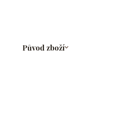
bradavky/bradavka/do obočí/titan/G23
Původ zboží