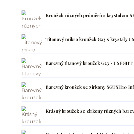
Kroužek různých průměrů s krystalem SE
Titanový mikro kroužek G23 s krystaly U
Barevný titanový kroužek G23 - USEGHT I
Barevný kroužek se zirkony SGTSH10 Inf
Krásný kroužek se zirkony různých bare