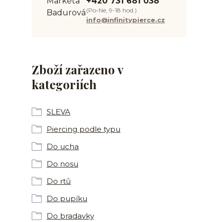
+420 731 681 038
(Po-Ne, 9-18 hod.)
info@infinitypierce.cz
Zboží zařazeno v
kategoriích
SLEVA
Piercing podle typu
Do ucha
Do nosu
Do rtů
Do pupíku
Do bradavky