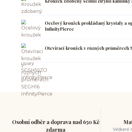
Kroužek zdobený sedmi čirými kamínky 
Ocelový kroužek prokládaný krystaly a 
InfinityPierce
Otevírací kroužek v různých průměrech 
Osobní odběr a doprava nad 650 Kč
Mat
zdarma
Veškeré m