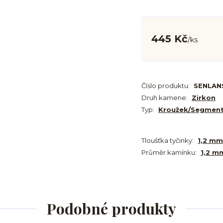
445 Kč
/
ks
Číslo produktu:
SENLAN
Druh kamene:
Zirkon
Typ:
Kroužek/Segmen
Tloušťka tyčinky:
1,2 mm
Průměr kamínku:
1,2 m
Podobné produkty