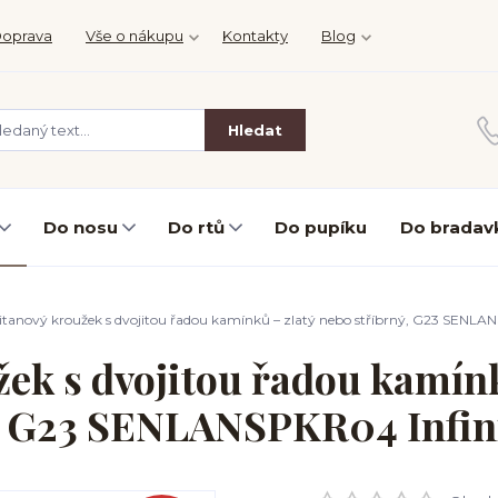
oprava
Vše o nákupu
Kontakty
Blog
Hledat
Do nosu
Do rtů
Do pupíku
Do bradav
itanový kroužek s dvojitou řadou kamínků – zlatý nebo stříbrný, G23 SENLAN
žek s dvojitou řadou kamínk
, G23 SENLANSPKR04 Infin