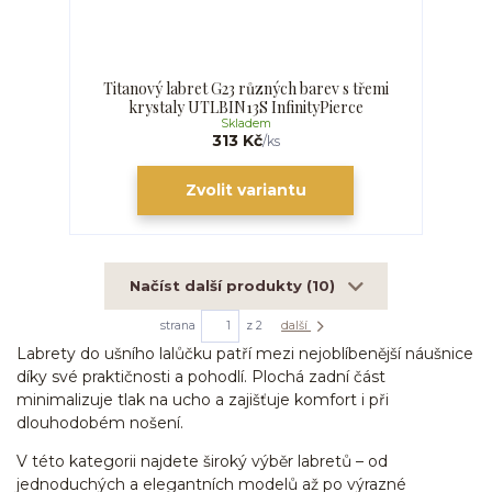
Titanový labret G23 různých barev s třemi
krystaly UTLBIN13S InfinityPierce
Skladem
313 Kč
/
ks
Zvolit variantu
Načíst další produkty (10)
strana
z 2
další
Labrety do ušního lalůčku patří mezi nejoblíbenější náušnice
díky své praktičnosti a pohodlí. Plochá zadní část
minimalizuje tlak na ucho a zajišťuje komfort i při
dlouhodobém nošení.
V této kategorii najdete široký výběr labretů – od
jednoduchých a elegantních modelů až po výrazné