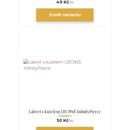
49 Kč
/
ks
Zvolit variantu
Labret s kuželem LBCN5S InfinityPierce
Skladem
50 Kč
/
ks