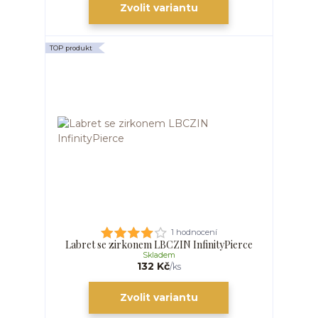
Zvolit variantu
TOP produkt
1 hodnocení
Labret se zirkonem LBCZIN InfinityPierce
Skladem
132 Kč
/
ks
Zvolit variantu