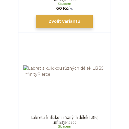
Skladem
60 Kč
/
ks
Zvolit variantu
Labret s kuličkou různých délek LBB5
InfinityPierce
Skladem