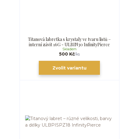
Titanová labretka s krystaly ve tvaru listů –
interní závit 16G - ULBIN30 InfinityPierce
Skladem
500 Kč
/
ks
Zvolit variantu