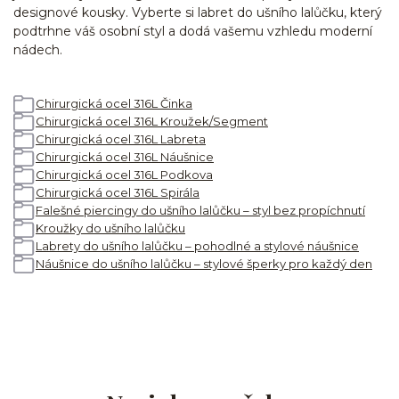
designové kousky. Vyberte si labret do ušního lalůčku, který
podtrhne váš osobní styl a dodá vašemu vzhledu moderní
nádech.
Chirurgická ocel 316L Činka
Chirurgická ocel 316L Kroužek/Segment
Chirurgická ocel 316L Labreta
Chirurgická ocel 316L Náušnice
Chirurgická ocel 316L Podkova
Chirurgická ocel 316L Spirála
Falešné piercingy do ušního lalůčku – styl bez propíchnutí
Kroužky do ušního lalůčku
Labrety do ušního lalůčku – pohodlné a stylové náušnice
Náušnice do ušního lalůčku – stylové šperky pro každý den