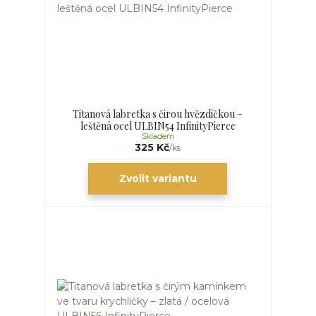
Titanová labretka s čirou hvězdičkou –
leštěná ocel ULBIN54 InfinityPierce
Skladem
325 Kč
/
ks
Zvolit variantu