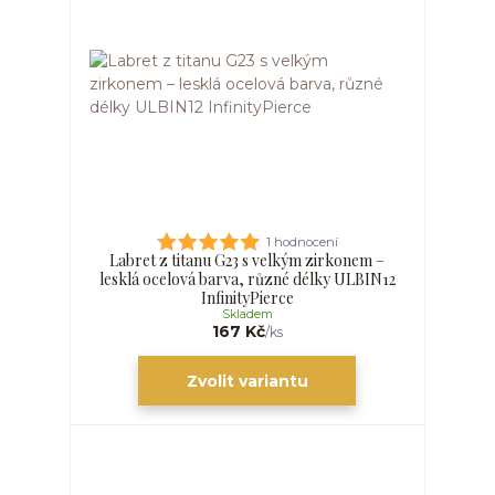
1 hodnocení
Labret z titanu G23 s velkým zirkonem –
lesklá ocelová barva, různé délky ULBIN12
InfinityPierce
Skladem
167 Kč
/
ks
Zvolit variantu