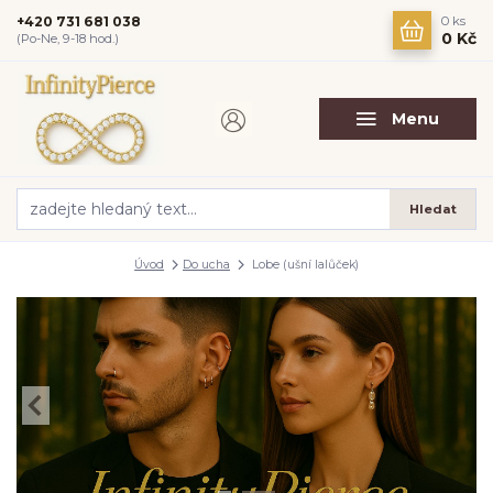
+420 731 681 038
0
ks
0 Kč
(Po-Ne, 9-18 hod.)
Menu
Hledat
Úvod
Do ucha
Lobe (ušní lalůček)