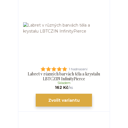
1 hodnocení
Labret v různých barvách těla a krystalu
LBTCZIN InfinityPierce
Skladem
162 Kč
/
ks
Zvolit variantu