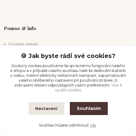
Pomoc & info
Průvodce velikostí
Péče o piercing
🍪 Jak byste rádi své cookies?
Vrácení & storno
Soubory cookies používáme ke správnému fungování našeho
Doprava a platba
e-shopu a v případě vašeho souhlasu také ke sledování statistik
o webu, měření efektivity reklamních kampaní, zapamatování
vašeho oblíbeného nastavení při používání stránek, či
zobrazení reklam odpovídajících vašim preferencím.
Více k
Kde nás najdete
využití cookies
Na Olmovci 1454
Souhlasím
Nastavení
Orlová Lutyně, 735 14
Souhlas můžete odmítnout
zde
.