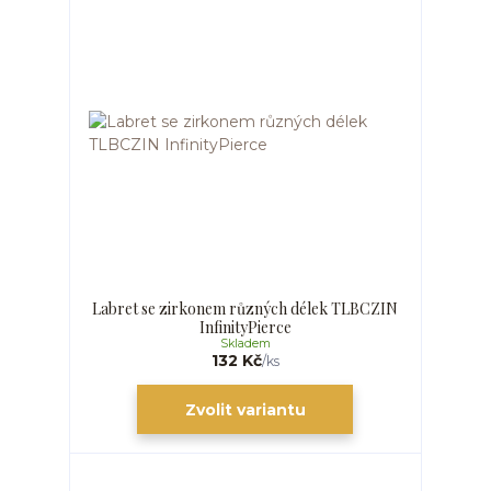
Labret se zirkonem různých délek TLBCZIN
InfinityPierce
Skladem
132 Kč
/
ks
Zvolit variantu