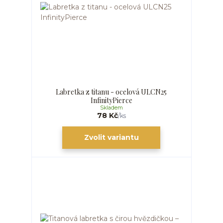
Labretka z titanu - ocelová ULCN25
InfinityPierce
Skladem
78 Kč
/
ks
Zvolit variantu