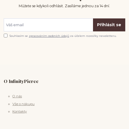
Můžete se kdykoli odhlásit. Zasíláme jednou za 14 dní.
Přihlásit se
Souhlasím se
zpracováním osobních údajů
za účelem rozesílky newsletteru.
O InfinityPierce
O nás
Vše o nákupu
Kontakty