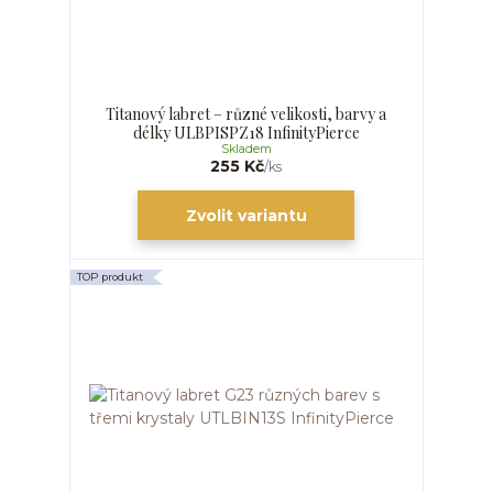
Titanový labret – různé velikosti, barvy a
délky ULBPISPZ18 InfinityPierce
Skladem
255 Kč
/
ks
Zvolit variantu
TOP produkt