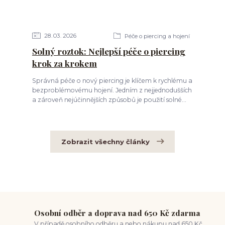
28
03
2026
Péče o piercing a hojení
Solný roztok: Nejlepší péče o piercing
krok za krokem
Správná péče o nový piercing je klíčem k rychlému a
bezproblémovému hojení. Jedním z nejjednodušších
a zároveň nejúčinnějších způsobů je použití solné...
Zobrazit všechny články
Osobní odběr a doprava nad 650 Kč zdarma
V případě osobního odběru a nebo nákupu nad 650 Kč