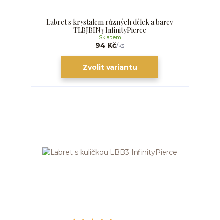
Labret s krystalem různých délek a barev
TLBJBIN3 InfinityPierce
Skladem
94 Kč
/
ks
Zvolit variantu