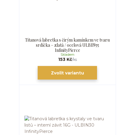
Titanová labretka s čirým kamínkem ve tvaru
srdíčka – zlatá / ocelová ULBIN55
InfinityPierce
Skladem
153 Kč
/
ks
Zvolit variantu