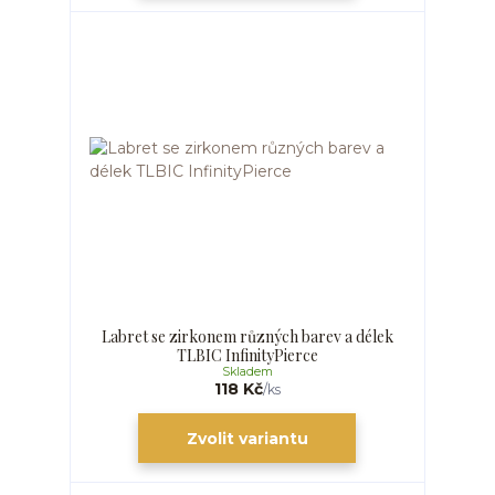
Labret se zirkonem různých barev a délek
TLBIC InfinityPierce
Skladem
118 Kč
/
ks
Zvolit variantu