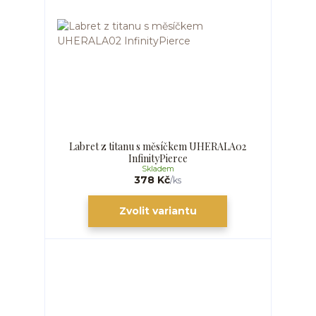
Labret z titanu s měsíčkem UHERALA02
InfinityPierce
Skladem
378 Kč
/
ks
Zvolit variantu