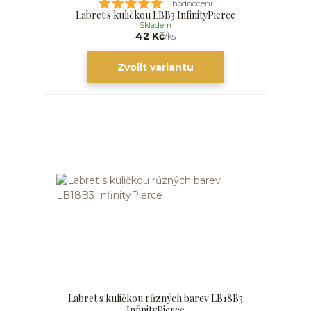
1 hodnocení
Labret s kuličkou LBB3 InfinityPierce
Skladem
42 Kč
/
ks
Zvolit variantu
Labret s kuličkou různých barev LB18B3
InfinityPierce