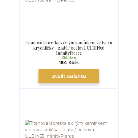
Titanová labretka s čirým kamínkem ve tvaru
krychličky – zlatá / ocelová ULBIN56
InfinityPierce
Skladem
184 Kč
/
ks
Zvolit variantu