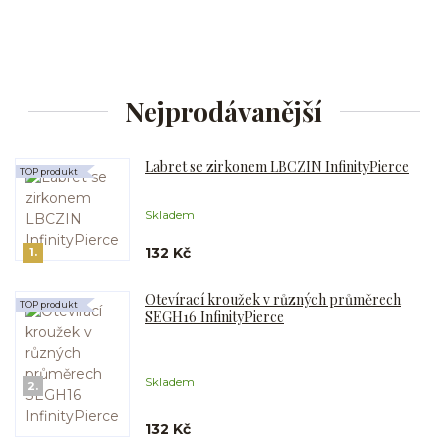
Nejprodávanější
Labret se zirkonem LBCZIN InfinityPierce
TOP produkt
Skladem
132 Kč
1.
Otevírací kroužek v různých průměrech
TOP produkt
SEGH16 InfinityPierce
Skladem
2.
132 Kč