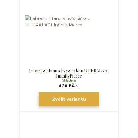
Labret z titanu s hvězdičkou UHERALA01
InfinityPierce
Skladem
378 Kč
/
ks
Zvolit variantu