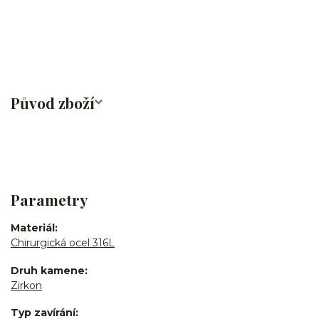
rtů/lower labret/madonna/angel bites/snake bites/spider of viper
bites/medusa/chirurgická ocel/316L
Původ zboží
Parametry
Materiál
Chirurgická ocel 316L
Druh kamene
Zirkon
Typ zavírání