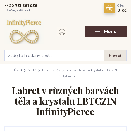
+420 731 681 038
0
ks
0 Kč
(Po-Ne, 9-18 hod.)
Menu
Hledat
Úvod
Do rtů
Labret v různých barvách těla a krystalu LBTCZIN
InfinityPierce
Labret v různých barvách
těla a krystalu LBTCZIN
InfinityPierce