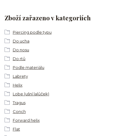
Zboží zařazeno v kategoriích
Piercing podle typu
Do ucha
Do nosu
Do rtů
Podle materiálu
Labrety
Helix
Lobe (ušní lalůček)
Tragus
Conch
Forward helix
Flat