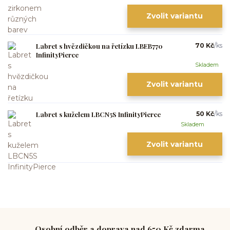
Zvolit variantu
Labret s hvězdičkou na řetízku LBEB770
70 Kč
/
ks
InfinityPierce
Skladem
Zvolit variantu
Labret s kuželem LBCN5S InfinityPierce
50 Kč
/
ks
Skladem
Zvolit variantu
Osobní odběr a doprava nad 650 Kč zdarma