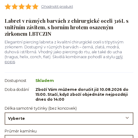
Ohodnotit produkt
Labret v různých barvách z chirurgické oceli 316L s
vnitřním závitem, s horním hrotem osazeným
zirkonem LBTCZIN
Elegantní piercing labreta z kvalitní chirurgické oceli s třpytivým
zirkonem. Dostupný v různých barvách – černá, zlatá, modrá,
duhová i stříbrná. Vhodný jako piercing do rtu, ale také do ucha
(tragus, helix, conch, flat). Skvělá kombinace pohodlí a stylu
celý
popis
Dostupnost
Skladem
Doba dodání
Zboží Vám můžeme doručit již 10.08.2026 do
15:00. Stačí, když zboží objednáte nejpozději
dnes do 14:00
Délka samotné tyčinky (bez koncovek)
Průměr kamínku