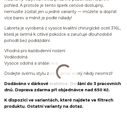
pohled. A protože je tento šperk cenově dostupný,
nemusíte zůstat jen u jedné varianty — můžete si dopřát
více barev a měnit je podle nálady!
Labreta je vyrobená z vysoce kvalitní chirurgické oceli 316L,
která je šetrná k citlivé pokožce a zaručuje dlouhodobé
pohodlí bez podráždění.
Vhodná pro každodenní nošení
Voděodolná
Vysoce odolná a snášenlivá
Dodejte svému stylu zářivý detail, který nikdy neomrzí!
Dodáváno v dárkové krabičce. Dodání do 3 pracovních
dnů. Doprava zdarma při objednávce nad 650 Kč.
K dispozici ve variantách, které najdete ve filtrech
produktu. Ostatní varianty na dotaz.
Labret/labretka/flat back piercing/stříbrný/Do ucha/lobe/ušní
lalůček/helix/tragus/conch/forward helix/flat/do nosu/nostril/do