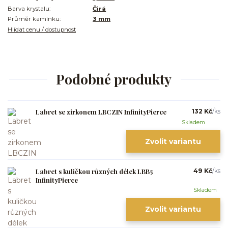
Barva krystalu:
Čirá
Průměr kamínku:
3 mm
Hlídat cenu / dostupnost
Podobné produkty
Labret se zirkonem LBCZIN InfinityPierce
132 Kč
/
ks
Skladem
Zvolit variantu
Labret s kuličkou různých délek LBB5
49 Kč
/
ks
InfinityPierce
Skladem
Zvolit variantu