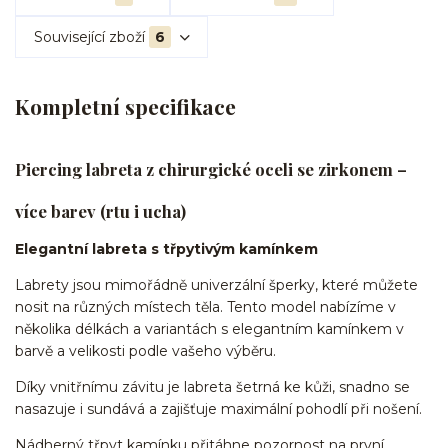
Související zboží
6
Kompletní specifikace
Piercing labreta z chirurgické oceli se zirkonem –
více barev (rtu i ucha)
Elegantní labreta s třpytivým kamínkem
Labrety jsou mimořádně univerzální šperky, které můžete
nosit na různých místech těla. Tento model nabízíme v
několika délkách a variantách s elegantním kamínkem v
barvě a velikosti podle vašeho výběru.
Díky vnitřnímu závitu je labreta šetrná ke kůži, snadno se
nasazuje i sundává a zajišťuje maximální pohodlí při nošení.
Nádherný třpyt kamínku přitáhne pozornost na první