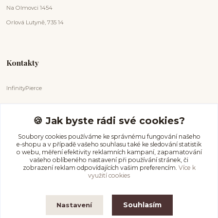
Na Olmovci 1454
Orlová Lutyně, 735 14
Kontakty
InfinityPierce
Markéta Badurová
+420 731 681 038
🍪 Jak byste rádi své cookies?
(Po-Ne, 9-18 hod.)
Soubory cookies používáme ke správnému fungování našeho
e-shopu a v případě vašeho souhlasu také ke sledování statistik
info@infinitypierce.cz
o webu, měření efektivity reklamních kampaní, zapamatování
vašeho oblíbeného nastavení při používání stránek, či
zobrazení reklam odpovídajících vašim preferencím.
Více k
využití cookies
Souhlasím
Nastavení