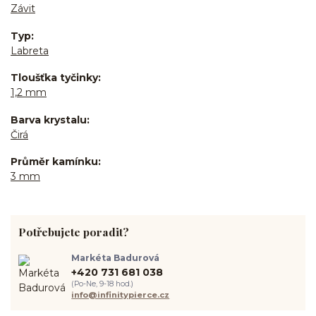
Závit
Typ
Labreta
Tloušťka tyčinky
1,2 mm
Barva krystalu
Čirá
Průměr kamínku
3 mm
Potřebujete poradit?
Markéta Badurová
+420 731 681 038
(Po-Ne, 9-18 hod.)
info@infinitypierce.cz