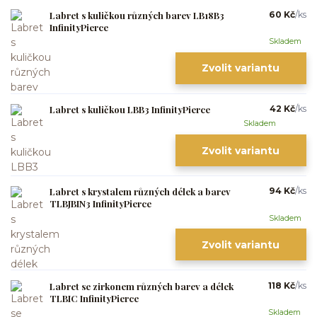
Labret s kuličkou různých barev LB18B3
60 Kč
/
ks
InfinityPierce
Skladem
Zvolit variantu
Labret s kuličkou LBB3 InfinityPierce
42 Kč
/
ks
Skladem
Zvolit variantu
Labret s krystalem různých délek a barev
94 Kč
/
ks
TLBJBIN3 InfinityPierce
Skladem
Zvolit variantu
Labret se zirkonem různých barev a délek
118 Kč
/
ks
TLBIC InfinityPierce
Skladem