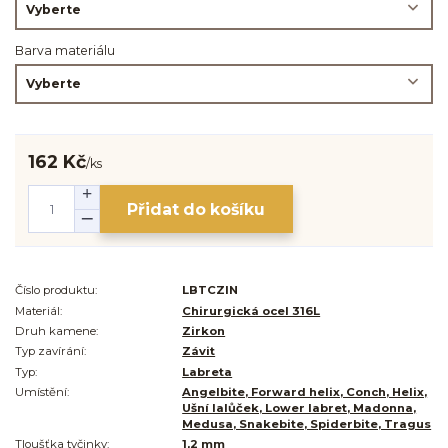
Barva materiálu
162 Kč
/
ks
Přidat do košíku
Číslo produktu:
LBTCZIN
Materiál:
Chirurgická ocel 316L
Druh kamene:
Zirkon
Typ zavírání:
Závit
Typ:
Labreta
Umístění:
Angelbite, Forward helix, Conch, Helix,
Ušní lalůček, Lower labret, Madonna,
Medusa, Snakebite, Spiderbite, Tragus
Tloušťka tyčinky:
1,2 mm