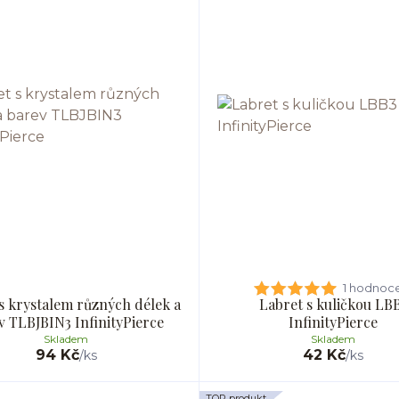
1 hodnoc
s krystalem různých délek a
Labret s kuličkou LB
v TLBJBIN3 InfinityPierce
InfinityPierce
Skladem
Skladem
94 Kč
42 Kč
/
ks
/
ks
TOP produkt