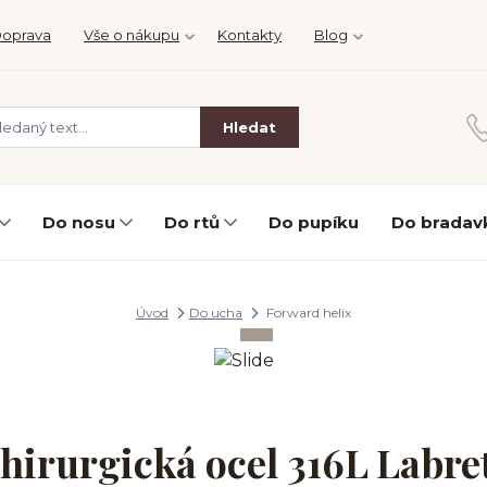
oprava
Vše o nákupu
Kontakty
Blog
Hledat
Do nosu
Do rtů
Do pupíku
Do bradav
Úvod
Do ucha
Forward helix
hirurgická ocel 316L Labre