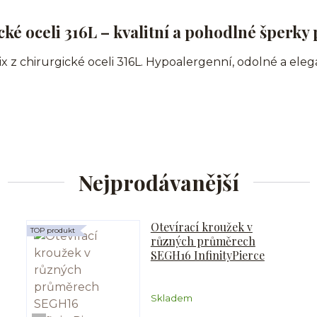
ké oceli 316L – kvalitní a pohodlné šperky 
ix z chirurgické oceli 316L. Hypoalergenní, odolné a ele
Nejprodávanější
Otevírací kroužek v
TOP produkt
různých průměrech
SEGH16 InfinityPierce
Skladem