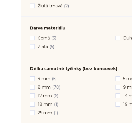
Žlutá tmavá
(2)
Barva materiálu
Černá
(3)
Duh
Zlatá
(5)
Délka samotné tyčinky (bez koncovek)
4 mm
(5)
5 
8 mm
(70)
9 
12 mm
(6)
14 
18 mm
(1)
19 
25 mm
(1)