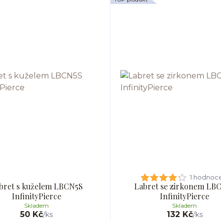
1 hodnoc
bret s kuželem LBCN5S
Labret se zirkonem LB
InfinityPierce
InfinityPierce
Skladem
Skladem
50 Kč
132 Kč
/
ks
/
ks