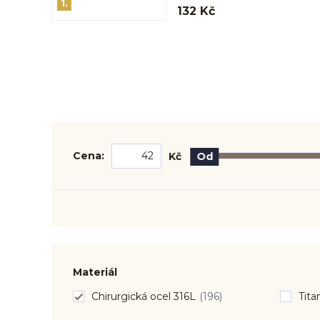
1.
132 Kč
Cena:
Kč
Od
Materiál
Chirurgická ocel 316L
(196)
Tita