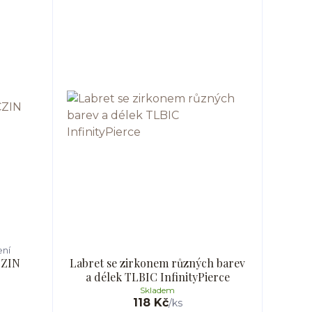
ení
CZIN
Labret se zirkonem různých barev
a délek TLBIC InfinityPierce
Skladem
118 Kč
/
ks