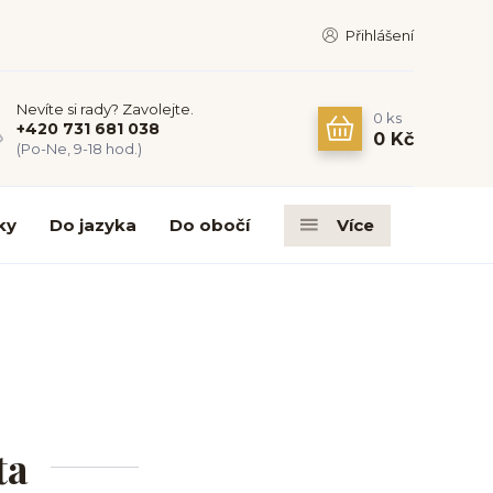
Přihlášení
Nevíte si rady? Zavolejte.
0
ks
+420 731 681 038
0 Kč
(Po-Ne, 9-18 hod.)
ky
Do jazyka
Do obočí
Více
ta