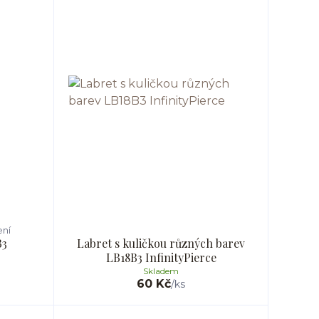
ení
B3
Labret s kuličkou různých barev
LB18B3 InfinityPierce
Skladem
60 Kč
/
ks