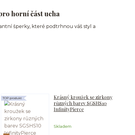
pro horní část ucha
gantní šperky, které podtrhnou váš styl a
Krásný kroužek se zirkony
TOP produkt
různých barev SGSHS10
InfinityPierce
Skladem