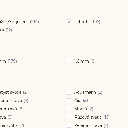
užek/Segment
(214)
Labreta
(196)
ála
(12)
 mm
(179)
1,6 mm
(8)
yst světlá
(2)
Aquamarin
(2)
vená tmavá
(2)
Čirá
(53)
andulová
(8)
Modrá
(2)
ová
(9)
Růžová světlá
(15)
ná světlá
(2)
Zelená tmavá
(2)