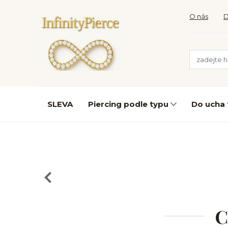
O nás
D
SLEVA
Piercing podle typu
Do ucha
C