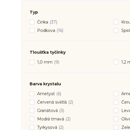
Typ
Činka
(37)
Kro
Podkova
(16)
Spir
Tloušťka tyčinky
1,0 mm
(9)
1,2
Barva krystalu
Ametyst
(6)
Amet
Červená světlá
(2)
Čer
Granátová
(3)
Lev
Modrá tmavá
(2)
Oliv
Tyrkysová
(2)
Zele