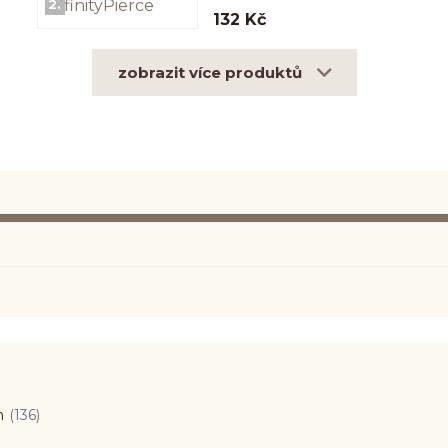
2.
132 Kč
zobrazit více produktů
n
(136)