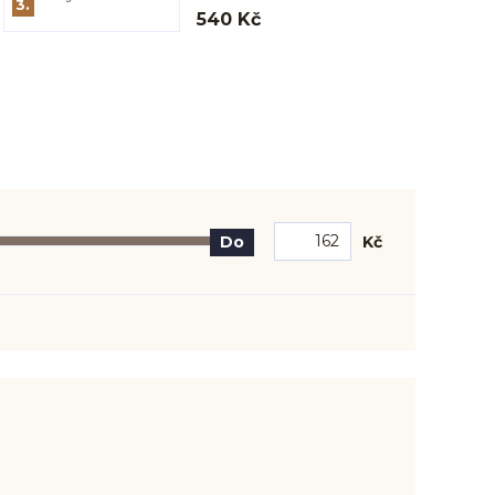
3.
540 Kč
Kč
Do