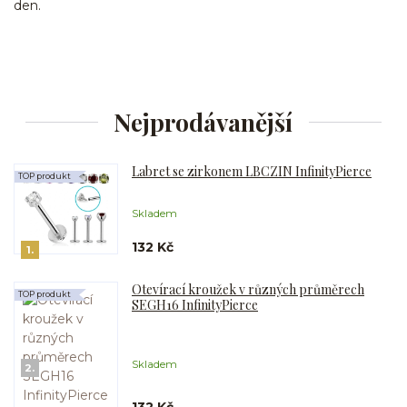
den.
Nejprodávanější
Labret se zirkonem LBCZIN InfinityPierce
TOP produkt
Skladem
132 Kč
1.
Otevírací kroužek v různých průměrech
TOP produkt
SEGH16 InfinityPierce
Skladem
2.
132 Kč