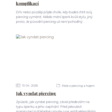
komplikací
Dřív nebo později přijde chvíle, kdy budeš chtít svůj
piercing vyměnit. Někdo mění šperk kvůli stylu, jiný
proto, že původní piercing už není pohodlný...
13
04
2026
Péče o piercing a hojení
Jak vyndat piercing
Způsob, jak vyndat piercing, závisí především na
typu šperku a jeho zapínání. Před jakoukoli
manipulací si důkladně umyjte ruce antibakteriálním