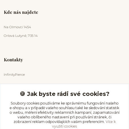
Kde nás najdete
Na Olmovci 1454
Orlová Lutyně, 735 14
Kontakty
InfinityPierce
Markéta Badurová
+420 731 681 038
🍪 Jak byste rádi své cookies?
(Po-Ne, 9-18 hod.)
Soubory cookies používáme ke správnému fungování našeho
e-shopu a v případě vašeho souhlasu také ke sledování statistik
info@infinitypierce.cz
o webu, měření efektivity reklamních kampaní, zapamatování
vašeho oblíbeného nastavení při používání stránek, či
zobrazení reklam odpovídajících vašim preferencím.
Více k
využití cookies