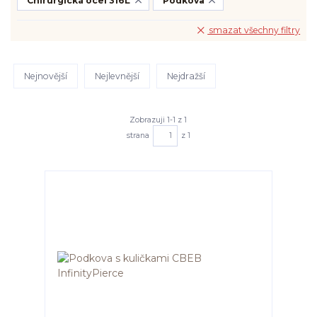
Chirurgická ocel 316L
Podkova
smazat všechny filtry
Nejnovější
Nejlevnější
Nejdražší
Zobrazuji 1-1 z 1
strana
z 1