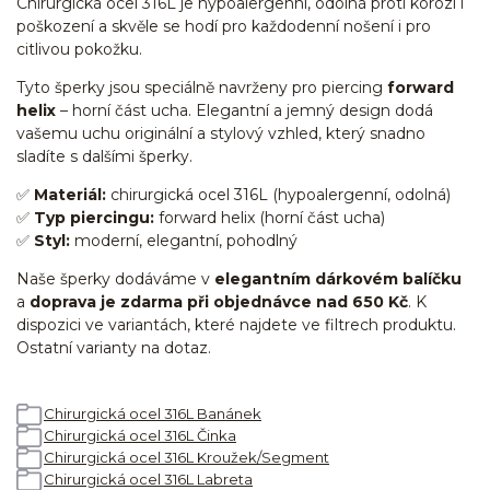
Chirurgická ocel 316L je hypoalergenní, odolná proti korozi i
poškození a skvěle se hodí pro každodenní nošení i pro
citlivou pokožku.
Tyto šperky jsou speciálně navrženy pro piercing
forward
helix
– horní část ucha. Elegantní a jemný design dodá
vašemu uchu originální a stylový vzhled, který snadno
sladíte s dalšími šperky.
✅
Materiál:
chirurgická ocel 316L (hypoalergenní, odolná)
✅
Typ piercingu:
forward helix (horní část ucha)
✅
Styl:
moderní, elegantní, pohodlný
Naše šperky dodáváme v
elegantním dárkovém balíčku
a
doprava je zdarma při objednávce nad 650 Kč
. K
dispozici ve variantách, které najdete ve filtrech produktu.
Ostatní varianty na dotaz.
Chirurgická ocel 316L Banánek
Chirurgická ocel 316L Činka
Chirurgická ocel 316L Kroužek/Segment
Chirurgická ocel 316L Labreta