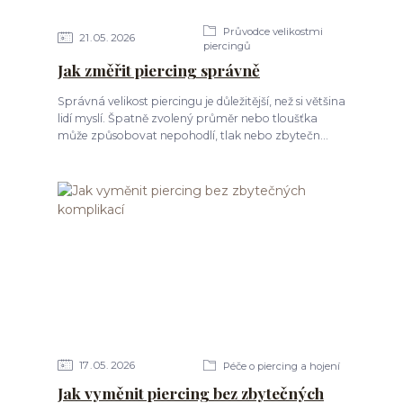
Průvodce velikostmi
21
05
2026
piercingů
Jak změřit piercing správně
Správná velikost piercingu je důležitější, než si většina
lidí myslí. Špatně zvolený průměr nebo tloušťka
může způsobovat nepohodlí, tlak nebo zbytečn...
17
05
2026
Péče o piercing a hojení
Jak vyměnit piercing bez zbytečných