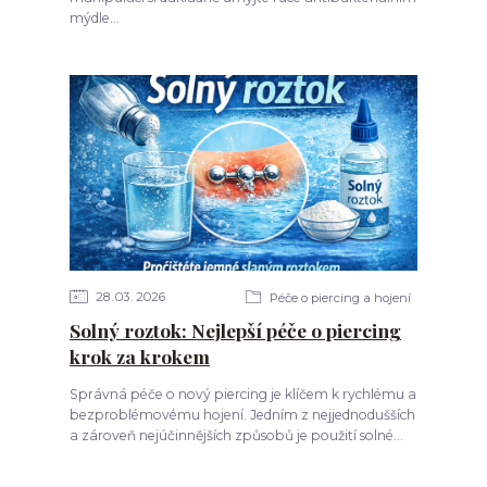
mýdle...
28
03
2026
Péče o piercing a hojení
Solný roztok: Nejlepší péče o piercing
krok za krokem
Správná péče o nový piercing je klíčem k rychlému a
bezproblémovému hojení. Jedním z nejjednodušších
a zároveň nejúčinnějších způsobů je použití solné...