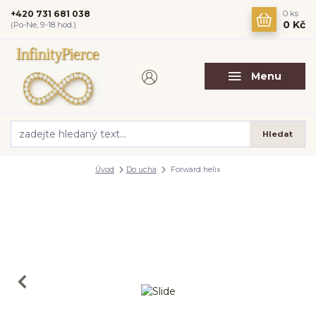
+420 731 681 038
0
ks
0 Kč
(Po-Ne, 9-18 hod.)
Menu
Hledat
Úvod
Do ucha
Forward helix