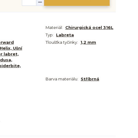
Materiál:
Chirurgická ocel 316L
Typ:
Labreta
orward
Tloušťka tyčinky:
1,2 mm
Helix, Ušní
r labret,
dusa,
piderbite,
Barva materiálu:
Stříbrná