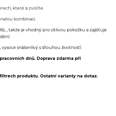
rech, které si zvolíte.
konalou kombinaci.
16L , takže je vhodný pro citlivou pokožku a zajišťuje
dění.
ysoce snášenlivý s dlouhou životností.
 pracovních dnů. Doprava zdarma při
filtrech produktu. Ostatní varianty na dotaz.
lobe/ušní lalůček/helix/tragus/conch/forward helix/flat/do
s/snake bites/spider of viper bites/medusa/chirurgická