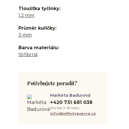
Tloušťka tyčinky
1,2 mm
Průměr kuličky
3 mm
Barva materiálu
Stříbrná
Potřebujete poradit?
Markéta Badurová
+420 731 681 038
(Po-Ne, 9-18 hod.)
info@infinitypierce.cz