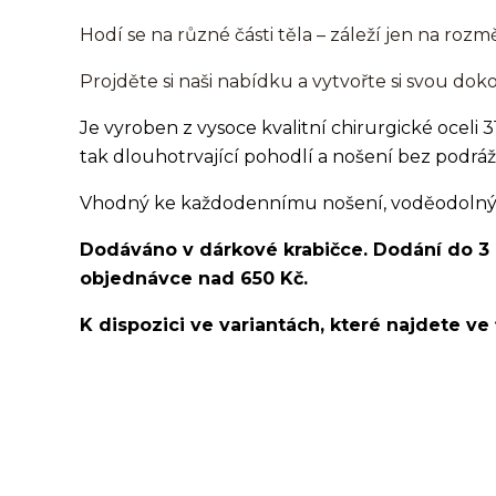
Hodí se na různé části těla – záleží jen na rozmě
Projděte si naši nabídku a vytvořte si svou do
Je vyroben z vysoce kvalitní chirurgické oceli 3
tak dlouhotrvající pohodlí a nošení bez podráž
Vhodný ke každodennímu nošení, voděodolný, v
Dodáváno v dárkové krabičce. Dodání do 3
objednávce nad 650 Kč.
K dispozici ve variantách, které najdete ve 
Labret/labretka/flat back piercing/stříbrný/Do ucha/
nosu/nostril/do rtů/lower labret/madonna/angel bite
ocel/316L