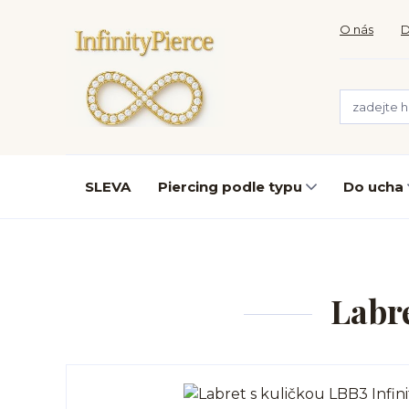
O nás
D
SLEVA
Piercing podle typu
Do ucha
Labre