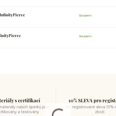
InfinityPierce
Skladem
inityPierce
Skladem
eriály s certifikací
10% SLEVA pro regis
ateriály našich šperků jsou
Pro registrované sleva 10% 
tifikovány a testovány
zboží