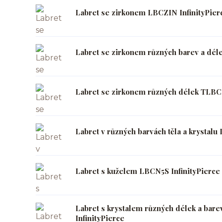
Labret se zirkonem LBCZIN InfinityPier
Labret se zirkonem různých barev a déle
Labret se zirkonem různých délek TLBCZ
Labret v různých barvách těla a krystalu
Labret s kuželem LBCN5S InfinityPierce
Labret s krystalem různých délek a bar
InfinityPierce