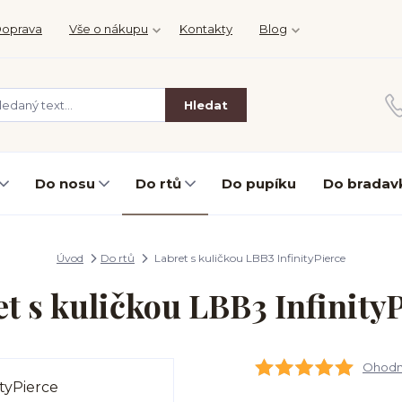
oprava
Vše o nákupu
Kontakty
Blog
Hledat
Do nosu
Do rtů
Do pupíku
Do bradav
Úvod
Do rtů
Labret s kuličkou LBB3 InfinityPierce
t s kuličkou LBB3 Infinity
Ohodno