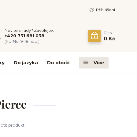
Přihlášení
Nevíte si rady? Zavolejte.
0
ks
+420 731 681 038
0 Kč
(Po-Ne, 9-18 hod.)
ky
Do jazyka
Do obočí
Více
Pierce
tit produkt