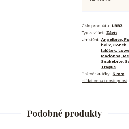
Číslo produktu:
LBB3
Typ zavírání:
Závit
Umístění:
Angelbite, F
helix, Conch, 
lalůček, Lowe
Madonna, Me
Snakebite, S
Tragus
Průměr kuličky:
3 mm
Hlídat cenu / dostupnost
Podobné produkty