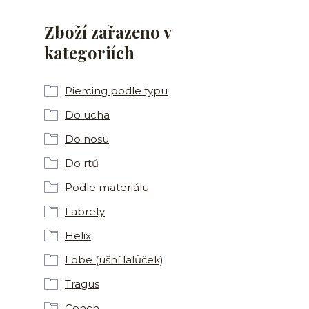
Zboží zařazeno v
kategoriích
Piercing podle typu
Do ucha
Do nosu
Do rtů
Podle materiálu
Labrety
Helix
Lobe (ušní lalůček)
Tragus
Conch