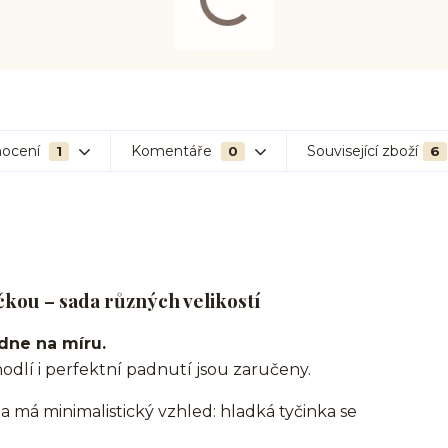
ocení
Komentáře
Související zboží
1
0
6
ičkou – sada různých velikostí
adne na míru.
odlí i perfektní padnutí jsou zaručeny.
 a má minimalistický vzhled: hladká tyčinka se