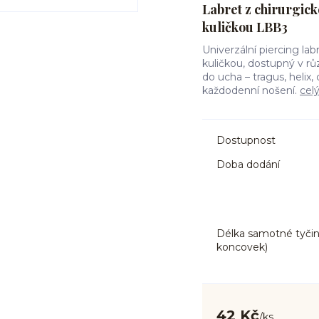
Labret z chirurgické
kuličkou LBB3
Univerzální piercing lab
kuličkou, dostupný v rů
do ucha – tragus, helix
každodenní nošení.
cel
Dostupnost
Doba dodání
Délka samotné tyčin
koncovek)
42 Kč
/
ks