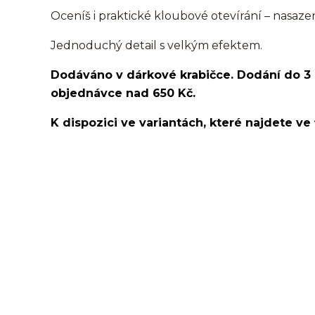
Oceníš i praktické kloubové otevírání – nasazen
Jednoduchý detail s velkým efektem.
Dodáváno v dárkové krabičce. Dodání do 3
objednávce nad 650 Kč.
K dispozici ve variantách, které najdete ve 
hruška/slza/kroužek/segment/ring/segmentový kroužek/cli
lalůček/tragus/conch/daith/rook/anti tragus/forward helix/
labret/madonna/angel bites/snake bites/spides of viper 
obočí/chirurgická ocel/316L
srdce/kroužek/segment/ring/segmentový kroužek/cli
lalůček/tragus/conch/daith/rook/anti tragus/forwar
rtů/lower labret/madonna/angel bites/snake bites/
bradavky/bradavka/do obočí/titan/G23