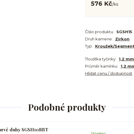
576 Kč
/
ks
Číslo produktu:
SGSH15
Druh kamene:
Zirkon
Typ:
Kroužek/Segmen
Tloušťka tyčinky:
1,2 mm
Průměr kamínku:
1,2 m
Hlídat cenu / dostupnost
Podobné produkty
 barvě duhy SGSH10RBT
Skladem