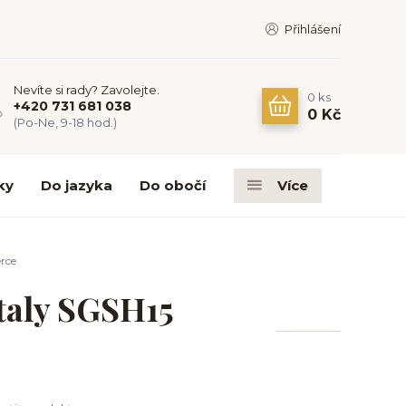
Přihlášení
Nevíte si rady? Zavolejte.
0
ks
+420 731 681 038
0 Kč
(Po-Ne, 9-18 hod.)
ky
Do jazyka
Do obočí
Více
rce
taly SGSH15