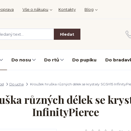
oprava
Vše o nákupu
Kontakty
Blog
Hledat
Do nosu
Do rtů
Do pupíku
Do bradav
od
Do ucha
Kroužek hruška různých délek se krystaly SGSH15 InfinityPie
uška různých délek se krys
InfinityPierce