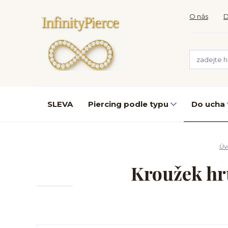
O nás
D
SLEVA
Piercing podle typu
Do ucha
Úv
Kroužek hr