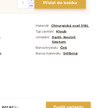
Přidat do košíku
Materiál:
Chirurgická ocel 316L
Typ zavírání:
Kloub
t
Umístění:
Daith, Nostril,
Septum
Barva krystalu:
Čirá
m
Barva materiálu:
Stříbrná
Zvolit variantu
601 Kč
/
ks