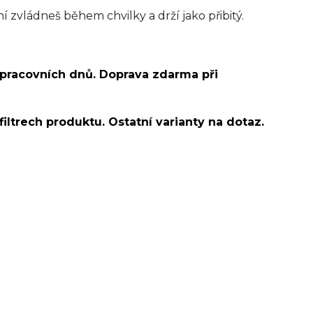
í zvládneš během chvilky a drží jako přibitý.
 pracovních dnů. Doprava zdarma při
filtrech produktu. Ostatní varianty na dotaz.
cker/Do ucha/pupíkovka//pupek/pupík/helix/lobe/ušní
snug/flat/Do nosu/nostril/septum/bridge/do rtů/lower
bites/medusa/do pupíku/do pupku/do bradavky/bradavka/do
cker/Do ucha/pupíkovka//pupek/pupík/helix/lobe/ušní
d helix/snug/flat/Do nosu/nostril/septum/bridge/do
spides of viper bites/medusa/do pupíku/do pupku/do