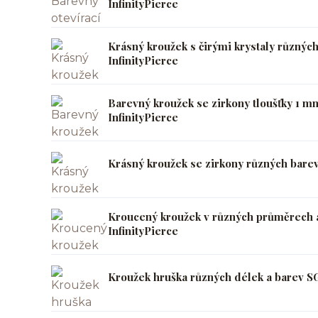
InfinityPierce
Krásný kroužek s čirými krystaly různ
InfinityPierce
Barevný kroužek se zirkony tloušťky 1
InfinityPierce
Krásný kroužek se zirkony různých bare
Kroucený kroužek v různých průměrech 
InfinityPierce
Kroužek hruška různých délek a barev S