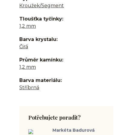
Kroužek/Segment
Tloušťka tyčinky
1,2 mm
Barva krystalu
Čirá
Průměr kamínku
1,2 mm
Barva materiálu
Stříbrná
Potřebujete poradit?
Markéta Badurová