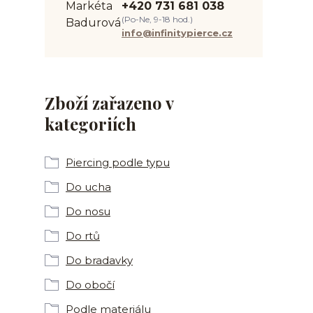
+420 731 681 038
(Po-Ne, 9-18 hod.)
info@infinitypierce.cz
Zboží zařazeno v
kategoriích
Piercing podle typu
Do ucha
Do nosu
Do rtů
Do bradavky
Do obočí
Podle materiálu