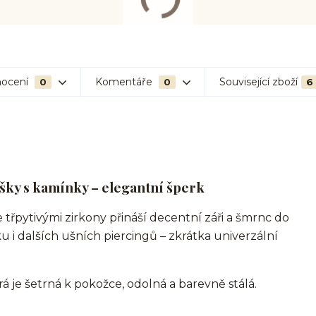
ocení
Komentáře
Související zboží
0
0
6
šky s kamínky – elegantní šperk
 třpytivými zirkony přináší decentní záři a šmrnc do
u i dalších ušních piercingů – zkrátka univerzální
erá je šetrná k pokožce, odolná a barevně stálá.