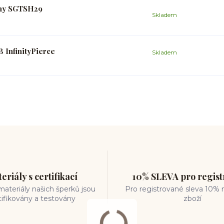
ony SGTSH29
Skladem
 InfinityPierce
Skladem
eriály s certifikací
10% SLEVA pro regis
ateriály našich šperků jsou
Pro registrované sleva 10% 
tifikovány a testovány
zboží