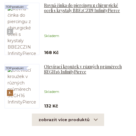
Rovná činka do piercingu z chirurgické
TOP produkt
oceli s krystaly BBE2CZIN InfinityPierce
2.
Skladem
168 Kč
Otevírací kroužek v různých průměrech
TOP produkt
SEGH16 InfinityPierce
Skladem
3.
132 Kč
zobrazit více produktů