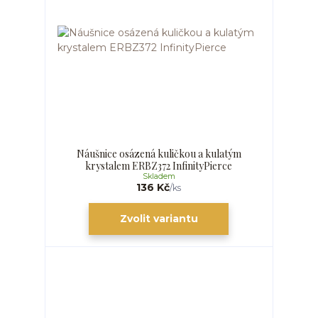
Náušnice osázená kuličkou a kulatým
krystalem ERBZ372 InfinityPierce
Skladem
136 Kč
/
ks
Zvolit variantu