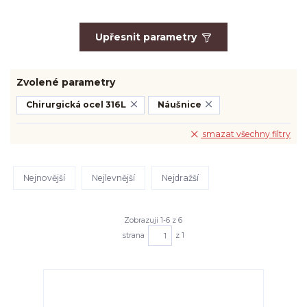
Upřesnit parametry
Zvolené parametry
Chirurgická ocel 316L
Náušnice
smazat všechny filtry
Nejnovější
Nejlevnější
Nejdražší
Zobrazuji 1-6 z 6
strana
z 1