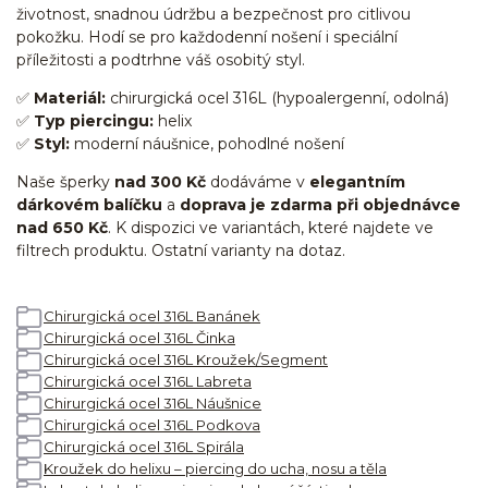
životnost, snadnou údržbu a bezpečnost pro citlivou
pokožku. Hodí se pro každodenní nošení i speciální
příležitosti a podtrhne váš osobitý styl.
✅
Materiál:
chirurgická ocel 316L (hypoalergenní, odolná)
✅
Typ piercingu:
helix
✅
Styl:
moderní náušnice, pohodlné nošení
Naše šperky
nad 300 Kč
dodáváme v
elegantním
dárkovém balíčku
a
doprava je zdarma při objednávce
nad 650 Kč
. K dispozici ve variantách, které najdete ve
filtrech produktu. Ostatní varianty na dotaz.
Chirurgická ocel 316L Banánek
Chirurgická ocel 316L Činka
Chirurgická ocel 316L Kroužek/Segment
Chirurgická ocel 316L Labreta
Chirurgická ocel 316L Náušnice
Chirurgická ocel 316L Podkova
Chirurgická ocel 316L Spirála
Kroužek do helixu – piercing do ucha, nosu a těla