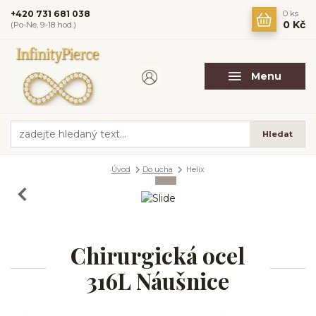
+420 731 681 038
0
ks
0 Kč
(Po-Ne, 9-18 hod.)
Menu
Hledat
Úvod
Do ucha
Helix
Chirurgická ocel
316L Náušnice