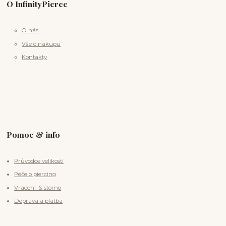
O InfinityPierce
O nás
Vše o nákupu
Kontakty
Pomoc & info
Průvodce velikostí
Péče o piercing
Vrácení & storno
Doprava a platba