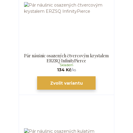
Pár náušnic osazených čtvercovým krystalem
ERZSQ InfinityPierce
Skladem
134 Kč
/
ks
Zvolit variantu