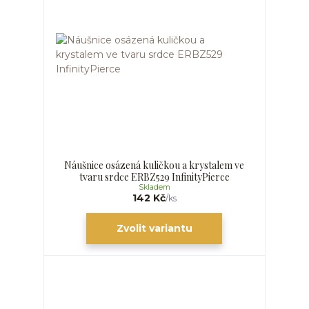
Náušnice osázená kuličkou a krystalem ve
tvaru srdce ERBZ529 InfinityPierce
Skladem
142 Kč
/
ks
Zvolit variantu