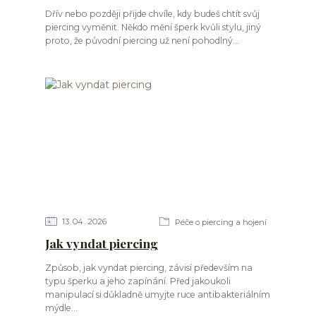
Dřív nebo později přijde chvíle, kdy budeš chtít svůj
piercing vyměnit. Někdo mění šperk kvůli stylu, jiný
proto, že původní piercing už není pohodlný...
13
04
2026
Péče o piercing a hojení
Jak vyndat piercing
Způsob, jak vyndat piercing, závisí především na
typu šperku a jeho zapínání. Před jakoukoli
manipulací si důkladně umyjte ruce antibakteriálním
mýdle...