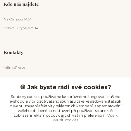
Kde nás najdete
Na Olmovci 1454
Orlová Lutyně, 735 14
Kontakty
InfinityPierce
Markéta Badurová
+420 731 681 038
🍪 Jak byste rádi své cookies?
(Po-Ne, 9-18 hod.)
Soubory cookies používáme ke správnému fungování našeho
e-shopu a v případě vašeho souhlasu také ke sledování statistik
info@infinitypierce.cz
o webu, měření efektivity reklamních kampaní, zapamatování
vašeho oblíbeného nastavení při používání stránek, či
zobrazení reklam odpovídajících vašim preferencím.
Více k
využití cookies