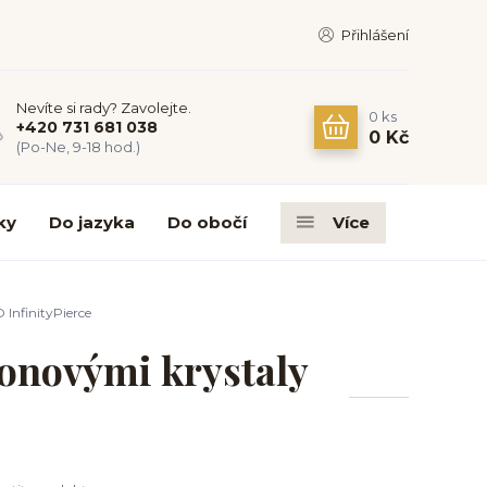
Přihlášení
Nevíte si rady? Zavolejte.
0
ks
+420 731 681 038
0 Kč
(Po-Ne, 9-18 hod.)
ky
Do jazyka
Do obočí
Více
InfinityPierce
konovými krystaly