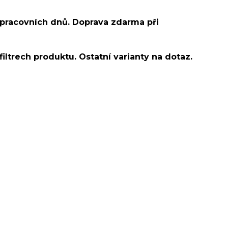
 pracovních dnů. Doprava zdarma při
filtrech produktu. Ostatní varianty na dotaz.
šní lalůček/tragus/conch/daith/anti tragus/forward