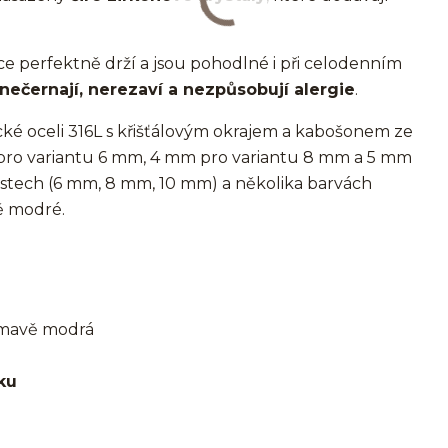
 perfektně drží a jsou pohodlné i při celodenním
nečernají, nerezaví a nezpůsobují alergie
.
cké oceli 316L s křišťálovým okrajem a kabošonem ze
m pro variantu 6 mm, 4 mm pro variantu 8 mm a 5 mm
ostech (6 mm, 8 mm, 10 mm) a několika barvách
ě modré.
 Tmavě modrá
ku