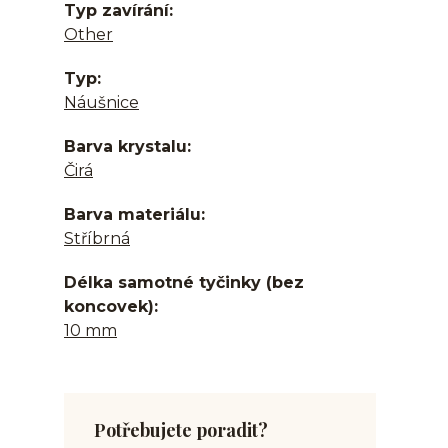
Typ zavírání
Other
Typ
Náušnice
Barva krystalu
Čirá
Barva materiálu
Stříbrná
Délka samotné tyčinky (bez
koncovek)
10 mm
Potřebujete poradit?