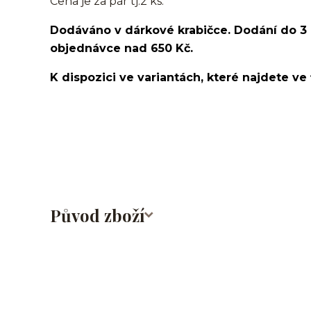
Cena je za pár tj.2 ks.
Dodáváno v dárkové krabičce. Dodání do 3
objednávce nad 650 Kč.
K dispozici ve variantách, které najdete ve 
náušnice/do ucha/rings/earrings/klipsy/helix/lobe/u
helix/snug/flat/chirurgická ocel/316L
Původ zboží