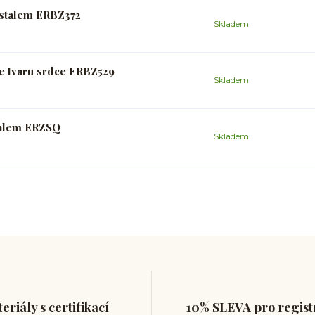
ystalem ERBZ372
Skladem
ve tvaru srdce ERBZ529
Skladem
talem ERZSQ
Skladem
eriály s certifikací
10% SLEVA pro regis