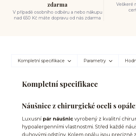
zdarma
Veškeré m
cer
V případě osobního odběru a nebo nákupu
nad 650 Kč máte dopravu od nás zdarma
Kompletní specifikace
Parametry
Hodn
Kompletní specifikace
Náušnice z chirurgické oceli s opál
Luxusní
pár náušnic
vyrobený z kvalitní chirur
hypoalergenními vlastnostmi. Střed každé náuš
duhovými odstíny. Kolem opálu jsou precizně