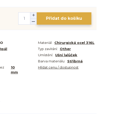
Přidat do košíku
CO
Materiál:
Chirurgická ocel 316L
Opál
Typ zavírání:
Other
Umístění:
Ušní lalůček
Barva materiálu:
Stříbrná
bez
10
Hlídat cenu / dostupnost
mm