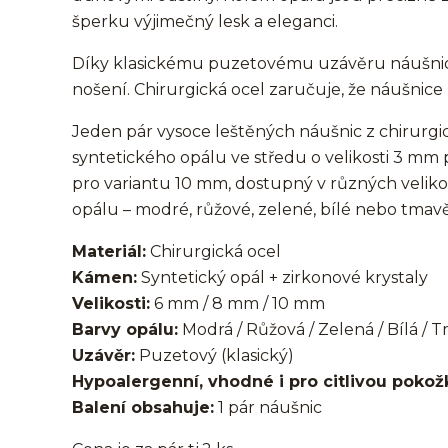
šperku výjimečný lesk a eleganci.
Díky klasickému puzetovému uzávěru náušnice
nošení. Chirurgická ocel zaručuje, že náušnice
Jeden pár vysoce leštěných náušnic z chirurgi
syntetického opálu ve středu o velikosti 3 m
pro variantu 10 mm, dostupný v různých velik
opálu – modré, růžové, zelené, bílé nebo tmav
Materiál:
Chirurgická ocel
Kámen:
Syntetický opál + zirkonové krystaly
Velikosti:
6 mm / 8 mm / 10 mm
Barvy opálu:
Modrá / Růžová / Zelená / Bílá /
Uzávěr:
Puzetový (klasický)
Hypoalergenní, vhodné i pro citlivou pokož
Balení obsahuje:
1 pár náušnic