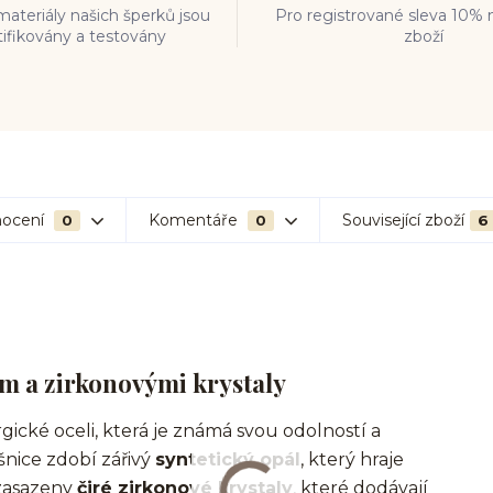
ateriály našich šperků jsou
Pro registrované sleva 10% 
tifikovány a testovány
zboží
ocení
Komentáře
Související zboží
0
0
6
em a zirkonovými krystaly
gické oceli, která je známá svou odolností a
nice zdobí zářivý
syntetický opál
, který hraje
 zasazeny
čiré zirkonové krystaly
, které dodávají