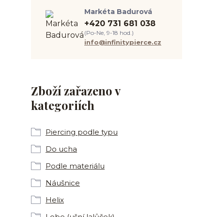
Markéta Badurová
+420 731 681 038
(Po-Ne, 9-18 hod.)
info@infinitypierce.cz
Zboží zařazeno v
kategoriích
Piercing podle typu
Do ucha
Podle materiálu
Náušnice
Helix
Lobe (ušní lalůček)