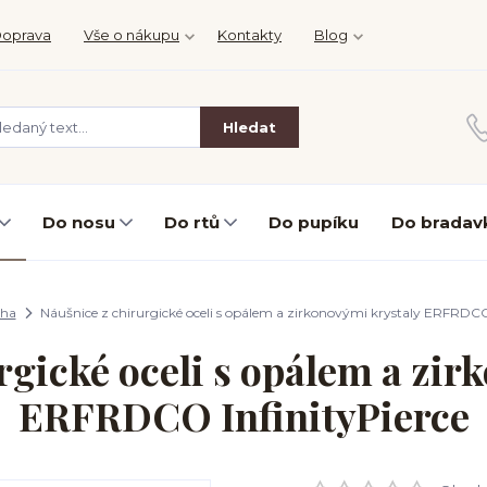
oprava
Vše o nákupu
Kontakty
Blog
Hledat
Do nosu
Do rtů
Do pupíku
Do bradav
cha
Náušnice z chirurgické oceli s opálem a zirkonovými krystaly ERFRDCO 
rgické oceli s opálem a zir
ERFRDCO InfinityPierce