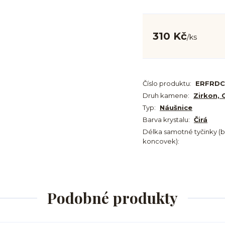
310 Kč
/
ks
Číslo produktu:
ERFRD
Druh kamene:
Zirkon, 
Typ:
Náušnice
Barva krystalu:
Čirá
Délka samotné tyčinky (
koncovek):
Podobné produkty