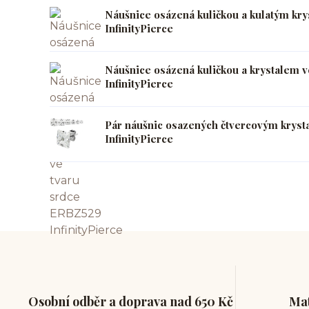
Náušnice osázená kuličkou a kulatým kr
InfinityPierce
Náušnice osázená kuličkou a krystalem 
InfinityPierce
Pár náušnic osazených čtvercovým krys
InfinityPierce
Osobní odběr a doprava nad 650 Kč
Mat