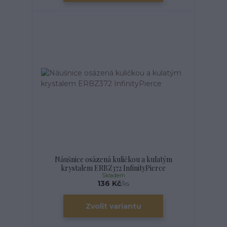
Náušnice osázená kuličkou a kulatým
krystalem ERBZ372 InfinityPierce
Skladem
136 Kč
/
ks
Zvolit variantu