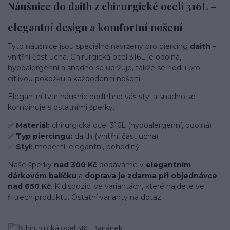
Náušnice do daith z chirurgické oceli 316L –
elegantní design a komfortní nošení
Tyto náušnice jsou speciálně navrženy pro piercing
daith
–
vnitřní část ucha. Chirurgická ocel 316L je odolná,
hypoalergenní a snadno se udržuje, takže se hodí i pro
citlivou pokožku a každodenní nošení.
Elegantní tvar náušnic podtrhne váš styl a snadno se
kombinuje s ostatními šperky.
✅
Materiál:
chirurgická ocel 316L (hypoalergenní, odolná)
✅
Typ piercingu:
daith (vnitřní část ucha)
✅
Styl:
moderní, elegantní, pohodlný
Naše šperky
nad 300 Kč
dodáváme v
elegantním
dárkovém balíčku
a
doprava je zdarma při objednávce
nad 650 Kč
. K dispozici ve variantách, které najdete ve
filtrech produktu. Ostatní varianty na dotaz.
Chirurgická ocel 316L Banánek