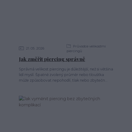
Průvodce velikostmi
21
05
2026
piercingů
Jak změřit piercing správně
Správná velikost piercingu je důležitější, než si většina
lidí myslí. Špatně zvolený průměr nebo tloušťka
může způsobovat nepohodlí, tlak nebo zbytečn...