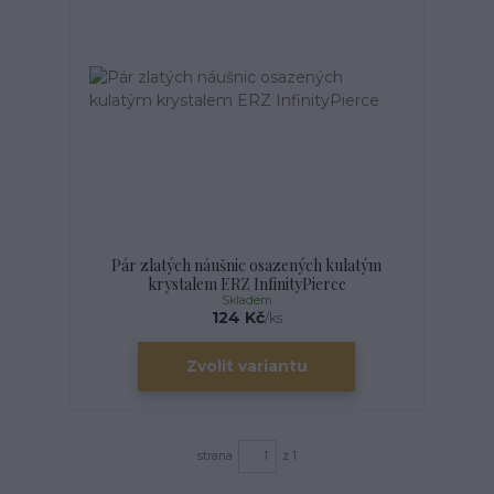
Pár zlatých náušnic osazených kulatým
krystalem ERZ InfinityPierce
Skladem
124 Kč
/
ks
Zvolit variantu
strana
z 1