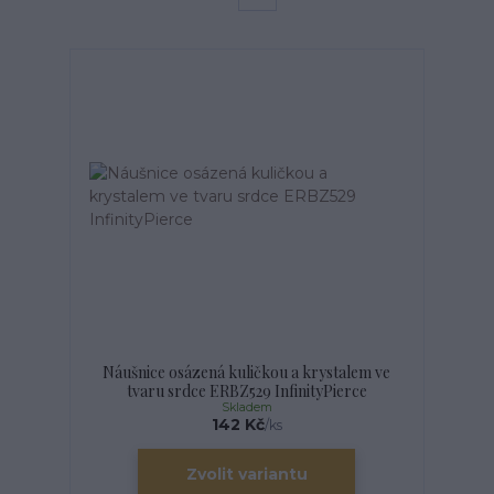
Náušnice osázená kuličkou a krystalem ve
tvaru srdce ERBZ529 InfinityPierce
Skladem
142 Kč
/
ks
Zvolit variantu