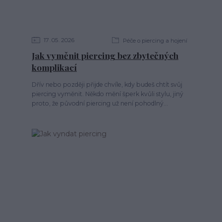
17
05
2026
Péče o piercing a hojení
Jak vyměnit piercing bez zbytečných
komplikací
Dřív nebo později přijde chvíle, kdy budeš chtít svůj
piercing vyměnit. Někdo mění šperk kvůli stylu, jiný
proto, že původní piercing už není pohodlný...