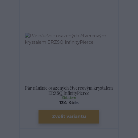
Pár náušnic osazených čtvercovým krystalem
ERZSQ InfinityPierce
Skladem
134 Kč
/
ks
Zvolit variantu