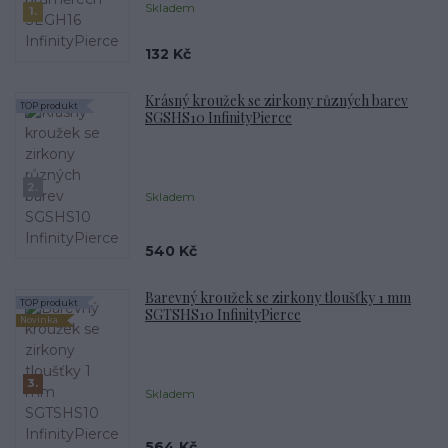
Skladem
1.
132 Kč
Krásný kroužek se zirkony různých barev
TOP produkt
SGSHS10 InfinityPierce
2.
Skladem
540 Kč
Barevný kroužek se zirkony tloušťky 1 mm
TOP produkt
SGTSHS10 InfinityPierce
Novinka
3.
Skladem
564 Kč