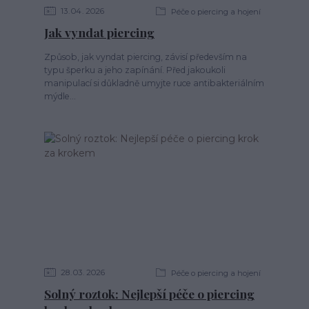
13
04
2026
Péče o piercing a hojení
Jak vyndat piercing
Způsob, jak vyndat piercing, závisí především na
typu šperku a jeho zapínání. Před jakoukoli
manipulací si důkladně umyjte ruce antibakteriálním
mýdle...
28
03
2026
Péče o piercing a hojení
Solný roztok: Nejlepší péče o piercing