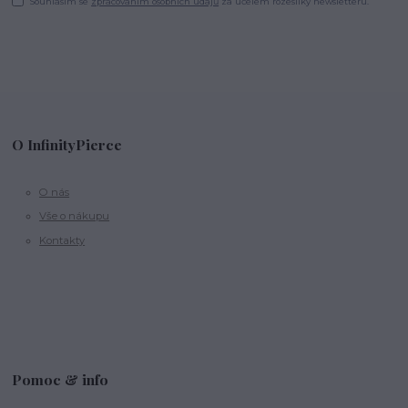
Souhlasím se
zpracováním osobních údajů
za účelem rozesílky newsletteru.
O InfinityPierce
O nás
Vše o nákupu
Kontakty
Pomoc & info