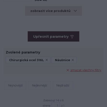
zobrazit více produktů
Upřesnit parametry
Zvolené parametry
Chirurgická ocel 316L
Náušnice
smazat všechny filtry
Nejnovější
Nejlevnější
Nejdražší
Zobrazuji 1-6 z 6
strana
z 1