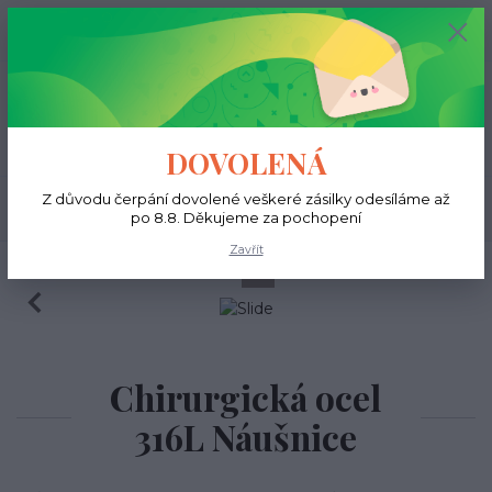
+420 731 681 038
0
ks
0 Kč
(Po-Ne, 9-18 hod.)
Menu
DOVOLENÁ
Z důvodu čerpání dovolené veškeré zásilky odesíláme až
Hledat
po 8.8. Děkujeme za pochopení
Zavřít
Úvod
Do ucha
Daith
Chirurgická ocel
316L Náušnice