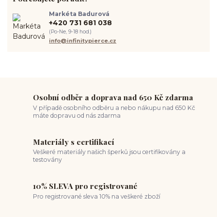
body piercing
ušní piercing
piercing rady
nový piercing
Markéta Badurová
piercing ucha
chirurgická ocel 316L
první piercing
+420 731 681 038
spravná velikost piercingu
měření piercingu
šperky do nosu
(Po-Ne, 9-18 hod.)
jak pečovat o piercing
medusa piercing
solný roztok piercing
info@infinitypierce.cz
pupík
piercing tipy
body art
piercing nosu
chirurgická ocel piercing
hypoalergenní materiál
ocelové šperky
titan šperky
luxusní piercing
velikost piercingu
piercing do ucha
conch piercing
hojení piercingu do ucha
forward helix
industrial piercing
Osobní odběr a doprava nad 650 Kč zdarma
V případě osobního odběru a nebo nákupu nad 650 Kč
máte dopravu od nás zdarma
Materiály s certifikací
Veškeré materiály našich šperků jsou certifikovány a
testovány
10% SLEVA pro registrované
Pro registrované sleva 10% na veškeré zboží