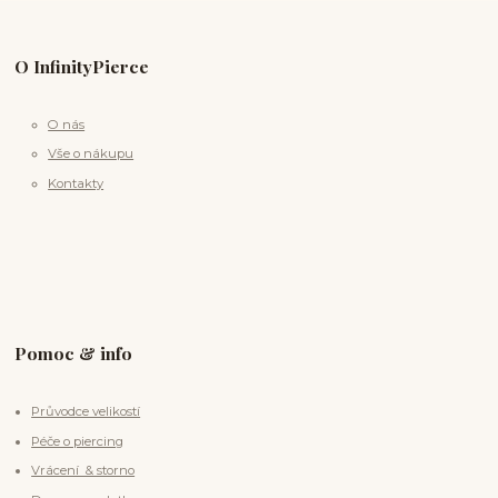
O InfinityPierce
O nás
Vše o nákupu
Kontakty
Pomoc & info
Průvodce velikostí
Péče o piercing
Vrácení & storno