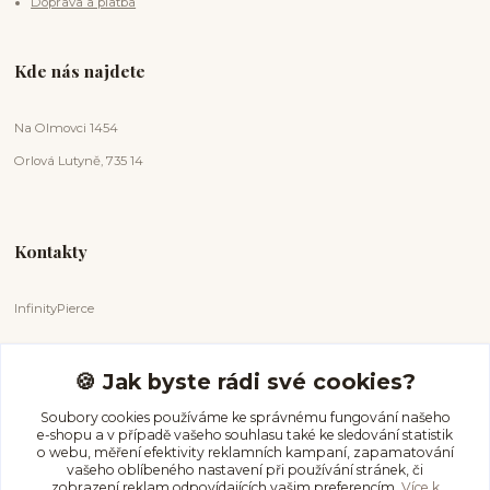
Doprava a platba
Kde nás najdete
Na Olmovci 1454
Orlová Lutyně, 735 14
Kontakty
InfinityPierce
Markéta Badurová
+420 731 681 038
🍪 Jak byste rádi své cookies?
(Po-Ne, 9-18 hod.)
Soubory cookies používáme ke správnému fungování našeho
e-shopu a v případě vašeho souhlasu také ke sledování statistik
info@infinitypierce.cz
o webu, měření efektivity reklamních kampaní, zapamatování
vašeho oblíbeného nastavení při používání stránek, či
zobrazení reklam odpovídajících vašim preferencím.
Více k