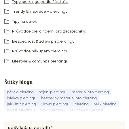
Typy piercingu podle částí těla
Trendy & inspirace v piercingu
Tipy na dárek
Průvodce piercingem (pro začátečníky)
Bezpečnost & zdraví při piercingu
Průvodce nákupem piercingu
Lifestyle & komunita piercingu
Štítky blogu
péče o piercing
hojení piercingu
materiál pro piercing
infekce piercingu
bezpečný materiál pro piercing
jak čistit piercing
čištění piercingu
piercing
helix piercing
bolest piercingu
typy piercingů
jak změřit piercing
výběr piercingu
tragus piercing
nosní piercing
septum piercing
módní piercing
intimní piercing
Potřebujete poradit?
hygiena piercingu
tipy pro piercing
piercing pro začátečníky