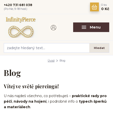
+420 731 681 038
0
ks
0 Kč
(Po-Ne, 9-18 hod.)
Menu
Hledat
Úvod
Blog
Blog
Vítej ve světě piercingů!
U nás najdeš všechno, co potřebuješ –
praktické rady pro
péči
,
návody na hojení
, i podrobné info o
typech šperků
a materiálech
.