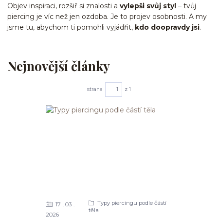
Objev inspiraci, rozšiř si znalosti a
vylepši svůj styl
– tvůj
piercing je víc než jen ozdoba. Je to projev osobnosti. A my
jsme tu, abychom ti pomohli vyjádřit,
kdo doopravdy jsi
.
Nejnovější články
strana
z 1
Typy piercingu podle částí
17
03
těla
2026