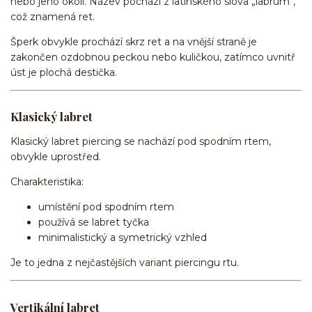
nebo jeho okolí. Název pochází z latinského slova „labrum“,
což znamená ret.
Šperk obvykle prochází skrz ret a na vnější straně je
zakončen ozdobnou peckou nebo kuličkou, zatímco uvnitř
úst je plochá destička.
Klasický labret
Klasický labret piercing se nachází pod spodním rtem,
obvykle uprostřed.
Charakteristika:
umístění pod spodním rtem
používá se labret tyčka
minimalistický a symetrický vzhled
Je to jedna z nejčastějších variant piercingu rtu.
Vertikální labret