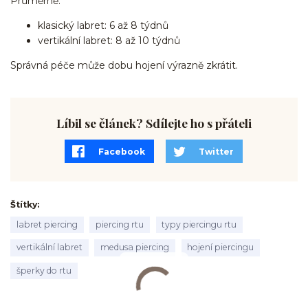
Průměrně:
klasický labret: 6 až 8 týdnů
vertikální labret: 8 až 10 týdnů
Správná péče může dobu hojení výrazně zkrátit.
Líbil se článek? Sdílejte ho s přáteli
Facebook
Twitter
Štítky
labret piercing
piercing rtu
typy piercingu rtu
vertikální labret
medusa piercing
hojení piercingu
šperky do rtu