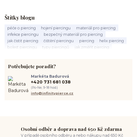
Štítky blogu
péče o piercing
hojení piercingu
materiál pro piercing
infekce piercingu
bezpečný materiál pro piercing
jak čistit piercing
čištění piercingu
piercing
helix piercing
bolest piercingu
typy piercingů
jak změřit piercing
výběr piercingu
tragus piercing
nosní piercing
septum piercing
módní piercing
intimní piercing
Potřebujete poradit?
hygiena piercingu
tipy pro piercing
piercing pro začátečníky
body piercing
ušní piercing
piercing rady
nový piercing
Markéta Badurová
piercing ucha
chirurgická ocel 316L
první piercing
+420 731 681 038
spravná velikost piercingu
měření piercingu
šperky do nosu
(Po-Ne, 9-18 hod.)
jak pečovat o piercing
medusa piercing
solný roztok piercing
info@infinitypierce.cz
pupík
piercing tipy
body art
piercing nosu
chirurgická ocel piercing
hypoalergenní materiál
ocelové šperky
titan šperky
luxusní piercing
velikost piercingu
piercing do ucha
conch piercing
hojení piercingu do ucha
forward helix
industrial piercing
Osobní odběr a doprava nad 650 Kč zdarma
V případě osobního odběru a nebo nákupu nad 650 Kč