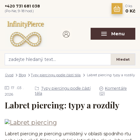
+420 731 681 038
0
ks
0 Kč
(Po-Ne, 9-18 hod.)
Menu
Hledat
Úvod
Blog
Typy piercingu podle částí těla
Labret piercing: typy a rozdíly
17
03
Typy piercingu podle částí
Komentáře
těla
(0)
2026
Labret piercing: typy a rozdíly
Labret piercing je piercing umístěný v oblasti spodního rtu