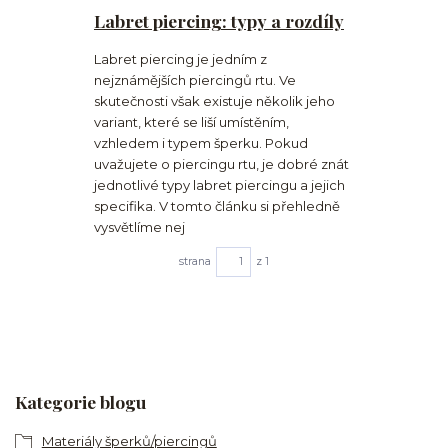
Labret piercing: typy a rozdíly
Labret piercing je jedním z
nejznámějších piercingů rtu. Ve
skutečnosti však existuje několik jeho
variant, které se liší umístěním,
vzhledem i typem šperku. Pokud
uvažujete o piercingu rtu, je dobré znát
jednotlivé typy labret piercingu a jejich
specifika. V tomto článku si přehledně
vysvětlíme nej
strana
z 1
Kategorie blogu
Materiály šperků/piercingů