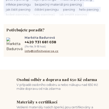
infekce piercingu
bezpečný materiál pro piercing
jak čistit piercing
čištění piercingu
piercing
helix piercing
bolest piercingu
typy piercingů
jak změřit piercing
výběr piercingu
tragus piercing
nosní piercing
septum piercing
módní piercing
intimní piercing
Potřebujete poradit?
hygiena piercingu
tipy pro piercing
piercing pro začátečníky
body piercing
ušní piercing
piercing rady
nový piercing
Markéta Badurová
piercing ucha
chirurgická ocel 316L
první piercing
+420 731 681 038
spravná velikost piercingu
měření piercingu
šperky do nosu
(Po-Ne, 9-18 hod.)
jak pečovat o piercing
medusa piercing
solný roztok piercing
info@infinitypierce.cz
pupík
piercing tipy
body art
piercing nosu
chirurgická ocel piercing
hypoalergenní materiál
ocelové šperky
titan šperky
luxusní piercing
velikost piercingu
piercing do ucha
conch piercing
hojení piercingu do ucha
forward helix
industrial piercing
Osobní odběr a doprava nad 650 Kč zdarma
V případě osobního odběru a nebo nákupu nad 650 Kč
máte dopravu od nás zdarma
Materiály s certifikací
Veškeré materiály našich šperků jsou certifikovány a