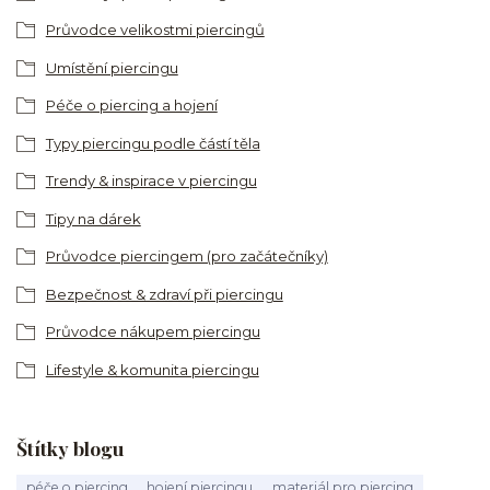
Průvodce velikostmi piercingů
Umístění piercingu
Péče o piercing a hojení
Typy piercingu podle částí těla
Trendy & inspirace v piercingu
Tipy na dárek
Průvodce piercingem (pro začátečníky)
Bezpečnost & zdraví při piercingu
Průvodce nákupem piercingu
Lifestyle & komunita piercingu
Štítky blogu
péče o piercing
hojení piercingu
materiál pro piercing