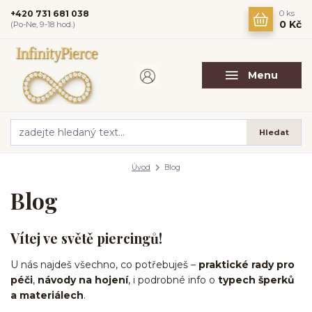
+420 731 681 038
0
ks
0 Kč
(Po-Ne, 9-18 hod.)
Menu
Hledat
Úvod
Blog
Blog
Vítej ve světě piercingů!
U nás najdeš všechno, co potřebuješ –
praktické rady pro
péči
,
návody na hojení
, i podrobné info o
typech šperků
a materiálech
.