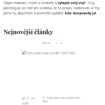
Objev inspiraci, rozšiř si znalosti a
vylepši svůj styl
– tvůj
piercing je víc než jen ozdoba. Je to projev osobnosti. A my
jsme tu, abychom ti pomohli vyjádřit,
kdo doopravdy jsi
.
Nejnovější články
strana
z 1
Typy piercingu podle částí
17
03
těla
2026