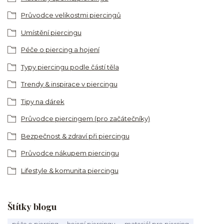
Průvodce velikostmi piercingů
Umístění piercingu
Péče o piercing a hojení
Typy piercingu podle částí těla
Trendy & inspirace v piercingu
Tipy na dárek
Průvodce piercingem (pro začátečníky)
Bezpečnost & zdraví při piercingu
Průvodce nákupem piercingu
Lifestyle & komunita piercingu
Štítky blogu
péče o piercing
hojení piercingu
materiál pro piercing