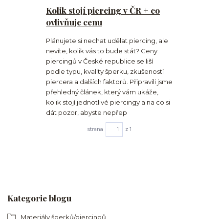
Kolik stojí piercing v ČR + co
ovlivňuje cenu
Plánujete si nechat udělat piercing, ale
nevíte, kolik vás to bude stát? Ceny
piercingů v České republice se liší
podle typu, kvality šperku, zkušeností
piercera a dalších faktorů. Připravili jsme
přehledný článek, který vám ukáže,
kolik stojí jednotlivé piercingy a na co si
dát pozor, abyste nepřep
strana
z 1
Kategorie blogu
Materiály šperků/piercingů