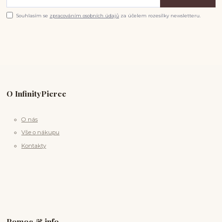
Souhlasím se
zpracováním osobních údajů
za účelem rozesílky newsletteru.
O InfinityPierce
O nás
Vše o nákupu
Kontakty
Pomoc & info