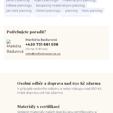
infekce piercingu
bezpečný materiál pro piercing
jak čistit piercing
čištění piercingu
piercing
helix piercing
bolest piercingu
typy piercingů
jak změřit piercing
výběr piercingu
tragus piercing
nosní piercing
septum piercing
módní piercing
intimní piercing
Potřebujete poradit?
hygiena piercingu
tipy pro piercing
piercing pro začátečníky
body piercing
ušní piercing
piercing rady
nový piercing
Markéta Badurová
piercing ucha
chirurgická ocel 316L
první piercing
+420 731 681 038
spravná velikost piercingu
měření piercingu
šperky do nosu
(Po-Ne, 9-18 hod.)
jak pečovat o piercing
medusa piercing
solný roztok piercing
info@infinitypierce.cz
pupík
piercing tipy
body art
piercing nosu
chirurgická ocel piercing
hypoalergenní materiál
ocelové šperky
titan šperky
luxusní piercing
velikost piercingu
piercing do ucha
conch piercing
hojení piercingu do ucha
forward helix
industrial piercing
Osobní odběr a doprava nad 650 Kč zdarma
V případě osobního odběru a nebo nákupu nad 650 Kč
máte dopravu od nás zdarma
Materiály s certifikací
Veškeré materiály našich šperků jsou certifikovány a