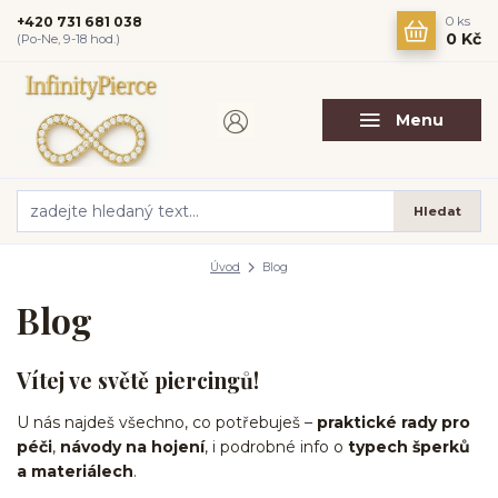
+420 731 681 038
0
ks
0 Kč
(Po-Ne, 9-18 hod.)
Menu
Hledat
Úvod
Blog
Blog
Vítej ve světě piercingů!
U nás najdeš všechno, co potřebuješ –
praktické rady pro
péči
,
návody na hojení
, i podrobné info o
typech šperků
a materiálech
.