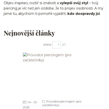
Objev inspiraci, rozšiř si znalosti a
vylepši svůj styl
– tvůj
piercing je víc než jen ozdoba. Je to projev osobnosti. A my
jsme tu, abychom ti pomohli vyjádřit,
kdo doopravdy jsi
.
Nejnovější články
strana
z 1
Průvodce piercingem (pro
04
02
začátečníky)
2026