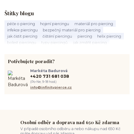
Štítky blogu
péče o piercing
hojení piercingu
materiál pro piercing
infekce piercingu
bezpečný materiál pro piercing
jak čistit piercing
čištění piercingu
piercing
helix piercing
bolest piercingu
typy piercingů
jak změřit piercing
výběr piercingu
tragus piercing
nosní piercing
septum piercing
módní piercing
intimní piercing
Potřebujete poradit?
hygiena piercingu
tipy pro piercing
piercing pro začátečníky
body piercing
ušní piercing
piercing rady
nový piercing
Markéta Badurová
piercing ucha
chirurgická ocel 316L
první piercing
+420 731 681 038
spravná velikost piercingu
měření piercingu
šperky do nosu
(Po-Ne, 9-18 hod.)
jak pečovat o piercing
medusa piercing
solný roztok piercing
info@infinitypierce.cz
pupík
piercing tipy
body art
piercing nosu
chirurgická ocel piercing
hypoalergenní materiál
ocelové šperky
titan šperky
luxusní piercing
velikost piercingu
piercing do ucha
conch piercing
hojení piercingu do ucha
forward helix
industrial piercing
Osobní odběr a doprava nad 650 Kč zdarma
V případě osobního odběru a nebo nákupu nad 650 Kč
máte dopravu od nás zdarma