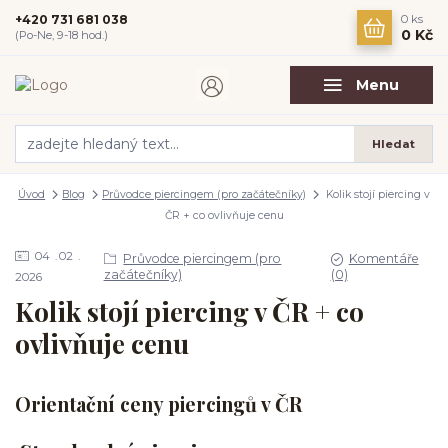
+420 731 681 038
0
ks
0 Kč
(Po-Ne, 9-18 hod.)
Menu
Hledat
Úvod
Blog
Průvodce piercingem (pro začátečníky)
Kolik stojí piercing v
ČR + co ovlivňuje cenu
04
02
Průvodce piercingem (pro
Komentáře
začátečníky)
(0)
2026
Kolik stojí piercing v ČR + co
ovlivňuje cenu
Orientační ceny piercingů v ČR