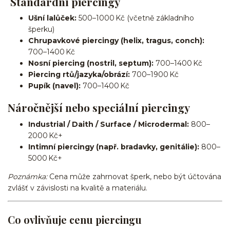
Standardní piercingy
Ušní lalůček:
500–1000 Kč (včetně základního
šperku)
Chrupavkové piercingy (helix, tragus, conch):
700–1400 Kč
Nosní piercing (nostril, septum):
700–1400 Kč
Piercing rtů/jazyka/obrází:
700–1900 Kč
Pupík (navel):
700–1400 Kč
Náročnější nebo speciální piercingy
Industrial / Daith / Surface / Microdermal:
800–
2000 Kč+
Intimní piercingy (např. bradavky, genitálie):
800–
5000 Kč+
Poznámka:
Cena může zahrnovat šperk, nebo být účtována
zvlášť v závislosti na kvalitě a materiálu.
Co ovlivňuje cenu piercingu