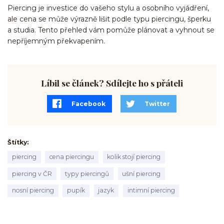
Piercing je investice do vašeho stylu a osobního vyjádření,
ale cena se může výrazně lišit podle typu piercingu, šperku
a studia. Tento přehled vám pomůže plánovat a vyhnout se
nepříjemným překvapením.
Líbil se článek? Sdílejte ho s přáteli
Facebook
Twitter
Štítky
piercing
cena piercingu
kolik stojí piercing
piercing v ČR
typy piercingů
ušní piercing
nosní piercing
pupík
jazyk
intimní piercing