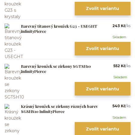
Zvolit variantu
Barevný titanový kroužek G23 - USEGHT
243 Kč
/
ks
InfinityPierce
Skladem
Zvolit variantu
Barevný kroužek se zirkony SGTSH10
552 Kč
/
ks
InfinityPierce
Skladem
Zvolit variantu
Krásný kroužek se zirkony různých barev
540 Kč
/
ks
SGSHS10 InfinityPierce
Skladem
Zvolit variantu