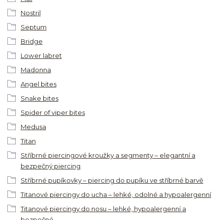
Nostril
Septum
Bridge
Lower labret
Madonna
Angel bites
Snake bites
Spider of viper bites
Medusa
Titan
Stříbrné piercingové kroužky a segmenty – elegantní a
bezpečný piercing
Stříbrné pupíkovky – piercing do pupíku ve stříbrné barvě
Titanové piercingy do ucha – lehké, odolné a hypoalergenní
Titanové piercingy do nosu – lehké, hypoalergenní a
bezpečné