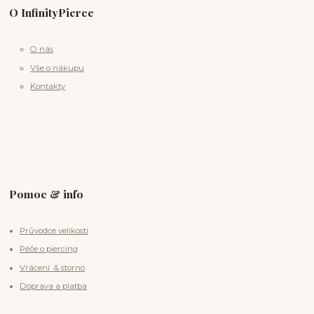
O InfinityPierce
O nás
Vše o nákupu
Kontakty
Pomoc & info
Průvodce velikostí
Péče o piercing
Vrácení & storno
Doprava a platba