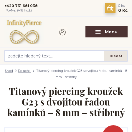
+420 731 681 038
0
ks
0 Kč
(Po-Ne, 9-18 hod.)
Menu
Hledat
Úvod
Do ucha
Titanový piercing kroužek G23 s dvojitou řadou kamínků – 8
mm – stříbrný
Titanový piercing kroužek
G23 s dvojitou řadou
kamínků – 8 mm – stříbrný