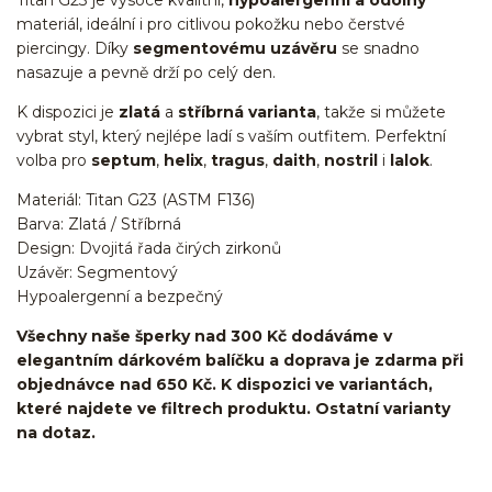
Titan G23 je vysoce kvalitní,
hypoalergenní a odolný
materiál, ideální i pro citlivou pokožku nebo čerstvé
piercingy. Díky
segmentovému uzávěru
se snadno
nasazuje a pevně drží po celý den.
K dispozici je
zlatá
a
stříbrná varianta
, takže si můžete
vybrat styl, který nejlépe ladí s vaším outfitem. Perfektní
volba pro
septum
,
helix
,
tragus
,
daith
,
nostril
i
lalok
.
Materiál: Titan G23 (ASTM F136)
Barva: Zlatá / Stříbrná
Design: Dvojitá řada čirých zirkonů
Uzávěr: Segmentový
Hypoalergenní a bezpečný
Všechny naše šperky nad 300 Kč dodáváme v
elegantním dárkovém balíčku a doprava je zdarma při
objednávce nad 650 Kč. K dispozici ve variantách,
které najdete ve filtrech produktu. Ostatní varianty
na dotaz.
kroužek/segment/ring/segmentový kroužek/clicker/Do