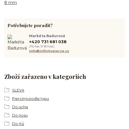
8 mm
Potřebujete poradit?
Markéta Badurová
+420 731 681 038
(Po-Ne, 9-18 hod.)
info@infinitypierce.cz
Zboží zařazeno v kategoriích
SLEVA
Piercing podle typu
Do ucha
Do nosu
Do rtů