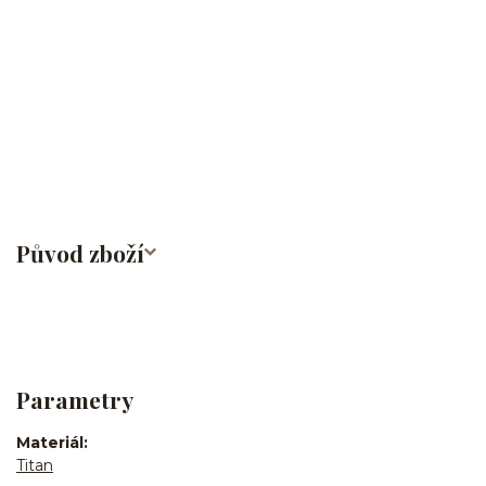
ucha/pupíkovka//pupek/pupík/helix/lobe/ušní
lalůček/tragus/conch/daith/rook/anti tragus/forward
helix/snug/flat/Do nosu/nostril/septum/bridge/do rtů/lower
labret/madonna/angel bites/snake bites/spides of viper
bites/medusa/do pupíku/do pupku/do bradavky/bradavka/do
obočí/titan/G23
Původ zboží
Parametry
Materiál
Titan