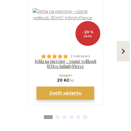
- 20 %
25 Kč
2 hodnocení
Jehla na piercing – různé velikosti
Kanyla
JEH01 InfinityPierce
I
Skladem
20 Kč
/
ks
Zvolit variantu
Zv