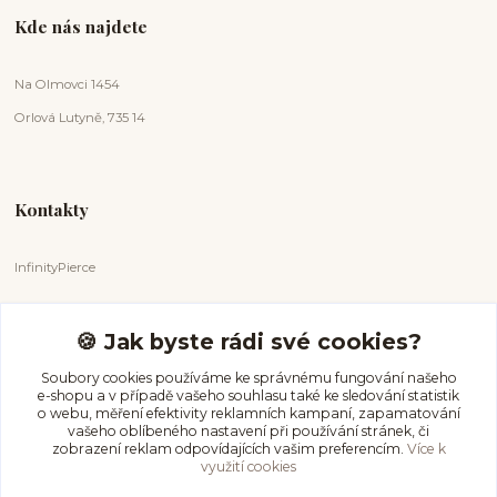
Kde nás najdete
Na Olmovci 1454
Orlová Lutyně, 735 14
Kontakty
InfinityPierce
Markéta Badurová
+420 731 681 038
🍪 Jak byste rádi své cookies?
(Po-Ne, 9-18 hod.)
Soubory cookies používáme ke správnému fungování našeho
e-shopu a v případě vašeho souhlasu také ke sledování statistik
info@infinitypierce.cz
o webu, měření efektivity reklamních kampaní, zapamatování
vašeho oblíbeného nastavení při používání stránek, či
zobrazení reklam odpovídajících vašim preferencím.
Více k
využití cookies