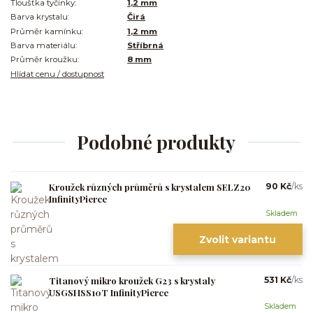
Tloušťka tyčinky:
1,2 mm
Barva krystalu:
Čirá
Průměr kamínku:
1,2 mm
Barva materiálu:
Stříbrná
Průměr kroužku:
8 mm
Hlídat cenu / dostupnost
Podobné produkty
Kroužek různých průměrů s krystalem SELZ20
90 Kč
/
ks
InfinityPierce
Skladem
Zvolit variantu
Titanový mikro kroužek G23 s krystaly
531 Kč
/
ks
USGSHSS10T InfinityPierce
Skladem