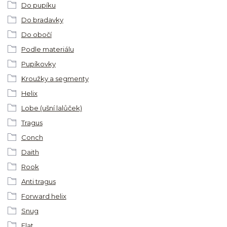
Do pupíku
Do bradavky
Do obočí
Podle materiálu
Pupíkovky
Kroužky a segmenty
Helix
Lobe (ušní lalůček)
Tragus
Conch
Daith
Rook
Anti tragus
Forward helix
Snug
Flat