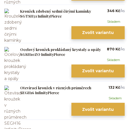
Kroužek zdobený sedmi čirými kamínky
346 Kč
/
ks
SGTSH31 InfinityPierce
Skladem
Zvolit variantu
Ocelový kroužek prokládaný krystaly a opály
870 Kč
/
ks
SGSH10ZO InfinityPierce
Skladem
Zvolit variantu
Otevírací kroužek v různých průměrech
132 Kč
/
ks
SEGH16 InfinityPierce
Skladem
Zvolit variantu