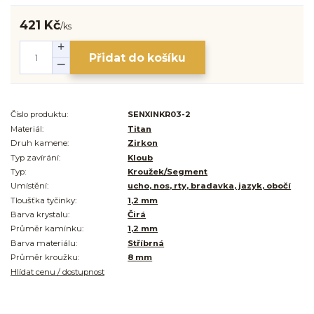
421 Kč
/
ks
Přidat do košíku
Číslo produktu:
SENXINKR03-2
Materiál:
Titan
Druh kamene:
Zirkon
Typ zavírání:
Kloub
Typ:
Kroužek/Segment
Umístění:
ucho, nos, rty, bradavka, jazyk, obočí
Tloušťka tyčinky:
1,2 mm
Barva krystalu:
Čirá
Průměr kamínku:
1,2 mm
Barva materiálu:
Stříbrná
Průměr kroužku:
8 mm
Hlídat cenu / dostupnost