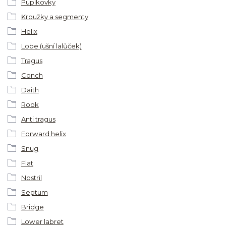
Pupíkovky
Kroužky a segmenty
Helix
Lobe (ušní lalůček)
Tragus
Conch
Daith
Rook
Anti tragus
Forward helix
Snug
Flat
Nostril
Septum
Bridge
Lower labret