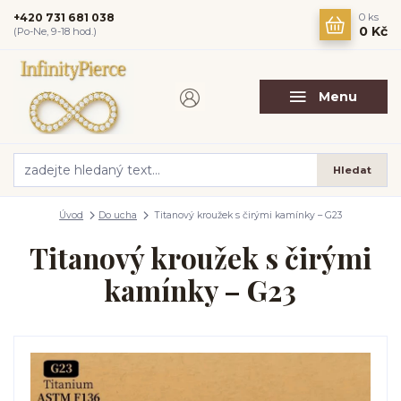
+420 731 681 038
0
ks
0 Kč
(Po-Ne, 9-18 hod.)
Menu
Hledat
Úvod
Do ucha
Titanový kroužek s čirými kamínky – G23
Titanový kroužek s čirými
kamínky – G23