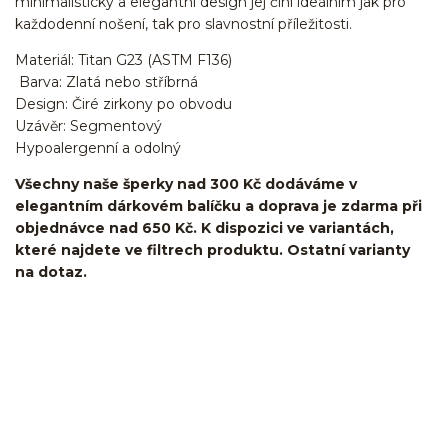
minimalistický a elegantní design jej činí ideálním jak pro
každodenní nošení, tak pro slavnostní příležitosti.
Materiál: Titan G23 (ASTM F136)
Barva: Zlatá nebo stříbrná
Design: Čiré zirkony po obvodu
Uzávěr: Segmentový
Hypoalergenní a odolný
Všechny naše šperky nad 300 Kč dodáváme v
elegantním dárkovém balíčku a doprava je zdarma při
objednávce nad 650 Kč. K dispozici ve variantách,
které najdete ve filtrech produktu. Ostatní varianty
na dotaz.
kroužek/segment/ring/segmentový kroužek/clicker/Do
ucha/pupíkovka//pupek/pupík/helix/lobe/ušní
lalůček/tragus/conch/daith/rook/anti tragus/forward
helix/snug/flat/Do nosu/nostril/septum/bridge/do rtů/lower
labret/madonna/angel bites/snake bites/spides of viper
bites/medusa/do pupíku/do pupku/do bradavky/bradavka/do
obočí/titan/G23