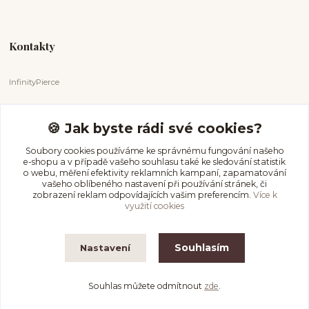
Kontakty
InfinityPierce
Markéta Badurová
+420 731 681 038
🍪 Jak byste rádi své cookies?
(Po-Ne, 9-18 hod.)
Soubory cookies používáme ke správnému fungování našeho
e-shopu a v případě vašeho souhlasu také ke sledování statistik
info@infinitypierce.cz
o webu, měření efektivity reklamních kampaní, zapamatování
vašeho oblíbeného nastavení při používání stránek, či
zobrazení reklam odpovídajících vašim preferencím.
Více k
využití cookies
Souhlasím
Nastavení
InfinityPierce
Souhlas můžete odmítnout
zde
.
Vytvořeno na
Eshop-rychle.cz