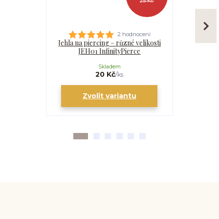
25 Kč
2 hodnocení
Jehla na piercing – různé velikosti
Kanyla
JEH01 InfinityPierce
I
Skladem
20 Kč
/
ks
Zvolit variantu
Zv