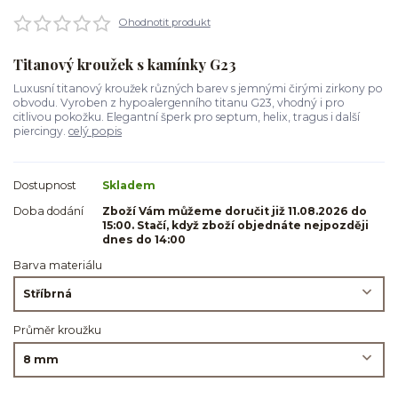
Ohodnotit produkt
Titanový kroužek s kamínky G23
Luxusní titanový kroužek různých barev s jemnými čirými zirkony po
obvodu. Vyroben z hypoalergenního titanu G23, vhodný i pro
citlivou pokožku. Elegantní šperk pro septum, helix, tragus i další
piercingy.
celý popis
Dostupnost
Skladem
Doba dodání
Zboží Vám můžeme doručit již 11.08.2026 do
15:00. Stačí, když zboží objednáte nejpozději
dnes do 14:00
Barva materiálu
Průměr kroužku