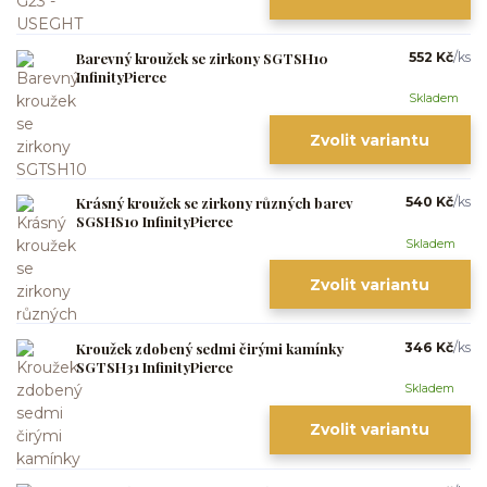
Barevný kroužek se zirkony SGTSH10
552 Kč
/
ks
InfinityPierce
Skladem
Zvolit variantu
Krásný kroužek se zirkony různých barev
540 Kč
/
ks
SGSHS10 InfinityPierce
Skladem
Zvolit variantu
Kroužek zdobený sedmi čirými kamínky
346 Kč
/
ks
SGTSH31 InfinityPierce
Skladem
Zvolit variantu