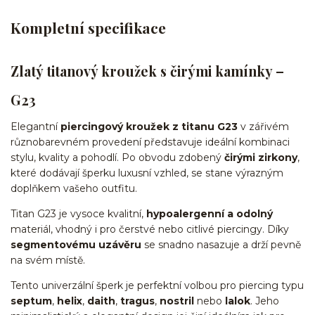
Kompletní specifikace
Zlatý titanový kroužek s čirými kamínky –
G23
Elegantní
piercingový kroužek z titanu G23
v zářivém
různobarevném provedení představuje ideální kombinaci
stylu, kvality a pohodlí. Po obvodu zdobený
čirými zirkony
,
které dodávají šperku luxusní vzhled, se stane výrazným
doplňkem vašeho outfitu.
Titan G23 je vysoce kvalitní,
hypoalergenní a odolný
materiál, vhodný i pro čerstvé nebo citlivé piercingy. Díky
segmentovému uzávěru
se snadno nasazuje a drží pevně
na svém místě.
Tento univerzální šperk je perfektní volbou pro piercing typu
septum
,
helix
,
daith
,
tragus
,
nostril
nebo
lalok
. Jeho