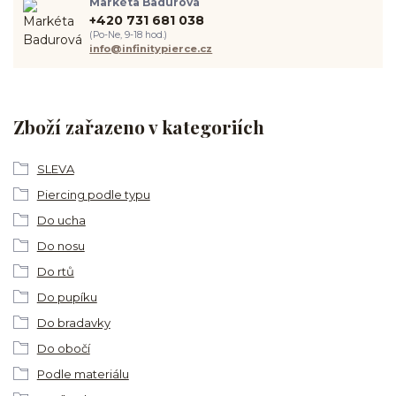
Markéta Badurová
+420 731 681 038
(Po-Ne, 9-18 hod.)
info@infinitypierce.cz
Zboží zařazeno v kategoriích
SLEVA
Piercing podle typu
Do ucha
Do nosu
Do rtů
Do pupíku
Do bradavky
Do obočí
Podle materiálu