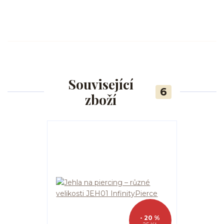
Související
6
zboží
- 20 %