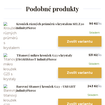
Podobné produkty
Kroužek různých průměrů s krystalem SELZ20
90 Kč
/
ks
InfinityPierce
Skladem
Zvolit variantu
Titanový mikro kroužek G23 s krystaly
531 Kč
/
ks
USGSHSS10T InfinityPierce
Skladem
Zvolit variantu
Barevný titanový kroužek G23 - USEGHT
243 Kč
/
ks
InfinityPierce
Skladem
Zvolit variantu