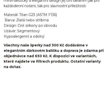
minimalistický a elegantní design jej činí ideálním jak pro
každodenní nošení, tak pro slavnostní příležitosti.
Materiál: Titan G23 (ASTM F136)
Barva: Zlatá nebo stříbrná
Design: Čiré zirkony po obvodu
Uzávěr: Segmentový
Hypoalergenní a odolný
Všechny naše šperky nad 300 Kč dodáváme v
elegantním dárkovém balíčku a doprava je zdarma při
objednávce nad 650 Kč. K dispozici ve variantách,
které najdete ve filtrech produktu. Ostatní varianty
na dotaz.
kroužek/segment/ring/segmentový kroužek/clicker/Do
ucha/pupíkovka//pupek/pupík/helix/lobe/ušní
lalůček/tragus/conch/daith/rook/anti tragus/forward
helix/snug/flat/Do nosu/nostril/septum/bridge/do rtů/lower
labret/madonna/angel bites/snake bites/spides of viper
bites/medusa/do pupíku/do pupku/do bradavky/bradavka/do
obočí/titan/G23