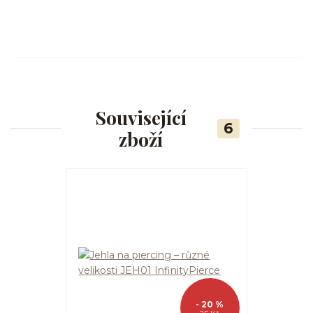
Související
6
zboží
- 20 %