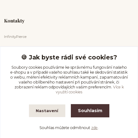
Kontakty
InfinityPierce
Markéta Badurová
+420 731 681 038
🍪 Jak byste rádi své cookies?
(Po-Ne, 9-18 hod.)
Soubory cookies používáme ke správnému fungování našeho
e-shopu a v případě vašeho souhlasu také ke sledování statistik
info@infinitypierce.cz
o webu, měření efektivity reklamních kampaní, zapamatování
vašeho oblíbeného nastavení při používání stránek, či
zobrazení reklam odpovídajících vašim preferencím.
Více k
využití cookies
Souhlasím
Nastavení
InfinityPierce
Souhlas můžete odmítnout
zde
.
Vytvořeno na
Eshop-rychle.cz