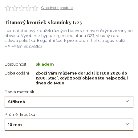
Ohodnotit produkt
Titanový kroužek s kamínky G23
Luxusní titanový kroužek různých barev s jemnými čirými zirkony po
obvodu. Vyroben z hypoalergenního titanu G23, vhodný i pro
citlivou pokožku. Elegantní šperk pro septum, helix, tragus i další
piercingy.
celý popis
Dostupnost
Skladem
Doba dodání
Zboží Vám můžeme doručit již 11.08.2026 do
15:00. Stačí, když zboží objednáte nejpozději
dnes do 14:00
Barva materiálu
Průměr kroužku