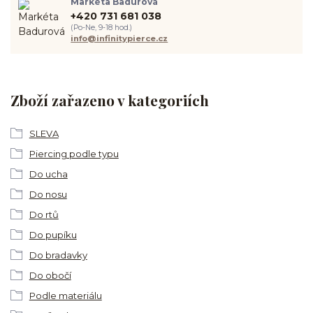
Markéta Badurová
+420 731 681 038
(Po-Ne, 9-18 hod.)
info@infinitypierce.cz
Zboží zařazeno v kategoriích
SLEVA
Piercing podle typu
Do ucha
Do nosu
Do rtů
Do pupíku
Do bradavky
Do obočí
Podle materiálu