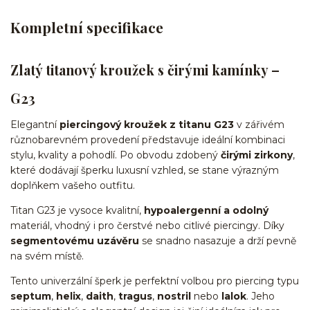
Kompletní specifikace
Zlatý titanový kroužek s čirými kamínky –
G23
Elegantní
piercingový kroužek z titanu G23
v zářivém
různobarevném provedení představuje ideální kombinaci
stylu, kvality a pohodlí. Po obvodu zdobený
čirými zirkony
,
které dodávají šperku luxusní vzhled, se stane výrazným
doplňkem vašeho outfitu.
Titan G23 je vysoce kvalitní,
hypoalergenní a odolný
materiál, vhodný i pro čerstvé nebo citlivé piercingy. Díky
segmentovému uzávěru
se snadno nasazuje a drží pevně
na svém místě.
Tento univerzální šperk je perfektní volbou pro piercing typu
septum
,
helix
,
daith
,
tragus
,
nostril
nebo
lalok
. Jeho