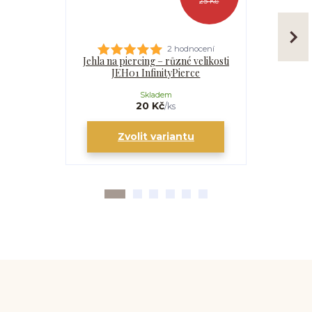
25 Kč
2 hodnocení
Jehla na piercing – různé velikosti
Kanyla
JEH01 InfinityPierce
I
Skladem
20 Kč
/
ks
Zvolit variantu
Zv