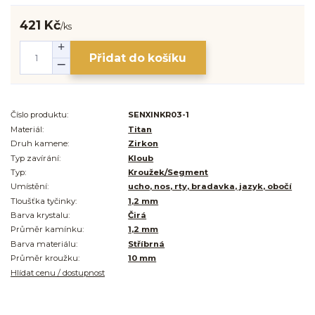
421 Kč
/
ks
Přidat do košíku
Číslo produktu:
SENXINKR03-1
Materiál:
Titan
Druh kamene:
Zirkon
Typ zavírání:
Kloub
Typ:
Kroužek/Segment
Umístění:
ucho, nos, rty, bradavka, jazyk, obočí
Tloušťka tyčinky:
1,2 mm
Barva krystalu:
Čirá
Průměr kamínku:
1,2 mm
Barva materiálu:
Stříbrná
Průměr kroužku:
10 mm
Hlídat cenu / dostupnost