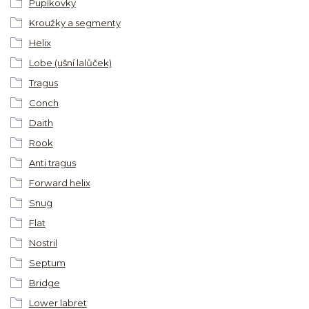
Pupíkovky
Kroužky a segmenty
Helix
Lobe (ušní lalůček)
Tragus
Conch
Daith
Rook
Anti tragus
Forward helix
Snug
Flat
Nostril
Septum
Bridge
Lower labret