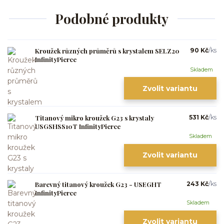
Podobné produkty
Kroužek různých průměrů s krystalem SELZ20
90 Kč
/
ks
InfinityPierce
Skladem
Zvolit variantu
Titanový mikro kroužek G23 s krystaly
531 Kč
/
ks
USGSHSS10T InfinityPierce
Skladem
Zvolit variantu
Barevný titanový kroužek G23 - USEGHT
243 Kč
/
ks
InfinityPierce
Skladem
Zvolit variantu