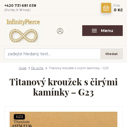
+420 731 681 038
0
ks
0 Kč
(Po-Ne, 9-18 hod.)
Menu
Hledat
Úvod
Do ucha
Titanový kroužek s čirými kamínky – G23
Titanový kroužek s čirými
kamínky – G23