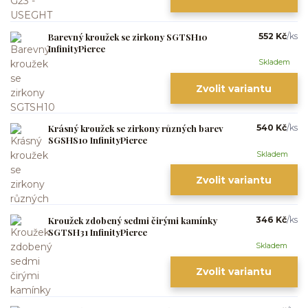
Barevný kroužek se zirkony SGTSH10
552 Kč
/
ks
InfinityPierce
Skladem
Zvolit variantu
Krásný kroužek se zirkony různých barev
540 Kč
/
ks
SGSHS10 InfinityPierce
Skladem
Zvolit variantu
Kroužek zdobený sedmi čirými kamínky
346 Kč
/
ks
SGTSH31 InfinityPierce
Skladem
Zvolit variantu