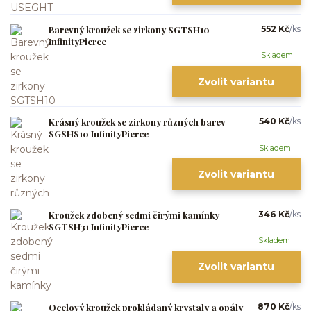
Barevný kroužek se zirkony SGTSH10
552 Kč
/
ks
InfinityPierce
Skladem
Zvolit variantu
Krásný kroužek se zirkony různých barev
540 Kč
/
ks
SGSHS10 InfinityPierce
Skladem
Zvolit variantu
Kroužek zdobený sedmi čirými kamínky
346 Kč
/
ks
SGTSH31 InfinityPierce
Skladem
Zvolit variantu
Ocelový kroužek prokládaný krystaly a opály
870 Kč
/
ks