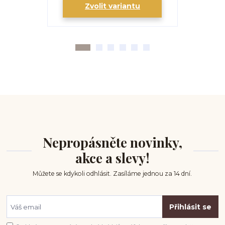
Zvolit variantu
Zv
Nepropásněte novinky,
akce a slevy!
Můžete se kdykoli odhlásit. Zasíláme jednou za 14 dní.
Přihlásit se