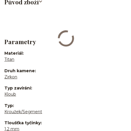
Původ zboží
Parametry
Materiál
Titan
Druh kamene
Zirkon
Typ zavírání
Kloub
Typ
Kroužek/Segment
Tloušťka tyčinky
1,2 mm