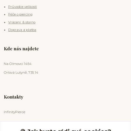
Průvodce velikostí
Péče o piercing
Vrácení & storno
Doprava a platba
Kde nás najdete
Na Olmovci 1454
Orlová Lutyně, 735 14
Kontakty
InfinityPierce
Markéta Badurová
+420 731 681 038