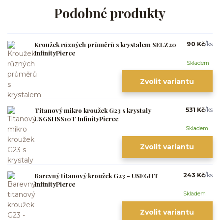
Podobné produkty
Kroužek různých průměrů s krystalem SELZ20
90 Kč
/
ks
InfinityPierce
Skladem
Zvolit variantu
Titanový mikro kroužek G23 s krystaly
531 Kč
/
ks
USGSHSS10T InfinityPierce
Skladem
Zvolit variantu
Barevný titanový kroužek G23 - USEGHT
243 Kč
/
ks
InfinityPierce
Skladem
Zvolit variantu