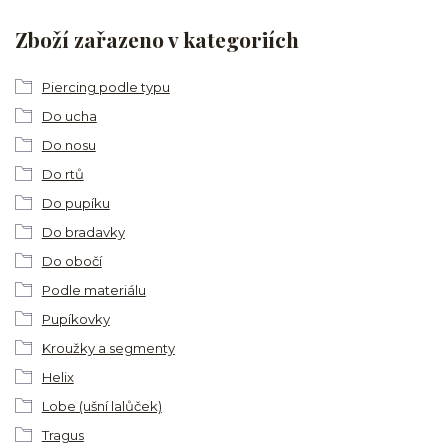
Zboží zařazeno v kategoriích
Piercing podle typu
Do ucha
Do nosu
Do rtů
Do pupíku
Do bradavky
Do obočí
Podle materiálu
Pupíkovky
Kroužky a segmenty
Helix
Lobe (ušní lalůček)
Tragus