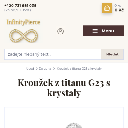
+420 731 681 038
0
ks
0 Kč
(Po-Ne, 9-18 hod.)
Menu
Hledat
Úvod
Do ucha
Kroužek z titanu G23 s krystaly
Kroužek z titanu G23 s
krystaly