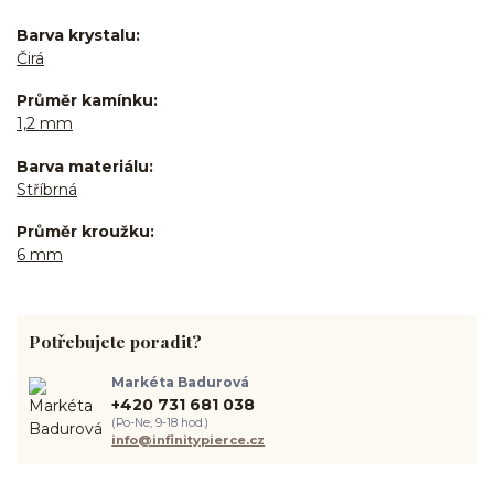
Barva krystalu
Čirá
Průměr kamínku
1,2 mm
Barva materiálu
Stříbrná
Průměr kroužku
6 mm
Potřebujete poradit?
Markéta Badurová
+420 731 681 038
(Po-Ne, 9-18 hod.)
info@infinitypierce.cz