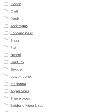
Conch
Daith
Rook
Anti tragus
Forward helix
Snug
Flat
Nostril
Septum
Bridge
Lower labret
Madonna
Angel bites
Snake bites
Spider of viper bites