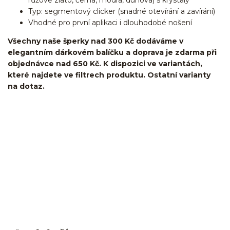
Typ: segmentový clicker (snadné otevírání a zavírání)
Vhodné pro první aplikaci i dlouhodobé nošení
Všechny naše šperky nad 300 Kč dodáváme v
elegantním dárkovém balíčku a doprava je zdarma při
objednávce nad 650 Kč. K dispozici ve variantách,
které najdete ve filtrech produktu. Ostatní varianty
na dotaz.
kroužek/segment/ring/segmentový kroužek/clicker/Do
ucha/pupíkovka//pupek/pupík/helix/lobe/ušní
lalůček/tragus/conch/daith/rook/anti tragus/forward
helix/snug/flat/Do nosu/nostril/septum/bridge/do rtů/lower
labret/madonna/angel bites/snake bites/spides of viper
bites/medusa/do pupíku/do pupku/do bradavky/bradavka/do
obočí/titan/G23