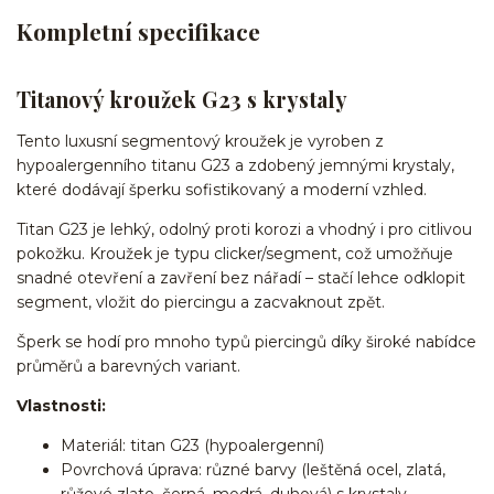
Kompletní specifikace
Titanový kroužek G23 s krystaly
Tento luxusní segmentový kroužek je vyroben z
hypoalergenního titanu G23 a zdobený jemnými krystaly,
které dodávají šperku sofistikovaný a moderní vzhled.
Titan G23 je lehký, odolný proti korozi a vhodný i pro citlivou
pokožku. Kroužek je typu clicker/segment, což umožňuje
snadné otevření a zavření bez nářadí – stačí lehce odklopit
segment, vložit do piercingu a zacvaknout zpět.
Šperk se hodí pro mnoho typů piercingů díky široké nabídce
průměrů a barevných variant.
Vlastnosti:
Materiál: titan G23 (hypoalergenní)
Povrchová úprava: různé barvy (leštěná ocel, zlatá,
růžové zlato, černá, modrá, duhová) s krystaly