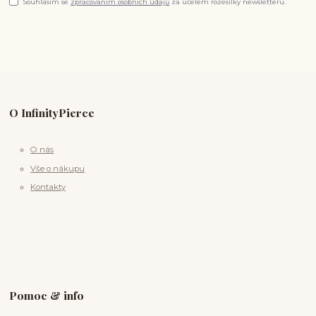
Souhlasím se
zpracováním osobních údajů
za účelem rozesílky newsletteru.
O InfinityPierce
O nás
Vše o nákupu
Kontakty
Pomoc & info