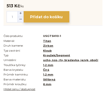
513 Kč
/
ks
Přidat do košíku
Číslo produktu:
USGTSH10-1
Materiál:
Titan
Druh kamene:
Zirkon
Typ zavírání:
Kloub
Typ:
Kroužek/Segment
Umístění:
ucho, nos, rty, bradavka, jazyk, obočí
Tloušťka tyčinky:
1,2 mm
Barva krystalu:
Čirá
Průměr kamínku:
1,2 mm
Barva materiálu:
Stříbrná
Průměr kroužku:
6 mm
Hlídat cenu / dostupnost