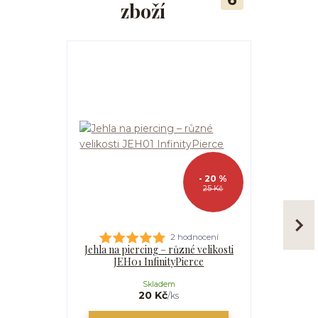
zboží
- 20 %
25 Kč
2 hodnocení
Jehla na piercing – různé velikosti
Kanyla
JEH01 InfinityPierce
I
Skladem
20 Kč
/
ks