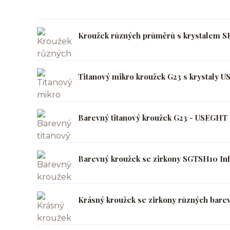
Kroužek různých průměrů s krystalem SE
Titanový mikro kroužek G23 s krystaly U
Barevný titanový kroužek G23 - USEGHT I
Barevný kroužek se zirkony SGTSH10 Inf
Krásný kroužek se zirkony různých bare