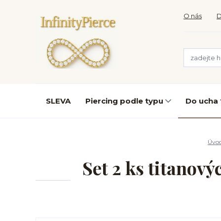
O nás
D
SLEVA
Piercing podle typu
Do ucha
Úvo
Set 2 ks titanov