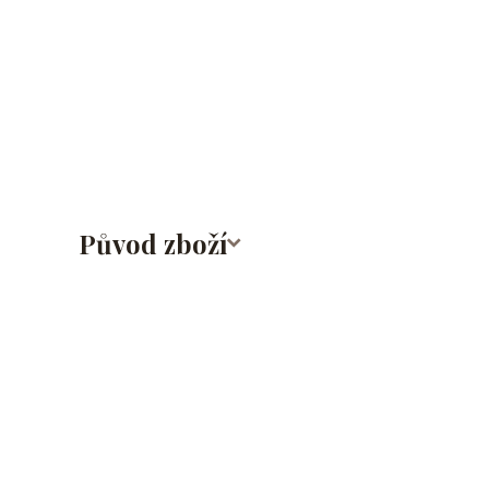
kroužek/segment/ring/segmentový kroužek/clicker/D
lalůček/tragus/conch/daith/rook/anti tragus/forwar
rtů/lower labret/madonna/angel bites/snake bites/
bradavky/bradavka/do obočí/titan/G23
Původ zboží