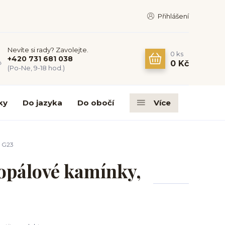
Přihlášení
Nevíte si rady? Zavolejte.
0
ks
+420 731 681 038
0 Kč
(Po-Ne, 9-18 hod.)
ky
Do jazyka
Do obočí
Více
, G23
 opálové kamínky,