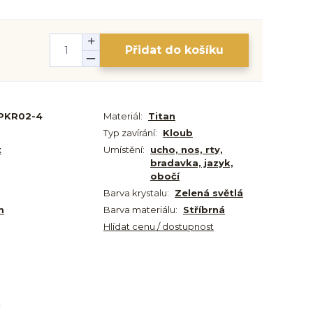
Přidat do košíku
PKR02-4
Materiál:
Titan
Typ zavírání:
Kloub
t
Umístění:
ucho, nos, rty,
bradavka, jazyk,
obočí
Barva krystalu:
Zelená světlá
m
Barva materiálu:
Stříbrná
Hlídat cenu / dostupnost