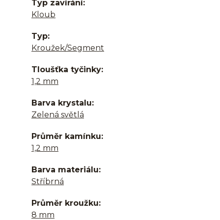
Typ zavírání
Kloub
Typ
Kroužek/Segment
Tloušťka tyčinky
1,2 mm
Barva krystalu
Zelená světlá
Průměr kamínku
1,2 mm
Barva materiálu
Stříbrná
Průměr kroužku
8 mm