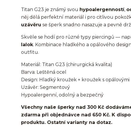
Titan G23 je známý svou
hypoalergenností
,
o
něj dělá perfektní materiál i pro citlivou pokož
uzávěru
se šperk snadno nasazuje a pevně drží
Skvěle se hodí pro různé typy piercingů — nap
lalok
. Kombinace hladkého a opálového desig
outfitu.
Materiál: Titan G23 (chirurgická kvalita)
Barva: Leštěná ocel
Design: Hladký kroužek + kroužek s opálovým
Uzávěr: Segmentový
Hypoalergenní, odolný a bezpečný
Všechny naše šperky nad 300 Kč dodáváme
zdarma při objednávce nad 650 Kč. K dispozi
produktu. Ostatní varianty na dotaz.