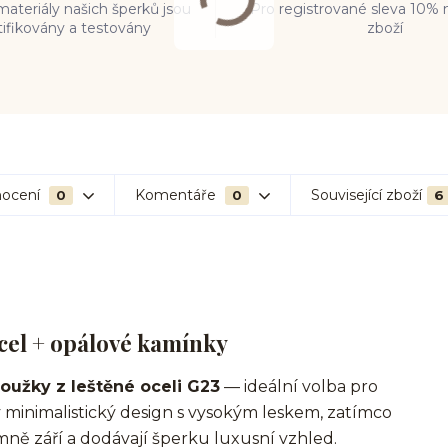
ateriály našich šperků jsou
Pro registrované sleva 10% 
tifikovány a testovány
zboží
ocení
Komentáře
Související zboží
0
0
6
ocel + opálové kamínky
roužky z leštěné oceli G23
— ideální volba pro
tý minimalistický design s vysokým leskem, zatímco
emně září a dodávají šperku luxusní vzhled.