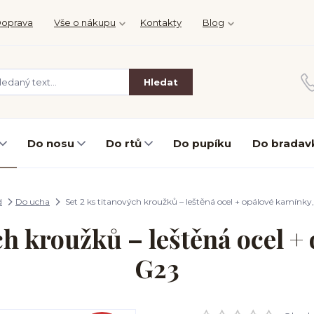
oprava
Vše o nákupu
Kontakty
Blog
Hledat
Do nosu
Do rtů
Do pupíku
Do bradav
d
Do ucha
Set 2 ks titanových kroužků – leštěná ocel + opálové kamínky
ých kroužků – leštěná ocel +
G23