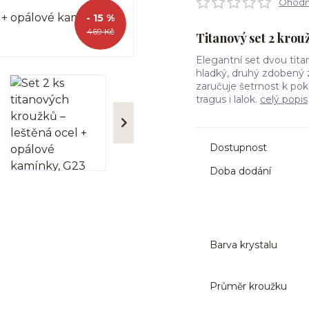
Ohodno
- 15 %
469 Kč
Titanový set 2 kro
Elegantní set dvou tita
hladký, druhý zdobený 
zaručuje šetrnost k pok
tragus i lalok.
celý popis
Dostupnost
Doba dodání
Barva krystalu
Průměr kroužku