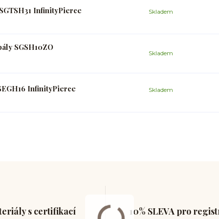
SGTSH31 InfinityPierce
Skladem
opály SGSH10ZO
Skladem
SEGH16 InfinityPierce
Skladem
eriály s certifikací
10% SLEVA pro regis