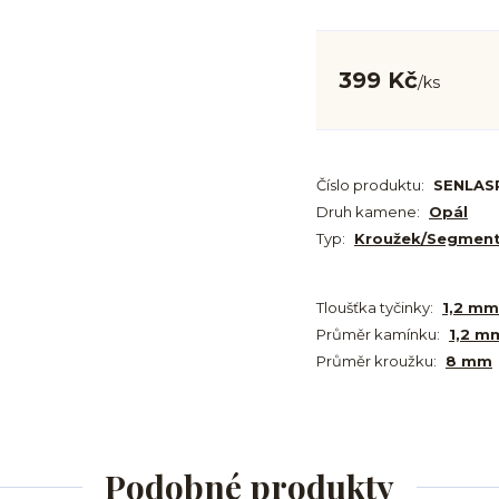
399 Kč
/
ks
Číslo produktu:
SENLAS
Druh kamene:
Opál
Typ:
Kroužek/Segmen
Tloušťka tyčinky:
1,2 mm
Průměr kamínku:
1,2 m
Průměr kroužku:
8 mm
Podobné produkty