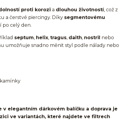
dolností proti korozi
a
dlouhou životností
, což z
ku a čerstvé piercingy. Díky
segmentovému
 po celý den.
říklad
septum
,
helix
,
tragus
,
daith
,
nostril
nebo
nu umožňuje snadno měnit styl podle nálady nebo
i kamínky
 v elegantním dárkovém balíčku a doprava je
ci ve variantách, které najdete ve filtrech