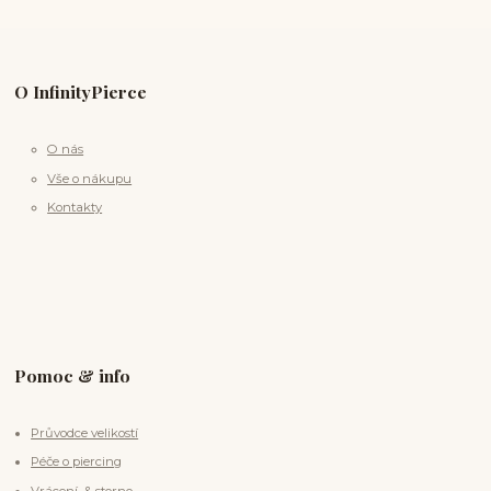
O InfinityPierce
O nás
Vše o nákupu
Kontakty
Pomoc & info
Průvodce velikostí
Péče o piercing
Vrácení & storno