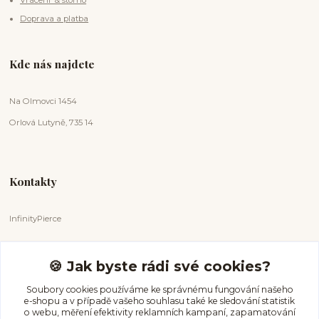
Doprava a platba
Kde nás najdete
Na Olmovci 1454
Orlová Lutyně, 735 14
Kontakty
InfinityPierce
Markéta Badurová
+420 731 681 038
🍪 Jak byste rádi své cookies?
(Po-Ne, 9-18 hod.)
Soubory cookies používáme ke správnému fungování našeho
e-shopu a v případě vašeho souhlasu také ke sledování statistik
info@infinitypierce.cz
o webu, měření efektivity reklamních kampaní, zapamatování