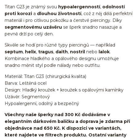
Titan G23 je známý svou
hypoalergenností
,
odolností
proti korozi
a
dlouhou životností
, což z něj dělá perfektní
materiál i pro citlivou pokožku a čerstvé piercingy. Díky
segmentovému uzávěru
se šperk snadno nasazuje a
pevně drží po celý den.
Skvěle se hodí pro různé typy piercingů — například
septum
,
helix
,
tragus
,
daith
,
nostril
nebo
lalok
.
Kombinace hladkého a opálového designu umožňuje
snadno měnit styl podle nálady nebo outfitu.
Materiál: Titan G23 (chirurgická kvalita)
Barva: Leštěná ocel
Design: Hladký kroužek + kroužek s opálovými kamínky
Uzávěr: Segmentový
Hypoalergenní, odolný a bezpečný
Všechny naše šperky nad 300 Kč dodáváme v
elegantním dárkovém balíčku a doprava je zdarma při
objednávce nad 650 Kč. K dispozici ve variantách,
které najdete ve filtrech produktu. Ostatní varianty