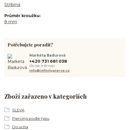
Stříbrná
Průměr kroužku
8 mm
Potřebujete poradit?
Markéta Badurová
+420 731 681 038
(Po-Ne, 9-18 hod.)
info@infinitypierce.cz
Zboží zařazeno v kategoriích
SLEVA
Piercing podle typu
Do ucha