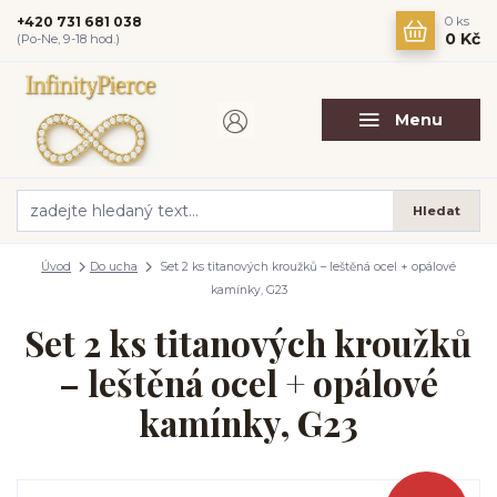
+420 731 681 038
0
ks
0 Kč
(Po-Ne, 9-18 hod.)
Menu
Hledat
Úvod
Do ucha
Set 2 ks titanových kroužků – leštěná ocel + opálové
kamínky, G23
Set 2 ks titanových kroužků
– leštěná ocel + opálové
kamínky, G23