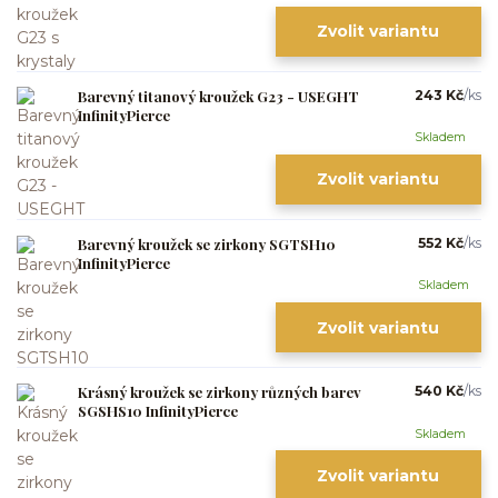
Zvolit variantu
Barevný titanový kroužek G23 - USEGHT
243 Kč
/
ks
InfinityPierce
Skladem
Zvolit variantu
Barevný kroužek se zirkony SGTSH10
552 Kč
/
ks
InfinityPierce
Skladem
Zvolit variantu
Krásný kroužek se zirkony různých barev
540 Kč
/
ks
SGSHS10 InfinityPierce
Skladem
Zvolit variantu