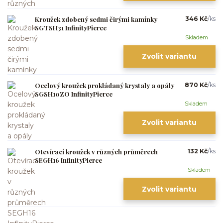
Kroužek zdobený sedmi čirými kamínky
346 Kč
/
ks
SGTSH31 InfinityPierce
Skladem
Zvolit variantu
Ocelový kroužek prokládaný krystaly a opály
870 Kč
/
ks
SGSH10ZO InfinityPierce
Skladem
Zvolit variantu
Otevírací kroužek v různých průměrech
132 Kč
/
ks
SEGH16 InfinityPierce
Skladem
Zvolit variantu