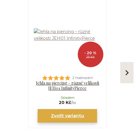
- 20 %
25 Kč
2 hodnocení
Jehla na piercing – různé velikosti
Kanyla
JEH01 InfinityPierce
I
Skladem
20 Kč
/
ks
Zvolit variantu
Zv