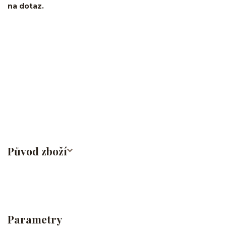
na dotaz.
kroužek/segment/ring/segmentový kroužek/clicker/Do
ucha/pupíkovka//pupek/pupík/helix/lobe/ušní
lalůček/tragus/conch/daith/rook/anti tragus/forward
helix/snug/flat/Do nosu/nostril/septum/bridge/do rtů/lower
labret/madonna/angel bites/snake bites/spides of viper
bites/medusa/do pupíku/do pupku/do bradavky/bradavka/do
obočí/titan/G23
Původ zboží
Parametry