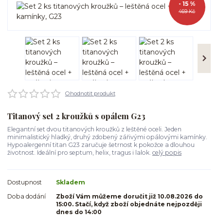
- 15 %
469 Kč
Ohodnotit produkt
Titanový set 2 kroužků s opálem G23
Elegantní set dvou titanových kroužků z leštěné oceli. Jeden
minimalistický hladký, druhý zdobený zářivými opálovými kamínky.
Hypoalergenní titan G23 zaručuje šetrnost k pokožce a dlouhou
životnost. Ideální pro septum, helix, tragus i lalok.
celý popis
Dostupnost
Skladem
Doba dodání
Zboží Vám můžeme doručit již 10.08.2026 do
15:00. Stačí, když zboží objednáte nejpozději
dnes do 14:00