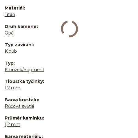
Materiál
Titan
Druh kamene
Opál
Typ zavírání
Kloub
Typ
Kroužek/Segment
Tloušťka tyčinky
1,2 mm
Barva krystalu
Růžová světlá
Průměr kamínku
1,2 mm
Barva materiálu