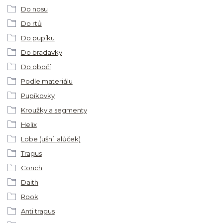
Do nosu
Do rtů
Do pupíku
Do bradavky
Do obočí
Podle materiálu
Pupíkovky
Kroužky a segmenty
Helix
Lobe (ušní lalůček)
Tragus
Conch
Daith
Rook
Anti tragus