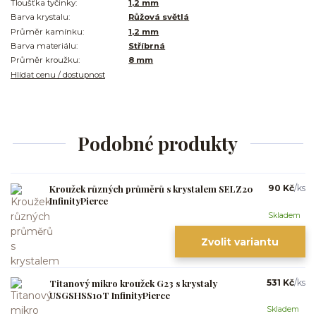
Tloušťka tyčinky:
1,2 mm
Barva krystalu:
Růžová světlá
Průměr kamínku:
1,2 mm
Barva materiálu:
Stříbrná
Průměr kroužku:
8 mm
Hlídat cenu / dostupnost
Podobné produkty
Kroužek různých průměrů s krystalem SELZ20
90 Kč
/
ks
InfinityPierce
Skladem
Zvolit variantu
Titanový mikro kroužek G23 s krystaly
531 Kč
/
ks
USGSHSS10T InfinityPierce
Skladem