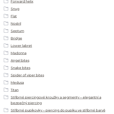
Forward helix
Snug
Flat
Nostril
Septum
Bridge
Lower labret
Madonna
Angel bites
Snake bites
Spider of viper bites
Medusa
Titan
Stříbrné piercingové kroužky a segmenty – elegantní a
bezpečný piercing
Stříbrné pupíkovky – piercing do pupíku ve stříbrné barvě