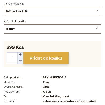
Barva krystalu
Průměr kroužku
399 Kč
/
ks
Přidat do košíku
Číslo produktu:
SENLASPKR02-2
Materiál:
Titan
Druh kamene:
Opál
Typ zavírání:
Kloub
Typ:
Kroužek/Segment
Umístění:
ucho, nos, rty, bradavka, jazyk, obočí