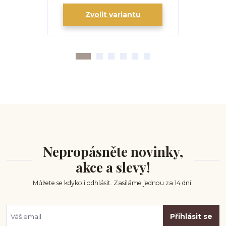
Zvolit variantu
Zv
Nepropásněte novinky,
akce a slevy!
Můžete se kdykoli odhlásit. Zasíláme jednou za 14 dní.
Přihlásit se