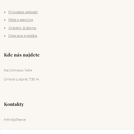
Průvodce velikostí
Péče o piercing
Vrácení & storno
Doprava a platba
Kde nás najdete
Na Olmovci 1454
Orlová Lutyně, 735 14
Kontakty
InfinityPierce
Markéta Badurová