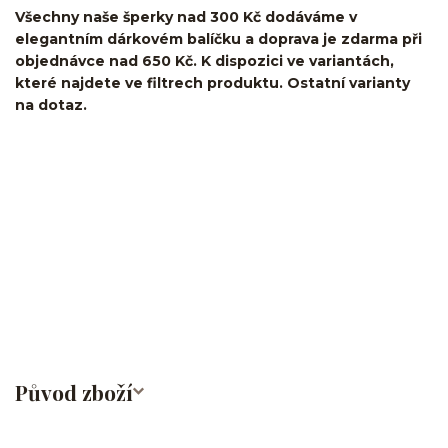
Všechny naše šperky nad 300 Kč dodáváme v
elegantním dárkovém balíčku a doprava je zdarma při
objednávce nad 650 Kč. K dispozici ve variantách,
které najdete ve filtrech produktu. Ostatní varianty
na dotaz.
kroužek/segment/ring/segmentový kroužek/clicker/Do
ucha/pupíkovka//pupek/pupík/helix/lobe/ušní
lalůček/tragus/conch/daith/rook/anti tragus/forward
helix/snug/flat/Do nosu/nostril/septum/bridge/do rtů/lower
labret/madonna/angel bites/snake bites/spides of viper
bites/medusa/do pupíku/do pupku/do bradavky/bradavka/do
obočí/titan/G23
Původ zboží