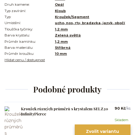
Druh kamene:
Opál
Typ zavírání:
Kloub
Typ:
Kroužek/Segment
Umístění:
ucho, nos, rty, bradavka, jazyk, obočí
Tloušťka tyčinky:
1,2 mm
Barva krystalu:
Zelená světlá
Průměr kamínku:
1,2 mm
Barva materiálu:
Stříbrná
Průměr kroužku:
10 mm
Hlídat cenu / dostupnost
Podobné produkty
Kroužek různých průměrů s krystalem SELZ20
90 Kč
/
ks
InfinityPierce
Skladem
Zvolit variantu