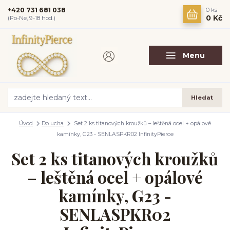
+420 731 681 038
0
ks
0 Kč
(Po-Ne, 9-18 hod.)
Menu
Hledat
Úvod
Do ucha
Set 2 ks titanových kroužků – leštěná ocel + opálové
kamínky, G23 - SENLASPKR02 InfinityPierce
Set 2 ks titanových kroužků
– leštěná ocel + opálové
kamínky, G23 -
SENLASPKR02