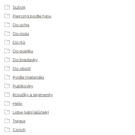
SLEVA
Piercing podle typu
Do ucha
Do nosu
Do rtů
Do pupíku
Do bradavky
Do obočí
Podle materiálu
Pupíkovky
Kroužky a segmenty
Helix
Lobe (ušní lalůček)
Tragus
Conch