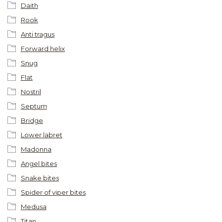
Daith
Rook
Anti tragus
Forward helix
Snug
Flat
Nostril
Septum
Bridge
Lower labret
Madonna
Angel bites
Snake bites
Spider of viper bites
Medusa
Titan