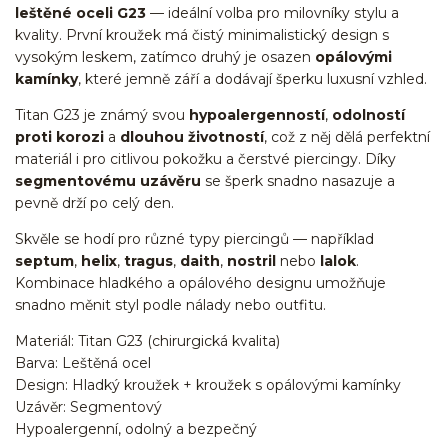
leštěné oceli G23
— ideální volba pro milovníky stylu a
kvality. První kroužek má čistý minimalistický design s
vysokým leskem, zatímco druhý je osazen
opálovými
kamínky
, které jemně září a dodávají šperku luxusní vzhled.
Titan G23 je známý svou
hypoalergenností
,
odolností
proti korozi
a
dlouhou životností
, což z něj dělá perfektní
materiál i pro citlivou pokožku a čerstvé piercingy. Díky
segmentovému uzávěru
se šperk snadno nasazuje a
pevně drží po celý den.
Skvěle se hodí pro různé typy piercingů — například
septum
,
helix
,
tragus
,
daith
,
nostril
nebo
lalok
.
Kombinace hladkého a opálového designu umožňuje
snadno měnit styl podle nálady nebo outfitu.
Materiál: Titan G23 (chirurgická kvalita)
Barva: Leštěná ocel
Design: Hladký kroužek + kroužek s opálovými kamínky
Uzávěr: Segmentový
Hypoalergenní, odolný a bezpečný