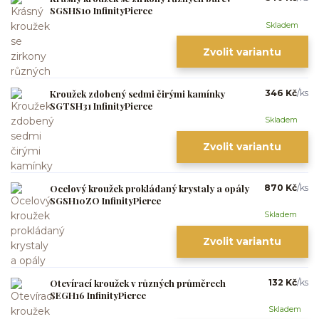
SGSHS10 InfinityPierce
Skladem
Zvolit variantu
Kroužek zdobený sedmi čirými kamínky
346 Kč
/
ks
SGTSH31 InfinityPierce
Skladem
Zvolit variantu
Ocelový kroužek prokládaný krystaly a opály
870 Kč
/
ks
SGSH10ZO InfinityPierce
Skladem
Zvolit variantu
Otevírací kroužek v různých průměrech
132 Kč
/
ks
SEGH16 InfinityPierce
Skladem