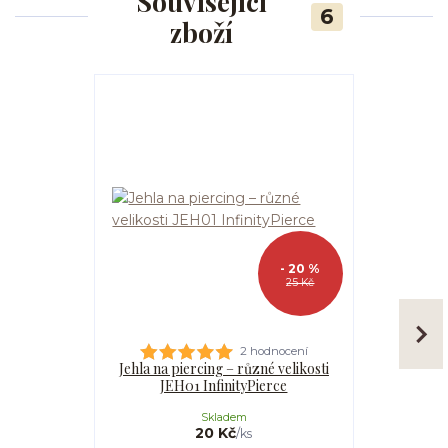
Související
6
zboží
- 20 %
25 Kč
2 hodnocení
Jehla na piercing – různé velikosti
Kanyla
JEH01 InfinityPierce
I
Skladem
20 Kč
/
ks