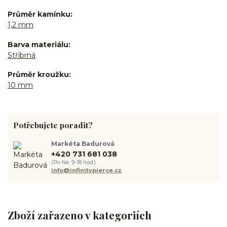
Průměr kamínku
1,2 mm
Barva materiálu
Stříbrná
Průměr kroužku
10 mm
Potřebujete poradit?
Markéta Badurová
+420 731 681 038
(Po-Ne, 9-18 hod.)
info@infinitypierce.cz
Zboží zařazeno v kategoriích