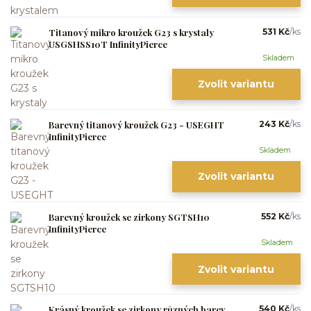
Titanový mikro kroužek G23 s krystaly
531 Kč
/
ks
USGSHSS10T InfinityPierce
Skladem
Zvolit variantu
Barevný titanový kroužek G23 - USEGHT
243 Kč
/
ks
InfinityPierce
Skladem
Zvolit variantu
Barevný kroužek se zirkony SGTSH10
552 Kč
/
ks
InfinityPierce
Skladem
Zvolit variantu
Krásný kroužek se zirkony různých barev
540 Kč
/
ks