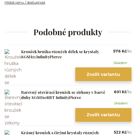
Hlídat cenu / dostupnost
Podobné produkty
Kroužek hruška různých délek se krystaly
576 Kč
/
ks
SGSH15 InfinityPierce
Skladem
Zvolit variantu
Barevný otevírací kroužek se zirkony v barvě
601 Kč
/
ks
duhy SGSH10RBT InfinityPierce
Skladem
Zvolit variantu
Krásný kroužek s čirými krystaly různých
522 Kč
/
ks