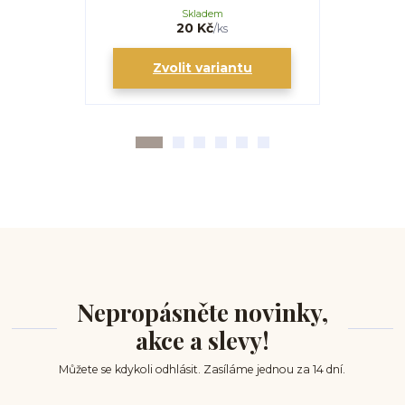
Skladem
20 Kč
/
ks
Zvolit variantu
Zv
Nepropásněte novinky,
akce a slevy!
Můžete se kdykoli odhlásit. Zasíláme jednou za 14 dní.