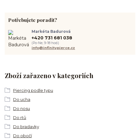
Potřebujete poradit?
Markéta Badurová
+420 731 681 038
(Po-Ne, 9-18 hod.)
info@infinitypierce.cz
Zboží zařazeno v kategoriích
Piercing podle typu
Do ucha
Do nosu
Do rtů
Do bradavky
Do obočí