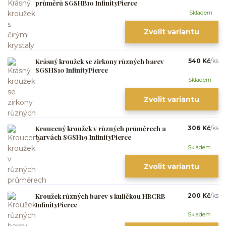
průměrů SGSHB10 InfinityPierce
Skladem
Zvolit variantu
Krásný kroužek se zirkony různých barev
540 Kč
/
ks
SGSHS10 InfinityPierce
Skladem
Zvolit variantu
Kroucený kroužek v různých průměrech a
306 Kč
/
ks
barvách SGSH19 InfinityPierce
Skladem
Zvolit variantu
Kroužek různých barev s kuličkou HBCRB
200 Kč
/
ks
InfinityPierce
Skladem