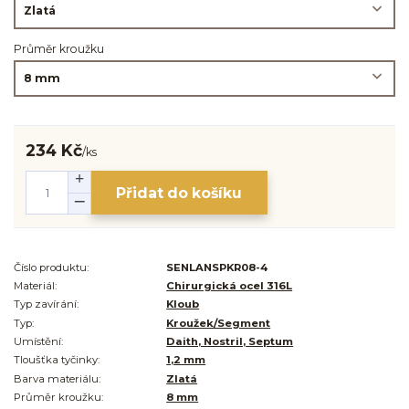
Průměr kroužku
234 Kč
/
ks
Přidat do košíku
Číslo produktu:
SENLANSPKR08-4
Materiál:
Chirurgická ocel 316L
Typ zavírání:
Kloub
Typ:
Kroužek/Segment
Umístění:
Daith, Nostril, Septum
Tloušťka tyčinky:
1,2 mm
Barva materiálu:
Zlatá
Průměr kroužku:
8 mm