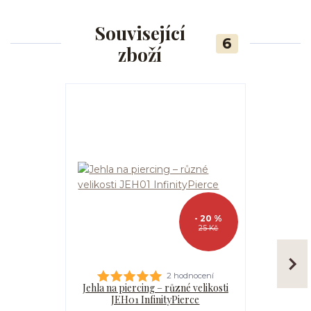
Související
6
zboží
- 20 %
25 Kč
2 hodnocení
Jehla na piercing – různé velikosti
Kanyla
JEH01 InfinityPierce
I