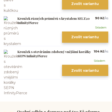
Zvolit variantu
Kroužek různých průměrů s krystalem SELZ20
90 Kč
/
ks
InfinityPierce
Skladem
Zvolit variantu
Kroužek s otevíráním zdobený vnějšími korálky
104 Kč
/
ks
SEPN InfinityPierce
Skladem
Zvolit variantu
Osobní odběr a doprava nad 650 Kč zdarma