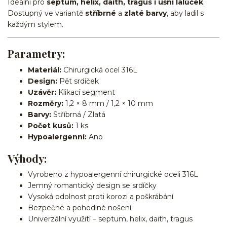
Ideální pro
septum, helix, daith, tragus i ušní lalůček
.
Dostupný ve variantě
stříbrné
a
zlaté barvy
, aby ladil s
každým stylem.
Parametry:
Materiál:
Chirurgická ocel 316L
Design:
Pět srdíček
Uzávěr:
Klikací segment
Rozměry:
1,2 × 8 mm / 1,2 × 10 mm
Barvy:
Stříbrná / Zlatá
Počet kusů:
1 ks
Hypoalergenní:
Ano
Výhody:
Vyrobeno z hypoalergenní chirurgické oceli 316L
Jemný romantický design se srdíčky
Vysoká odolnost proti korozi a poškrábání
Bezpečné a pohodlné nošení
Univerzální využití – septum, helix, daith, tragus