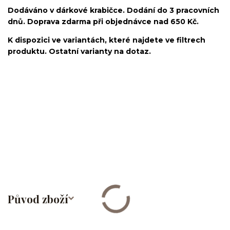
Dodáváno v dárkové krabičce. Dodání do 3 pracovních
dnů. Doprava zdarma při objednávce nad 650 Kč.
K dispozici ve variantách, které najdete ve filtrech
produktu. Ostatní varianty na dotaz.
kroužek/segment/ring/segmentový kroužek/clicker/Do
ucha/pupíkovka//pupek/pupík/helix/lobe/ušní
lalůček/tragus/conch/daith/rook/anti tragus/forward
helix/snug/flat/Do nosu/nostril/septum/bridge/do rtů/lower
labret/madonna/angel bites/snake bites/spides of viper
bites/medusa/do pupíku/do pupku/do bradavky/bradavka/do
obočí/chirurgická ocel/316L
Původ zboží