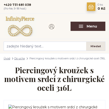
+420 731 681 038
0
ks
0 Kč
(Po-Ne, 9-18 hod.)
Menu
Hledat
Úvod
Do ucha
Piercingový kroužek s motivem srdcí z chirurgické oceli 316L
Piercingový kroužek s
motivem srdcí z chirurgické
oceli 316L