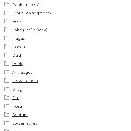
Podle materiálu
Kroužky a segmenty
Helix
Lobe (ušní lalůček)
Tragus
Conch
Daith
Rook
Anti tragus
Forward helix
Snug
Flat
Nostril
Septum
Lower labret