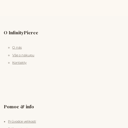
O InfinityPierce
O nás
Vše o nákupu
Kontakty
Pomoc & info
Průvodce velikostí