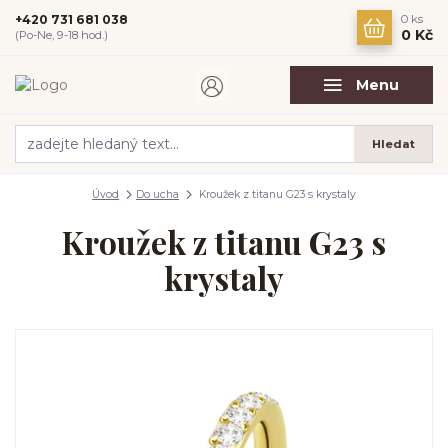
+420 731 681 038
0
ks
0 Kč
(Po-Ne, 9-18 hod.)
Menu
Hledat
Úvod
Do ucha
Kroužek z titanu G23 s krystaly
Kroužek z titanu G23 s
krystaly