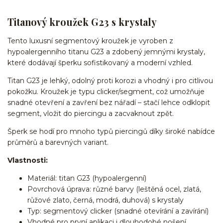
Titanový kroužek G23 s krystaly
Tento luxusní segmentový kroužek je vyroben z
hypoalergenního titanu G23 a zdobený jemnými krystaly,
které dodávají šperku sofistikovaný a moderní vzhled.
Titan G23 je lehký, odolný proti korozi a vhodný i pro citlivou
pokožku. Kroužek je typu clicker/segment, což umožňuje
snadné otevření a zavření bez nářadí – stačí lehce odklopit
segment, vložit do piercingu a zacvaknout zpět.
Šperk se hodí pro mnoho typů piercingů díky široké nabídce
průměrů a barevných variant.
Vlastnosti:
Materiál: titan G23 (hypoalergenní)
Povrchová úprava: různé barvy (leštěná ocel, zlatá,
růžové zlato, černá, modrá, duhová) s krystaly
Typ: segmentový clicker (snadné otevírání a zavírání)
Vhodné pro první aplikaci i dlouhodobé nošení