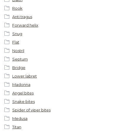
Rook
Anti tragus
Forward helix
Snug
Flat
Nostril
Septum
Bridge
Lower labret
Madonna
Angel bites
Snake bites
Spider of viper bites
Medusa
Titan