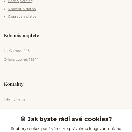
Péče o piercing
Vrácení & storno
Doprava a platba
Kde nás najdete
Na Olmovci 1454
Orlová Lutyně, 735 14
Kontakty
InfinityPierce
Markéta Badurová
+420 731 681 038
🍪 Jak byste rádi své cookies?
(Po-Ne, 9-18 hod.)
Soubory cookies používáme ke správnému fungování našeho