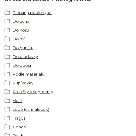
Piercing podle typu
Do ucha
Do nosu
Do rtů
Do pupíku
Do bradavky
Do obočí
Podle materiálu
Pupíkovky
Kroužky a segmenty
Helix
Lobe (ušní lalůček)
Tragus
Conch
Daith