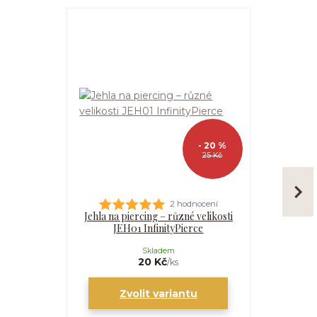
- 20 %
25 Kč
2 hodnocení
Jehla na piercing – různé velikosti
Kanyla
JEH01 InfinityPierce
I
Skladem
20 Kč
/
ks
Zvolit variantu
Zv