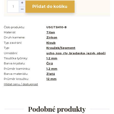
Přidat do košíku
Číslo produktu:
USGTSH10-8
Materiál:
Titan
Druh kamene:
Zirkon
Typ zavírání:
Kloub
Typ:
Kroužek/Segment
Umístění:
ucho, nos, rty, bradavka, jazyk, obočí
Tloušťka tyčinky:
1,2 mm
Barva krystalu:
Čirá
Průměr kamínku:
1,2 mm
Barva materiálu:
Zlatá
Průměr kroužku:
12 mm
Hlídat cenu / dostupnost
Podobné produkty