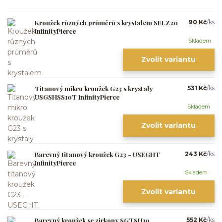
Kroužek různých průměrů s krystalem SELZ20
90 Kč
/
ks
InfinityPierce
Skladem
Zvolit variantu
Titanový mikro kroužek G23 s krystaly
531 Kč
/
ks
USGSHSS10T InfinityPierce
Skladem
Zvolit variantu
Barevný titanový kroužek G23 - USEGHT
243 Kč
/
ks
InfinityPierce
Skladem
Zvolit variantu
Barevný kroužek se zirkony SGTSH10
552 Kč
/
ks