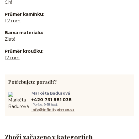
Čirá
Průměr kamínku
1,2 mm
Barva materiálu
Zlatá
Průměr kroužku
12 mm
Potřebujete poradit?
Markéta Badurová
+420 731 681 038
(Po-Ne, 9-18 hod.)
info@infinitypierce.cz
Zboží zařazeno v kategoriích