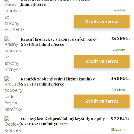
InfinityPierce
Skladem
Zvolit variantu
Krásný kroužek se zirkony různých barev
540 Kč
/
ks
SGSHS10 InfinityPierce
Skladem
Zvolit variantu
Kroužek zdobený sedmi čirými kamínky
346 Kč
/
ks
SGTSH31 InfinityPierce
Skladem
Zvolit variantu
Ocelový kroužek prokládaný krystaly a opály
870 Kč
/
ks
SGSH10ZO InfinityPierce
Skladem