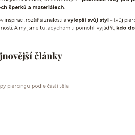
ech šperků a materiálech
.
 inspiraci, rozšiř si znalosti a
vylepši svůj styl
– tvůj pier
nosti. A my jsme tu, abychom ti pomohli vyjádřit,
kdo do
jnovější články