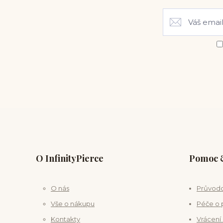
O InfinityPierce
Pomoc &
O nás
Průvodc
Vše o nákupu
Péče o 
Kontakty
Vrácení