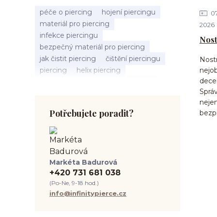
péče o piercing
hojení piercingu
0
materiál pro piercing
2026
infekce piercingu
Nost
bezpečný materiál pro piercing
jak čistit piercing
čištění piercingu
Nostr
piercing
helix piercing
nejob
decen
bolest piercingu
typy piercingů
Správ
jak změřit piercing
výběr piercingu
nejen
tragus piercing
nosní piercing
Potřebujete poradit?
bezp
septum piercing
módní piercing
intimní piercing
hygiena piercingu
tipy pro piercing
piercing pro začátečníky
Markéta Badurová
body piercing
ušní piercing
+420 731 681 038
piercing rady
nový piercing
(Po-Ne, 9-18 hod.)
piercing ucha
chirurgická ocel 316L
info@infinitypierce.cz
první piercing
spravná velikost piercingu