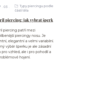
Typy piercingu podle
7
03
částí těla
ril piercing: jak vybrat šperk
il piercing patří mezi
líbenější piercingy nosu. Je
tní, elegantní a velmi variabilní.
ný výběr šperku je ale zásadní
 pro vzhled, ale i pro pohodlí a
roblémové hojení.