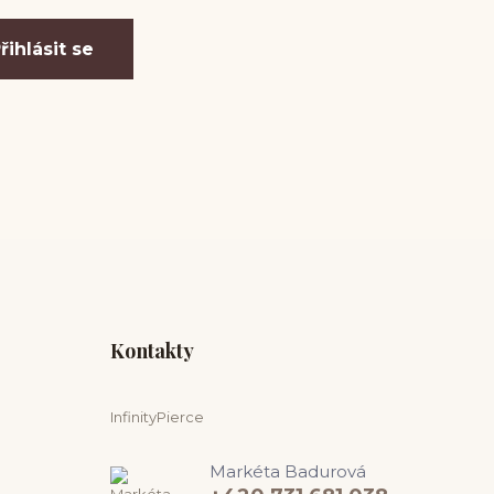
řihlásit se
Kontakty
InfinityPierce
Markéta Badurová