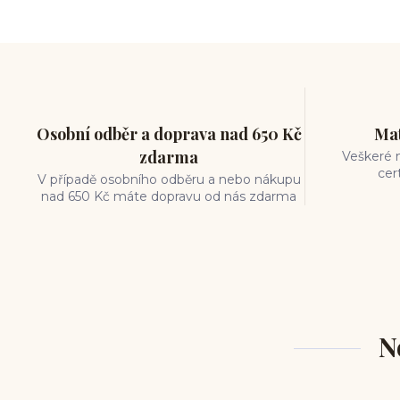
měření piercingu
šperky do nosu
jak pečovat o piercing
medusa piercing
solný roztok piercing
pupík
piercing tipy
body art
piercing nosu
chirurgická ocel piercing
Osobní odběr a doprava nad 650 Kč
Mat
hypoalergenní materiál
zdarma
Veškeré m
ocelové šperky
titan šperky
cer
V případě osobního odběru a nebo nákupu
luxusní piercing
velikost piercingu
nad 650 Kč máte dopravu od nás zdarma
piercing do ucha
conch piercing
hojení piercingu do ucha
forward helix
industrial piercing
N