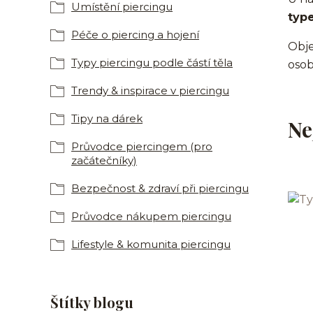
Umístění piercingu
typ
Péče o piercing a hojení
Objev
Typy piercingu podle částí těla
osob
Trendy & inspirace v piercingu
Tipy na dárek
Ne
Průvodce piercingem (pro
začátečníky)
Bezpečnost & zdraví při piercingu
Průvodce nákupem piercingu
Lifestyle & komunita piercingu
Štítky blogu