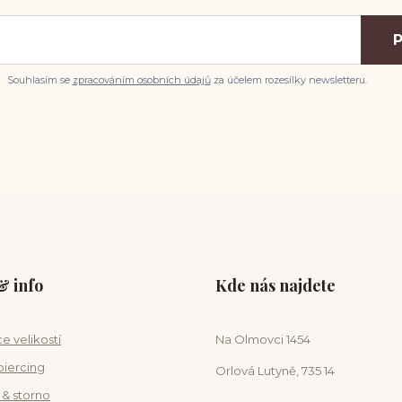
P
Souhlasím se
zpracováním osobních údajů
za účelem rozesílky newsletteru.
 info
Kde nás najdete
e velikostí
Na Olmovci 1454
piercing
Orlová Lutyně, 735 14
 & storno