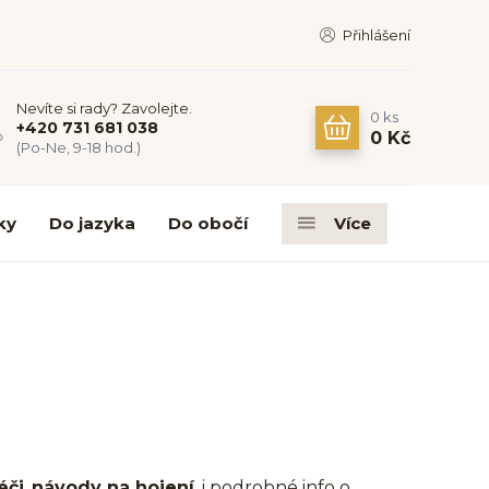
Přihlášení
Nevíte si rady? Zavolejte.
0
ks
+420 731 681 038
0 Kč
(Po-Ne, 9-18 hod.)
ky
Do jazyka
Do obočí
Více
éči
,
návody na hojení
, i podrobné info o