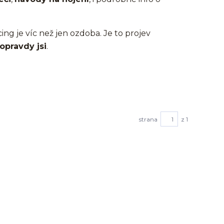
cing je víc než jen ozdoba. Je to projev
opravdy jsi
.
strana
z 1