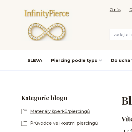
O nás
D
SLEVA
Piercing podle typu
Do ucha
B
Kategorie blogu
Materiály šperků/piercingů
Vít
Průvodce velikostmi piercingů
U ná