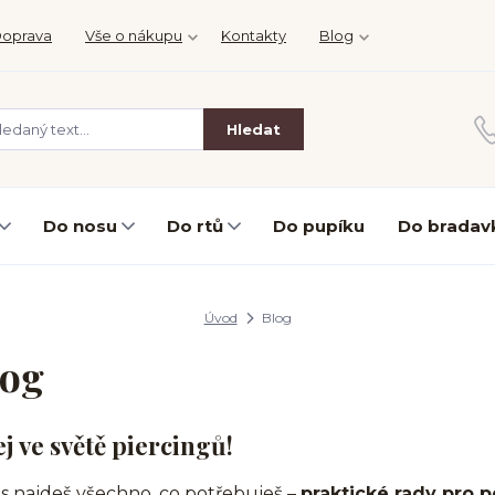
oprava
Vše o nákupu
Kontakty
Blog
Hledat
Do nosu
Do rtů
Do pupíku
Do bradav
Úvod
Blog
log
ej ve světě piercingů!
s najdeš všechno, co potřebuješ –
praktické rady pro p