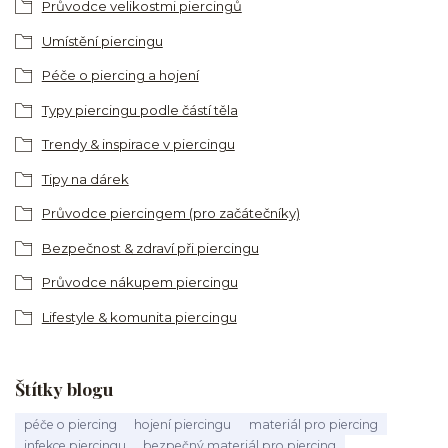
Průvodce velikostmi piercingů
Umístění piercingu
Péče o piercing a hojení
Typy piercingu podle částí těla
Trendy & inspirace v piercingu
Tipy na dárek
Průvodce piercingem (pro začátečníky)
Bezpečnost & zdraví při piercingu
Průvodce nákupem piercingu
Lifestyle & komunita piercingu
Štítky blogu
péče o piercing
hojení piercingu
materiál pro piercing
infekce piercingu
bezpečný materiál pro piercing