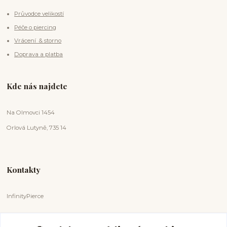
Průvodce velikostí
Péče o piercing
Vrácení & storno
Doprava a platba
Kde nás najdete
Na Olmovci 1454
Orlová Lutyně, 735 14
Kontakty
InfinityPierce
Markéta Badurová