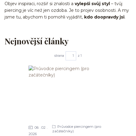
Objev inspiraci, rozšiř si znalosti a
vylepši svůj styl
– tvůj
piercing je víc než jen ozdoba. Je to projev osobnosti. A my
jsme tu, abychom ti pomohli vyjádřit,
kdo doopravdy jsi
.
Nejnovější články
strana
z 1
Průvodce piercingem (pro
06
02
začátečníky)
2026