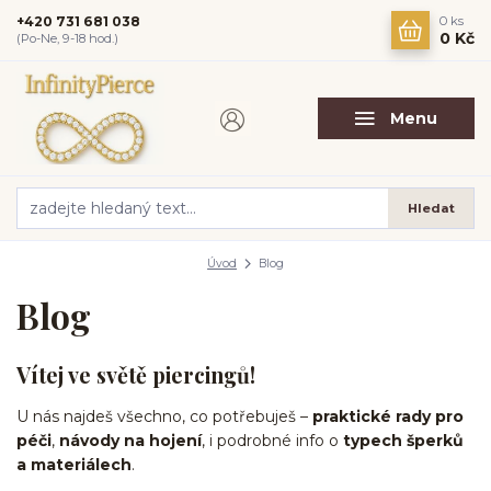
+420 731 681 038
0
ks
0 Kč
(Po-Ne, 9-18 hod.)
Menu
Hledat
Úvod
Blog
Blog
Vítej ve světě piercingů!
U nás najdeš všechno, co potřebuješ –
praktické rady pro
péči
,
návody na hojení
, i podrobné info o
typech šperků
a materiálech
.