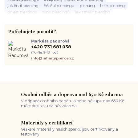
jak čistit piercing
čištění piercingu
piercing
helix piercing
bolest piercingu
typy piercingů
jak změřit piercing
výběr piercingu
tragus piercing
nosní piercing
septum piercing
módní piercing
intimní piercing
Potřebujete poradit?
hygiena piercingu
tipy pro piercing
piercing pro začátečníky
body piercing
ušní piercing
piercing rady
nový piercing
Markéta Badurová
piercing ucha
chirurgická ocel 316L
první piercing
+420 731 681 038
spravná velikost piercingu
měření piercingu
šperky do nosu
(Po-Ne, 9-18 hod.)
jak pečovat o piercing
medusa piercing
solný roztok piercing
info@infinitypierce.cz
pupík
piercing tipy
body art
piercing nosu
chirurgická ocel piercing
hypoalergenní materiál
ocelové šperky
titan šperky
luxusní piercing
velikost piercingu
piercing do ucha
conch piercing
hojení piercingu do ucha
forward helix
industrial piercing
Osobní odběr a doprava nad 650 Kč zdarma
V případě osobního odběru a nebo nákupu nad 650 Kč
máte dopravu od nás zdarma
Materiály s certifikací
Veškeré materiály našich šperků jsou certifikovány a
testovány