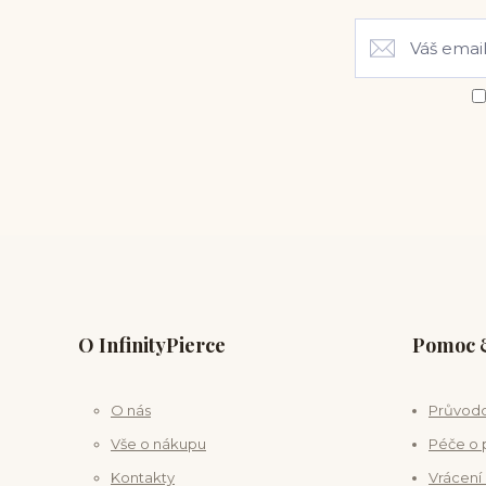
O InfinityPierce
Pomoc &
O nás
Průvodc
Vše o nákupu
Péče o 
Kontakty
Vrácení