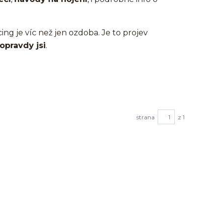
cing je víc než jen ozdoba. Je to projev
opravdy jsi
.
strana
z 1