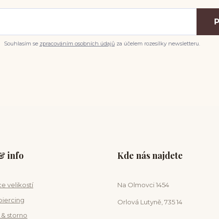
P
Souhlasím se
zpracováním osobních údajů
za účelem rozesílky newsletteru.
 info
Kde nás najdete
e velikostí
Na Olmovci 1454
piercing
Orlová Lutyně, 735 14
 & storno