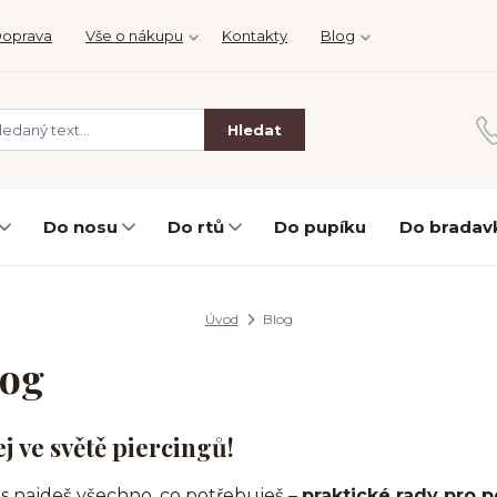
oprava
Vše o nákupu
Kontakty
Blog
Hledat
Do nosu
Do rtů
Do pupíku
Do bradav
Úvod
Blog
log
ej ve světě piercingů!
s najdeš všechno, co potřebuješ –
praktické rady pro p