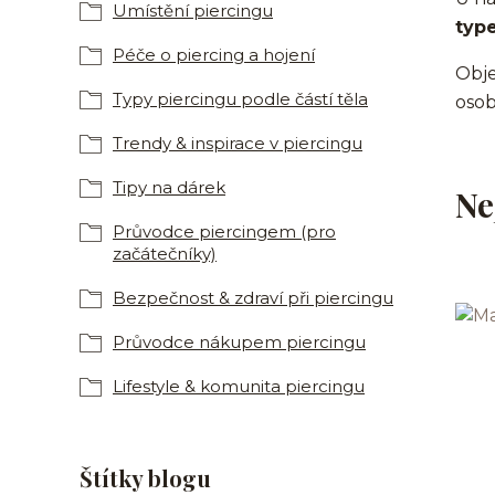
Umístění piercingu
typ
Péče o piercing a hojení
Objev
Typy piercingu podle částí těla
osob
Trendy & inspirace v piercingu
Tipy na dárek
Ne
Průvodce piercingem (pro
začátečníky)
Bezpečnost & zdraví při piercingu
Průvodce nákupem piercingu
Lifestyle & komunita piercingu
Štítky blogu