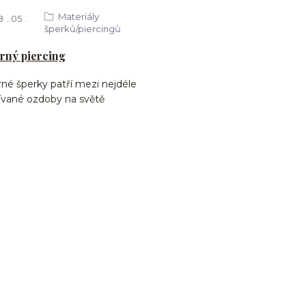
Materiály
8
05
šperků/piercingů
brný piercing
rné šperky patří mezi nejdéle
ívané ozdoby na světě