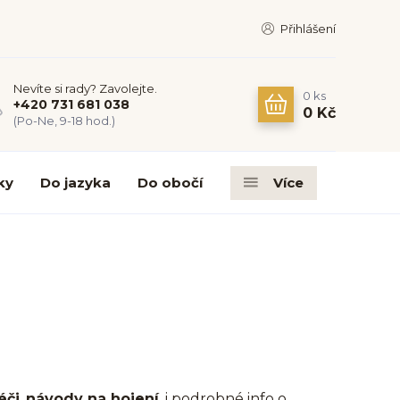
Přihlášení
Nevíte si rady? Zavolejte.
0
ks
+420 731 681 038
0 Kč
(Po-Ne, 9-18 hod.)
ky
Do jazyka
Do obočí
Více
éči
,
návody na hojení
, i podrobné info o