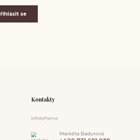
řihlásit se
Kontakty
InfinityPierce
Markéta Badurová