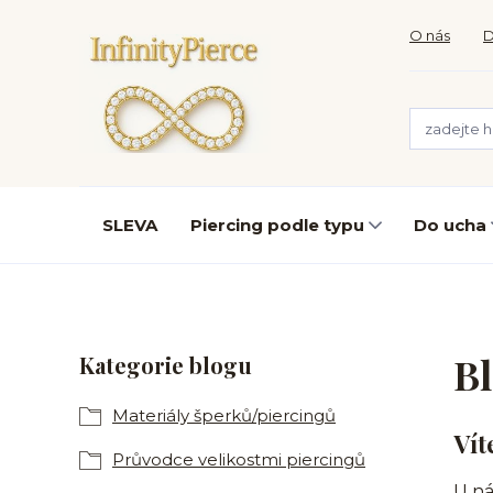
O nás
D
SLEVA
Piercing podle typu
Do ucha
B
Kategorie blogu
Materiály šperků/piercingů
Vít
Průvodce velikostmi piercingů
U ná