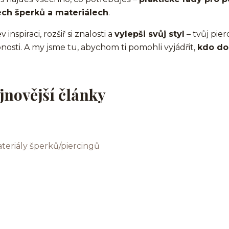
ech šperků a materiálech
.
 inspiraci, rozšiř si znalosti a
vylepši svůj styl
– tvůj pier
nosti. A my jsme tu, abychom ti pomohli vyjádřit,
kdo do
jnovější články