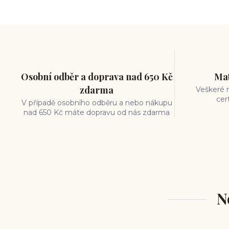
měření piercingu
šperky do nosu
jak pečovat o piercing
medusa piercing
solný roztok piercing
pupík
piercing tipy
body art
piercing nosu
chirurgická ocel piercing
Osobní odběr a doprava nad 650 Kč
Mat
hypoalergenní materiál
zdarma
Veškeré m
ocelové šperky
titan šperky
cer
V případě osobního odběru a nebo nákupu
luxusní piercing
velikost piercingu
nad 650 Kč máte dopravu od nás zdarma
piercing do ucha
conch piercing
hojení piercingu do ucha
forward helix
industrial piercing
N