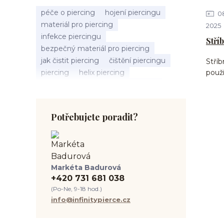
péče o piercing
hojení piercingu
0
materiál pro piercing
2025
infekce piercingu
Stří
bezpečný materiál pro piercing
jak čistit piercing
čištění piercingu
Stříb
piercing
helix piercing
použ
bolest piercingu
typy piercingů
jak změřit piercing
výběr piercingu
tragus piercing
nosní piercing
Potřebujete poradit?
septum piercing
módní piercing
intimní piercing
hygiena piercingu
tipy pro piercing
piercing pro začátečníky
Markéta Badurová
body piercing
ušní piercing
+420 731 681 038
piercing rady
nový piercing
(Po-Ne, 9-18 hod.)
piercing ucha
chirurgická ocel 316L
info@infinitypierce.cz
první piercing
spravná velikost piercingu