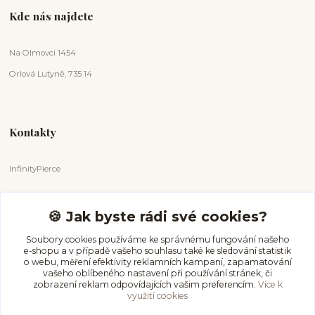
Kde nás najdete
Na Olmovci 1454
Orlová Lutyně, 735 14
Kontakty
InfinityPierce
Markéta Badurová
+420 731 681 038
🍪 Jak byste rádi své cookies?
(Po-Ne, 9-18 hod.)
Soubory cookies používáme ke správnému fungování našeho
e-shopu a v případě vašeho souhlasu také ke sledování statistik
info@infinitypierce.cz
o webu, měření efektivity reklamních kampaní, zapamatování
vašeho oblíbeného nastavení při používání stránek, či
zobrazení reklam odpovídajících vašim preferencím.
Více k
využití cookies