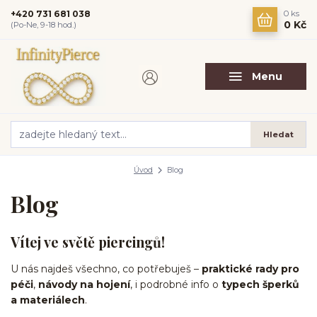
+420 731 681 038
0
ks
0 Kč
(Po-Ne, 9-18 hod.)
Menu
Hledat
Úvod
Blog
Blog
Vítej ve světě piercingů!
U nás najdeš všechno, co potřebuješ –
praktické rady pro
péči
,
návody na hojení
, i podrobné info o
typech šperků
a materiálech
.