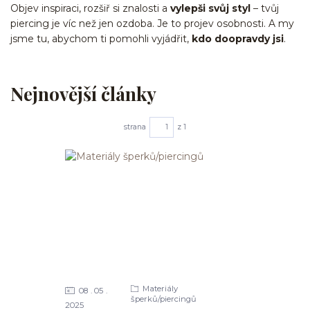
Objev inspiraci, rozšiř si znalosti a
vylepši svůj styl
– tvůj
piercing je víc než jen ozdoba. Je to projev osobnosti. A my
jsme tu, abychom ti pomohli vyjádřit,
kdo doopravdy jsi
.
Nejnovější články
strana
z 1
Materiály
08
05
šperků/piercingů
2025