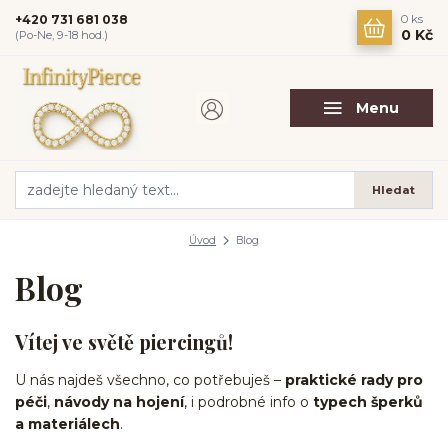
+420 731 681 038
0
ks
0 Kč
(Po-Ne, 9-18 hod.)
Menu
Hledat
Úvod
Blog
Blog
Vítej ve světě piercingů!
U nás najdeš všechno, co potřebuješ –
praktické rady pro
péči
,
návody na hojení
, i podrobné info o
typech šperků
a materiálech
.