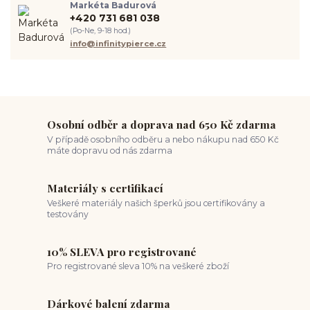
Markéta Badurová
piercing ucha
chirurgická ocel 316L
první piercing
+420 731 681 038
spravná velikost piercingu
měření piercingu
šperky do nosu
(Po-Ne, 9-18 hod.)
jak pečovat o piercing
medusa piercing
solný roztok piercing
info@infinitypierce.cz
pupík
piercing tipy
body art
piercing nosu
chirurgická ocel piercing
hypoalergenní materiál
ocelové šperky
titan šperky
luxusní piercing
velikost piercingu
piercing do ucha
conch piercing
hojení piercingu do ucha
forward helix
industrial piercing
Osobní odběr a doprava nad 650 Kč zdarma
V případě osobního odběru a nebo nákupu nad 650 Kč
máte dopravu od nás zdarma
Materiály s certifikací
Veškeré materiály našich šperků jsou certifikovány a
testovány
10% SLEVA pro registrované
Pro registrované sleva 10% na veškeré zboží
Dárkové balení zdarma