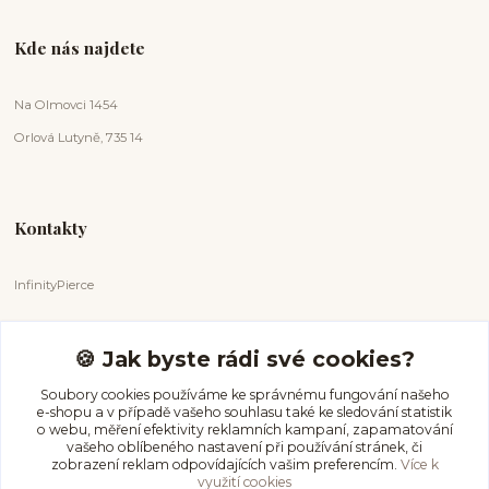
Kde nás najdete
Na Olmovci 1454
Orlová Lutyně, 735 14
Kontakty
InfinityPierce
Markéta Badurová
+420 731 681 038
🍪 Jak byste rádi své cookies?
(Po-Ne, 9-18 hod.)
Soubory cookies používáme ke správnému fungování našeho
e-shopu a v případě vašeho souhlasu také ke sledování statistik
info@infinitypierce.cz
o webu, měření efektivity reklamních kampaní, zapamatování
vašeho oblíbeného nastavení při používání stránek, či
zobrazení reklam odpovídajících vašim preferencím.
Více k
využití cookies