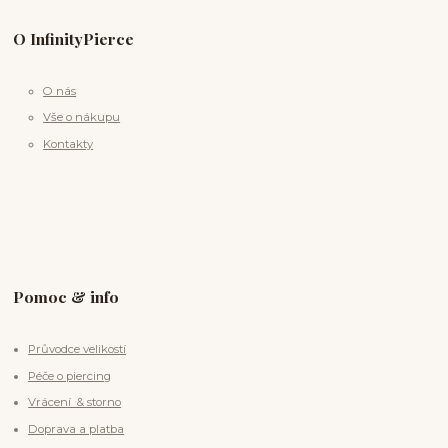
O InfinityPierce
O nás
Vše o nákupu
Kontakty
Pomoc & info
Průvodce velikostí
Péče o piercing
Vrácení & storno
Doprava a platba