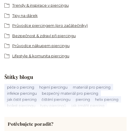
Trendy & inspirace v piercingu
Tipy na dárek
Průvodce piercingem (pro začátečníky)
Bezpečnost & zdraví při piercingu
Průvodce nákupem piercingu
Lifestyle & komunita piercingu
Štítky blogu
péče o piercing
hojení piercingu
materiál pro piercing
infekce piercingu
bezpečný materiál pro piercing
jak čistit piercing
čištění piercingu
piercing
helix piercing
bolest piercingu
typy piercingů
jak změřit piercing
výběr piercingu
tragus piercing
nosní piercing
septum piercing
módní piercing
intimní piercing
Potřebujete poradit?
hygiena piercingu
tipy pro piercing
piercing pro začátečníky
body piercing
ušní piercing
piercing rady
nový piercing