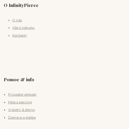
O InfinityPierce
O nás
Vše o nákupu
Kontakty
Pomoc & info
Průvodce velikostí
Péče o piercing
Vrácení & storno
Doprava a platba