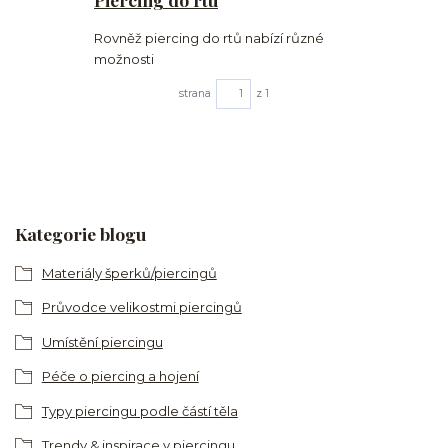
Rovněž piercing do rtů nabízí různé
možnosti
strana
z 1
Kategorie blogu
Materiály šperků/piercingů
Průvodce velikostmi piercingů
Umístění piercingu
Péče o piercing a hojení
Typy piercingu podle částí těla
Trendy & inspirace v piercingu