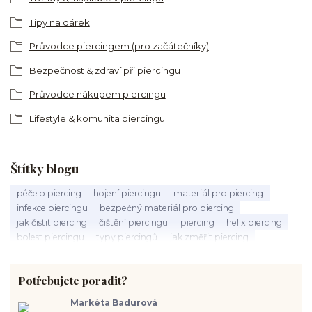
Tipy na dárek
Průvodce piercingem (pro začátečníky)
Bezpečnost & zdraví při piercingu
Průvodce nákupem piercingu
Lifestyle & komunita piercingu
Štítky blogu
péče o piercing
hojení piercingu
materiál pro piercing
infekce piercingu
bezpečný materiál pro piercing
jak čistit piercing
čištění piercingu
piercing
helix piercing
bolest piercingu
typy piercingů
jak změřit piercing
výběr piercingu
tragus piercing
nosní piercing
septum piercing
módní piercing
intimní piercing
Potřebujete poradit?
hygiena piercingu
tipy pro piercing
piercing pro začátečníky
body piercing
ušní piercing
piercing rady
nový piercing
Markéta Badurová
piercing ucha
chirurgická ocel 316L
první piercing