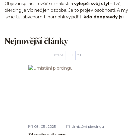
Objev inspiraci, rozšiř si znalosti a
vylepši svůj styl
– tvůj
piercing je víc než jen ozdoba. Je to projev osobnosti. A my
jsme tu, abychom ti pomohli vyjádřit,
kdo doopravdy jsi
.
Nejnovější články
strana
z 1
08
05
2025
Umístění piercingu
Piercing do rtu