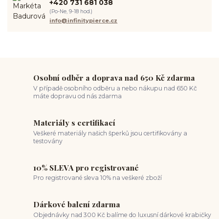
+420 731 681 038
spravná velikost piercingu
měření piercingu
šperky do nosu
(Po-Ne, 9-18 hod.)
jak pečovat o piercing
medusa piercing
solný roztok piercing
info@infinitypierce.cz
pupík
piercing tipy
body art
piercing nosu
chirurgická ocel piercing
hypoalergenní materiál
ocelové šperky
titan šperky
luxusní piercing
velikost piercingu
piercing do ucha
conch piercing
hojení piercingu do ucha
forward helix
industrial piercing
Osobní odběr a doprava nad 650 Kč zdarma
V případě osobního odběru a nebo nákupu nad 650 Kč
máte dopravu od nás zdarma
Materiály s certifikací
Veškeré materiály našich šperků jsou certifikovány a
testovány
10% SLEVA pro registrované
Pro registrované sleva 10% na veškeré zboží
Dárkové balení zdarma
Objednávky nad 300 Kč balíme do luxusní dárkové krabičky