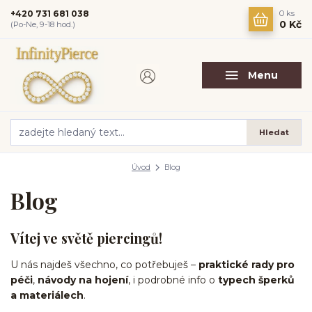
+420 731 681 038
0
ks
0 Kč
(Po-Ne, 9-18 hod.)
Menu
Hledat
Úvod
Blog
Blog
Vítej ve světě piercingů!
U nás najdeš všechno, co potřebuješ –
praktické rady pro
péči
,
návody na hojení
, i podrobné info o
typech šperků
a materiálech
.