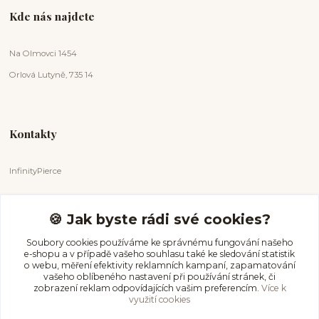
Kde nás najdete
Na Olmovci 1454
Orlová Lutyně, 735 14
Kontakty
InfinityPierce
Markéta Badurová
+420 731 681 038
🍪 Jak byste rádi své cookies?
(Po-Ne, 9-18 hod.)
Soubory cookies používáme ke správnému fungování našeho
e-shopu a v případě vašeho souhlasu také ke sledování statistik
info@infinitypierce.cz
o webu, měření efektivity reklamních kampaní, zapamatování
vašeho oblíbeného nastavení při používání stránek, či
zobrazení reklam odpovídajících vašim preferencím.
Více k
využití cookies