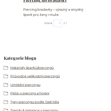
Piercing bradavky – výrazný a smyslný
šperk pro ženy i muže
strana
z 1
Kategorie blogu
Materiály šperků/piercingů
Průvodce velikostmi piercingů
Umístění piercingu
Péče o piercing a hojení
Typy piercingu podle částí těla
Trendy & inspirace v piercingu