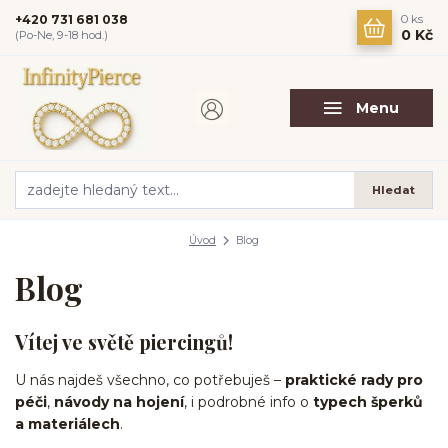
+420 731 681 038
0
ks
0 Kč
(Po-Ne, 9-18 hod.)
Menu
Hledat
Úvod
Blog
Blog
Vítej ve světě piercingů!
U nás najdeš všechno, co potřebuješ –
praktické rady pro
péči
,
návody na hojení
, i podrobné info o
typech šperků
a materiálech
.