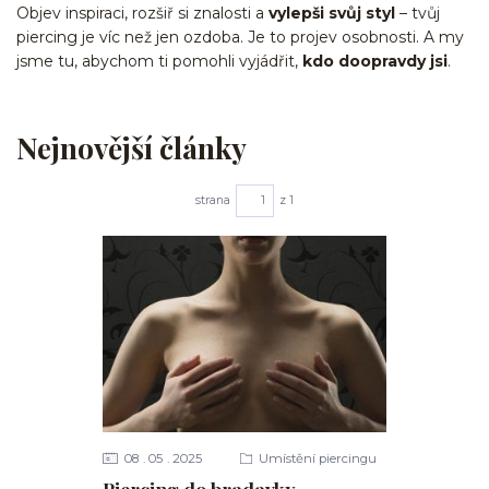
Objev inspiraci, rozšiř si znalosti a
vylepši svůj styl
– tvůj
piercing je víc než jen ozdoba. Je to projev osobnosti. A my
jsme tu, abychom ti pomohli vyjádřit,
kdo doopravdy jsi
.
Nejnovější články
strana
z 1
08
05
2025
Umístění piercingu
Piercing do bradavky