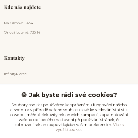
Kde nás najdete
Na Olmovci 1454
Orlová Lutyně, 735 14
Kontakty
InfinityPierce
Markéta Badurová
+420 731 681 038
🍪 Jak byste rádi své cookies?
(Po-Ne, 9-18 hod.)
Soubory cookies používáme ke správnému fungování našeho
e-shopu a v případě vašeho souhlasu také ke sledování statistik
info@infinitypierce.cz
o webu, měření efektivity reklamních kampaní, zapamatování
vašeho oblíbeného nastavení při používání stránek, či
zobrazení reklam odpovídajících vašim preferencím.
Více k
využití cookies