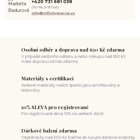
+420 731 681 038
spravná velikost piercingu
měření piercingu
šperky do nosu
(Po-Ne, 9-18 hod.)
jak pečovat o piercing
medusa piercing
solný roztok piercing
info@infinitypierce.cz
pupík
piercing tipy
body art
piercing nosu
chirurgická ocel piercing
hypoalergenní materiál
ocelové šperky
titan šperky
luxusní piercing
velikost piercingu
piercing do ucha
conch piercing
hojení piercingu do ucha
forward helix
industrial piercing
Osobní odběr a doprava nad 650 Kč zdarma
V případě osobního odběru a nebo nákupu nad 650 Kč
máte dopravu od nás zdarma
Materiály s certifikací
Veškeré materiály našich šperků jsou certifikovány a
testovány
10% SLEVA pro registrované
Pro registrované sleva 10% na veškeré zboží
Dárkové balení zdarma
Objednávky nad 300 Kč balíme do luxusní dárkové krabičky