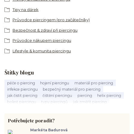
Tipy na dárek
Průvodce piercingem (pro začátečníky)
Bezpečnost & zdraví při piercingu
Průvodce nákupem piercingu
Lifestyle & komunita piercingu
Štítky blogu
péče o piercing
hojení piercingu
materiál pro piercing
infekce piercingu
bezpečný materiál pro piercing
jak čistit piercing
čištění piercingu
piercing
helix piercing
bolest piercingu
typy piercingů
jak změřit piercing
výběr piercingu
tragus piercing
nosní piercing
septum piercing
módní piercing
intimní piercing
Potřebujete poradit?
hygiena piercingu
tipy pro piercing
piercing pro začátečníky
body piercing
ušní piercing
piercing rady
nový piercing
Markéta Badurová
piercing ucha
chirurgická ocel 316L
první piercing