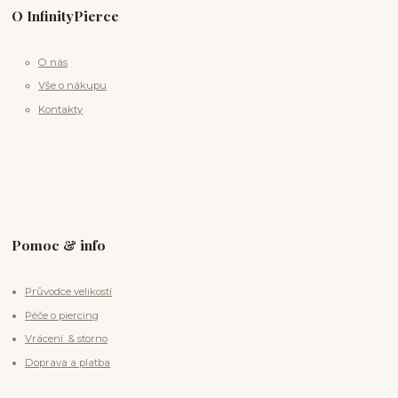
O InfinityPierce
O nás
Vše o nákupu
Kontakty
Pomoc & info
Průvodce velikostí
Péče o piercing
Vrácení & storno
Doprava a platba