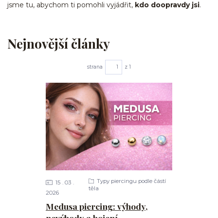
jsme tu, abychom ti pomohli vyjádřit,
kdo doopravdy jsi
.
Nejnovější články
strana
z 1
Typy piercingu podle částí
15
03
těla
2026
Medusa piercing: výhody,
nevýhody a hojení