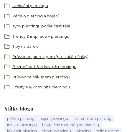
Umístění piercingu
Péče o piercing a hojení
Typy piercingu podle částí těla
Trendy & inspirace v piercingu
Tipy na dárek
Průvodce piercingem (pro začátečníky)
Bezpečnost & zdraví při piercingu
Průvodce nákupem piercingu
Lifestyle & komunita piercingu
Štítky blogu
péče o piercing
hojení piercingu
materiál pro piercing
infekce piercingu
bezpečný materiál pro piercing
jak čistit piercing
čištění piercingu
piercing
helix piercing