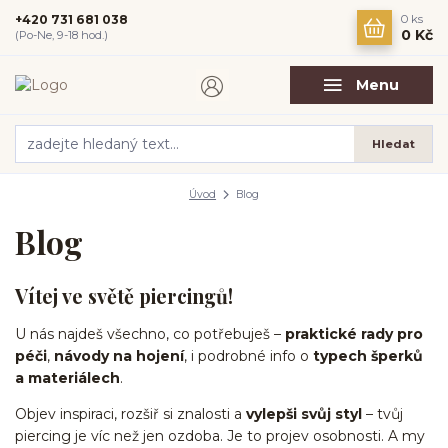
+420 731 681 038
0
ks
0 Kč
(Po-Ne, 9-18 hod.)
Menu
Hledat
Úvod
Blog
Blog
Vítej ve světě piercingů!
U nás najdeš všechno, co potřebuješ –
praktické rady pro
péči
,
návody na hojení
, i podrobné info o
typech šperků
a materiálech
.
Objev inspiraci, rozšiř si znalosti a
vylepši svůj styl
– tvůj
piercing je víc než jen ozdoba. Je to projev osobnosti. A my