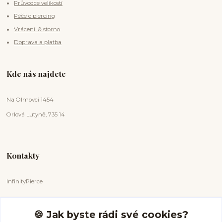
Průvodce velikostí
Péče o piercing
Vrácení & storno
Doprava a platba
Kde nás najdete
Na Olmovci 1454
Orlová Lutyně, 735 14
Kontakty
InfinityPierce
Markéta Badurová
+420 731 681 038
🍪 Jak byste rádi své cookies?
(Po-Ne, 9-18 hod.)