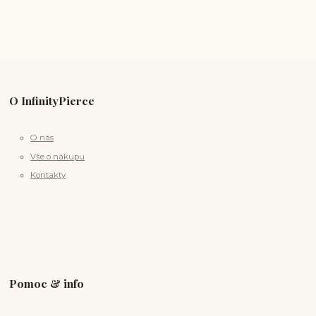
O InfinityPierce
O nás
Vše o nákupu
Kontakty
Pomoc & info