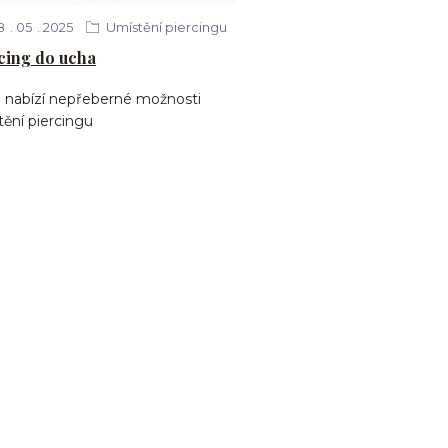
8
05
2025
Umístění piercingu
cing do ucha
 nabízí nepřeberné možnosti
ění piercingu