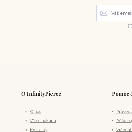
O InfinityPierce
Pomoc &
O nás
Průvodc
Vše o nákupu
Péče o 
Kontakty
Vrácení