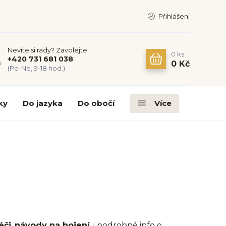
Přihlášení
Nevíte si rady? Zavolejte.
0
ks
+420 731 681 038
0 Kč
(Po-Ne, 9-18 hod.)
ky
Do jazyka
Do obočí
Více
éči
,
návody na hojení
, i podrobné info o