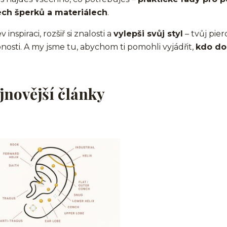
ech šperků a materiálech
.
 inspiraci, rozšiř si znalosti a
vylepši svůj styl
– tvůj pier
nosti. A my jsme tu, abychom ti pomohli vyjádřit,
kdo do
jnovější články