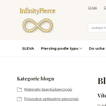
O nás
D
SLEVA
Piercing podle typu
Do ucha
B
Kategorie blogu
Materiály šperků/piercingů
Vít
Průvodce velikostmi piercingů
U ná