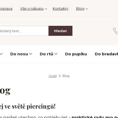
oprava
Vše o nákupu
Kontakty
Blog
Hledat
Do nosu
Do rtů
Do pupíku
Do bradav
Úvod
Blog
log
ej ve světě piercingů!
s najdeš všechno, co potřebuješ –
praktické rady pro p