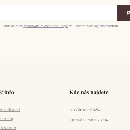
P
Souhlasím se
zpracováním osobních údajů
za účelem rozesílky newsletteru.
 info
Kde nás najdete
e velikostí
Na Olmovci 1454
piercing
Orlová Lutyně, 735 14
 & storno