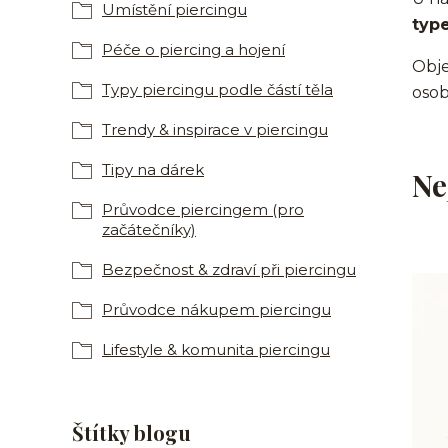
Umístění piercingu
typ
Péče o piercing a hojení
Objev
Typy piercingu podle částí těla
osob
Trendy & inspirace v piercingu
Tipy na dárek
Ne
Průvodce piercingem (pro
začátečníky)
Bezpečnost & zdraví při piercingu
Průvodce nákupem piercingu
Lifestyle & komunita piercingu
Štítky blogu