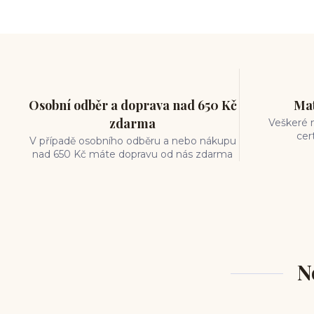
měření piercingu
šperky do nosu
jak pečovat o piercing
medusa piercing
solný roztok piercing
pupík
piercing tipy
body art
piercing nosu
chirurgická ocel piercing
Osobní odběr a doprava nad 650 Kč
Mat
hypoalergenní materiál
zdarma
Veškeré m
ocelové šperky
titan šperky
cer
V případě osobního odběru a nebo nákupu
luxusní piercing
velikost piercingu
nad 650 Kč máte dopravu od nás zdarma
piercing do ucha
conch piercing
hojení piercingu do ucha
forward helix
industrial piercing
N