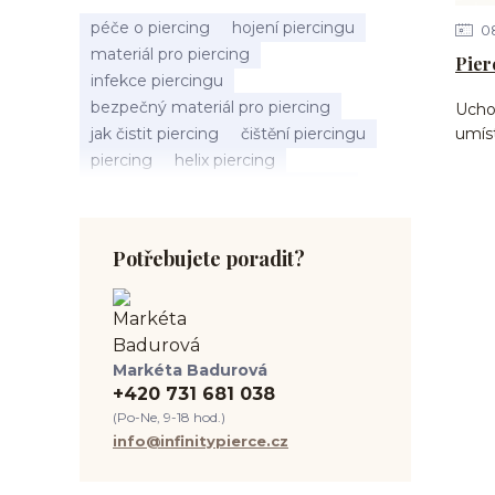
péče o piercing
hojení piercingu
0
materiál pro piercing
Pier
infekce piercingu
bezpečný materiál pro piercing
Ucho
jak čistit piercing
čištění piercingu
umíst
piercing
helix piercing
bolest piercingu
typy piercingů
jak změřit piercing
výběr piercingu
tragus piercing
nosní piercing
Potřebujete poradit?
septum piercing
módní piercing
intimní piercing
hygiena piercingu
tipy pro piercing
piercing pro začátečníky
Markéta Badurová
body piercing
ušní piercing
+420 731 681 038
piercing rady
nový piercing
(Po-Ne, 9-18 hod.)
piercing ucha
chirurgická ocel 316L
info@infinitypierce.cz
první piercing
spravná velikost piercingu