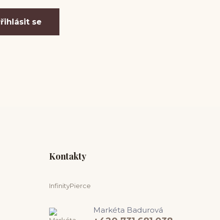
řihlásit se
Kontakty
InfinityPierce
Markéta Badurová