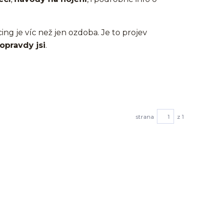
cing je víc než jen ozdoba. Je to projev
opravdy jsi
.
strana
z 1