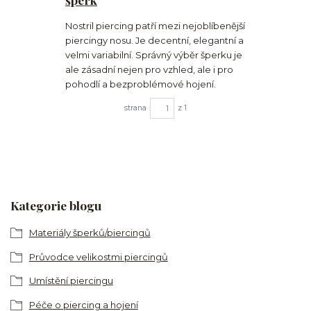
Nostril piercing patří mezi nejoblíbenější
piercingy nosu. Je decentní, elegantní a
velmi variabilní. Správný výběr šperku je
ale zásadní nejen pro vzhled, ale i pro
pohodlí a bezproblémové hojení.
strana
z 1
Kategorie blogu
Materiály šperků/piercingů
Průvodce velikostmi piercingů
Umístění piercingu
Péče o piercing a hojení