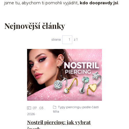
jsme tu, abychom ti pomohli vyjádřit,
kdo doopravdy jsi
.
Nejnovější články
strana
z 1
Typy piercingu podle částí
07
03
těla
2026
Nostril piercing: jak vybrat
šperk