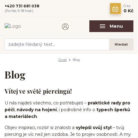
+420 731 681 038
0
ks
0 Kč
(Po-Ne, 9-18 hod.)
Menu
Hledat
Úvod
Blog
Blog
Vítej ve světě piercingů!
U nás najdeš všechno, co potřebuješ –
praktické rady pro
péči
,
návody na hojení
, i podrobné info o
typech šperků
a materiálech
.
Objev inspiraci, rozšiř si znalosti a
vylepši svůj styl
– tvůj
piercing je víc než jen ozdoba. Je to projev osobnosti. A my