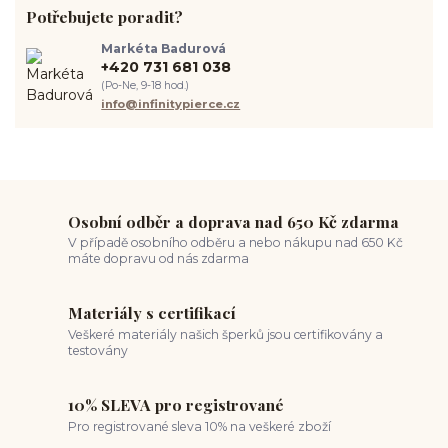
Potřebujete poradit?
hygiena piercingu
tipy pro piercing
piercing pro začátečníky
body piercing
ušní piercing
piercing rady
nový piercing
Markéta Badurová
piercing ucha
chirurgická ocel 316L
první piercing
+420 731 681 038
spravná velikost piercingu
měření piercingu
šperky do nosu
(Po-Ne, 9-18 hod.)
jak pečovat o piercing
medusa piercing
solný roztok piercing
info@infinitypierce.cz
pupík
piercing tipy
body art
piercing nosu
chirurgická ocel piercing
hypoalergenní materiál
ocelové šperky
titan šperky
luxusní piercing
velikost piercingu
piercing do ucha
conch piercing
hojení piercingu do ucha
forward helix
industrial piercing
Osobní odběr a doprava nad 650 Kč zdarma
V případě osobního odběru a nebo nákupu nad 650 Kč
máte dopravu od nás zdarma
Materiály s certifikací
Veškeré materiály našich šperků jsou certifikovány a
testovány
10% SLEVA pro registrované
Pro registrované sleva 10% na veškeré zboží