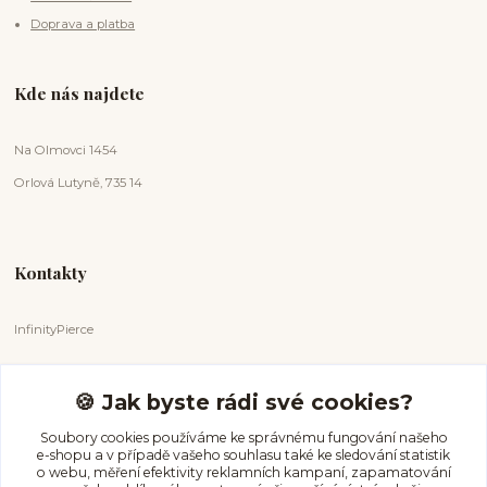
Doprava a platba
Kde nás najdete
Na Olmovci 1454
Orlová Lutyně, 735 14
Kontakty
InfinityPierce
Markéta Badurová
+420 731 681 038
🍪 Jak byste rádi své cookies?
(Po-Ne, 9-18 hod.)
Soubory cookies používáme ke správnému fungování našeho
e-shopu a v případě vašeho souhlasu také ke sledování statistik
info@infinitypierce.cz
o webu, měření efektivity reklamních kampaní, zapamatování