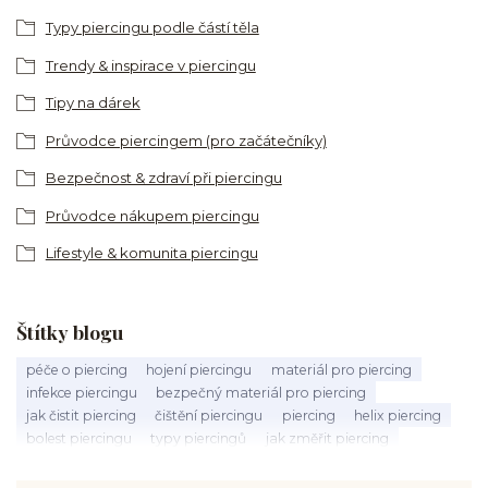
Typy piercingu podle částí těla
Trendy & inspirace v piercingu
Tipy na dárek
Průvodce piercingem (pro začátečníky)
Bezpečnost & zdraví při piercingu
Průvodce nákupem piercingu
Lifestyle & komunita piercingu
Štítky blogu
péče o piercing
hojení piercingu
materiál pro piercing
infekce piercingu
bezpečný materiál pro piercing
jak čistit piercing
čištění piercingu
piercing
helix piercing
bolest piercingu
typy piercingů
jak změřit piercing
výběr piercingu
tragus piercing
nosní piercing
septum piercing
módní piercing
intimní piercing