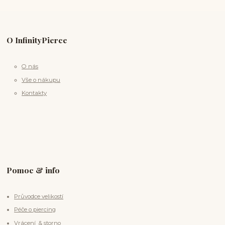
O InfinityPierce
O nás
Vše o nákupu
Kontakty
Pomoc & info
Průvodce velikostí
Péče o piercing
Vrácení & storno