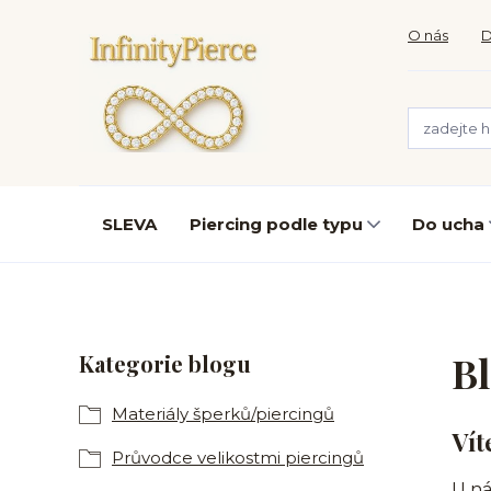
O nás
D
SLEVA
Piercing podle typu
Do ucha
B
Kategorie blogu
Materiály šperků/piercingů
Vít
Průvodce velikostmi piercingů
U ná