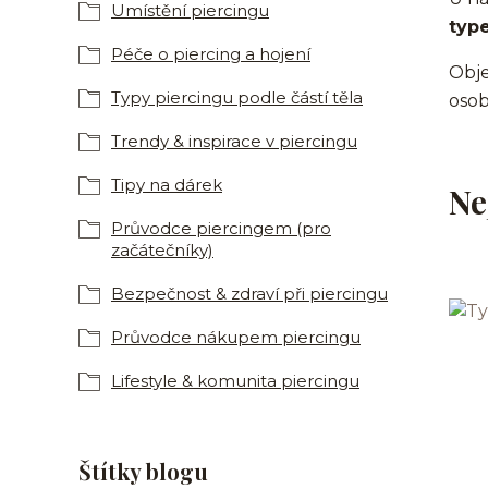
Umístění piercingu
typ
Péče o piercing a hojení
Objev
Typy piercingu podle částí těla
osob
Trendy & inspirace v piercingu
Tipy na dárek
Ne
Průvodce piercingem (pro
začátečníky)
Bezpečnost & zdraví při piercingu
Průvodce nákupem piercingu
Lifestyle & komunita piercingu
Štítky blogu