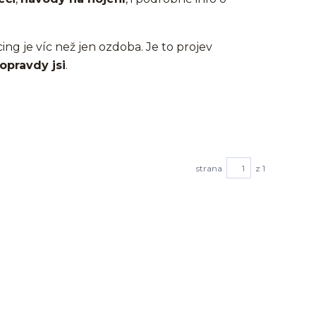
cing je víc než jen ozdoba. Je to projev
opravdy jsi
.
strana
z 1