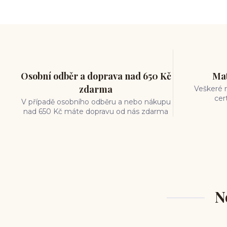
měření piercingu
šperky do nosu
jak pečovat o piercing
medusa piercing
solný roztok piercing
pupík
piercing tipy
body art
piercing nosu
chirurgická ocel piercing
Osobní odběr a doprava nad 650 Kč
Mat
hypoalergenní materiál
zdarma
Veškeré m
ocelové šperky
titan šperky
cer
V případě osobního odběru a nebo nákupu
luxusní piercing
velikost piercingu
nad 650 Kč máte dopravu od nás zdarma
piercing do ucha
conch piercing
hojení piercingu do ucha
forward helix
industrial piercing
N