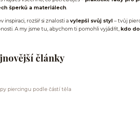
ech šperků a materiálech
.
 inspiraci, rozšiř si znalosti a
vylepši svůj styl
– tvůj pier
nosti. A my jsme tu, abychom ti pomohli vyjádřit,
kdo do
jnovější články