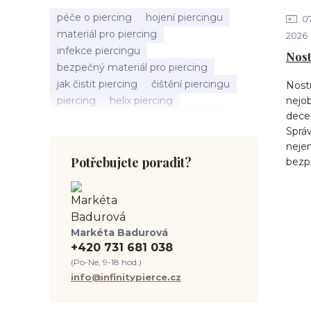
péče o piercing
hojení piercingu
0
materiál pro piercing
2026
infekce piercingu
Nost
bezpečný materiál pro piercing
jak čistit piercing
čištění piercingu
Nostr
piercing
helix piercing
nejob
decen
bolest piercingu
typy piercingů
Správ
jak změřit piercing
výběr piercingu
nejen
tragus piercing
nosní piercing
Potřebujete poradit?
bezp
septum piercing
módní piercing
intimní piercing
hygiena piercingu
tipy pro piercing
piercing pro začátečníky
Markéta Badurová
body piercing
ušní piercing
+420 731 681 038
piercing rady
nový piercing
(Po-Ne, 9-18 hod.)
piercing ucha
chirurgická ocel 316L
info@infinitypierce.cz
první piercing
spravná velikost piercingu