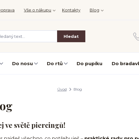
oprava
Vše o nákupu
Kontakty
Blog
Hledat
Do nosu
Do rtů
Do pupíku
Do bradav
Úvod
Blog
log
ej ve světě piercingů!
s najdeš všechno, co potřebuješ –
praktické rady pro p