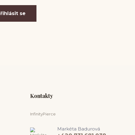
řihlásit se
Kontakty
InfinityPierce
Markéta Badurová