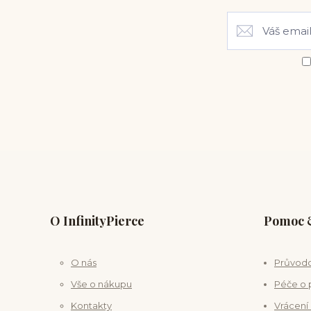
O InfinityPierce
Pomoc &
O nás
Průvodc
Vše o nákupu
Péče o 
Kontakty
Vrácení