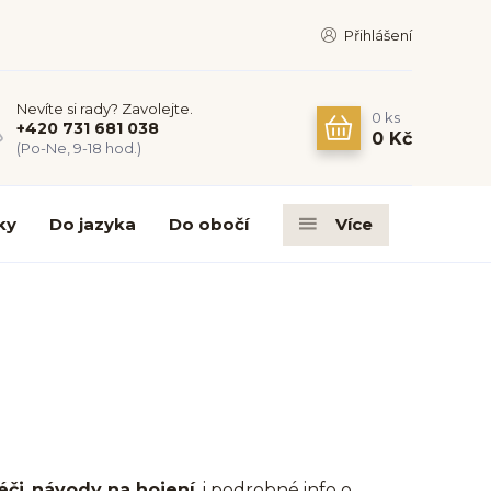
Přihlášení
Nevíte si rady? Zavolejte.
0
ks
+420 731 681 038
0 Kč
(Po-Ne, 9-18 hod.)
ky
Do jazyka
Do obočí
Více
éči
,
návody na hojení
, i podrobné info o