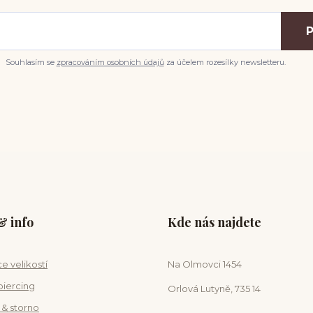
P
Souhlasím se
zpracováním osobních údajů
za účelem rozesílky newsletteru.
 info
Kde nás najdete
e velikostí
Na Olmovci 1454
piercing
Orlová Lutyně, 735 14
 & storno