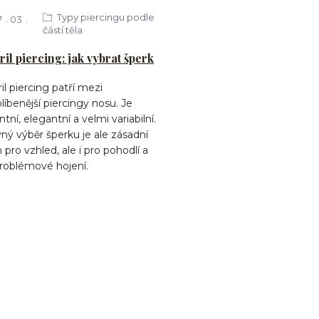
Typy piercingu podle
7
03
částí těla
ril piercing: jak vybrat šperk
il piercing patří mezi
líbenější piercingy nosu. Je
tní, elegantní a velmi variabilní.
ný výběr šperku je ale zásadní
 pro vzhled, ale i pro pohodlí a
roblémové hojení.