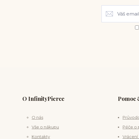
O InfinityPierce
Pomoc &
O nás
Průvodc
Vše o nákupu
Péče o 
Kontakty
Vrácení