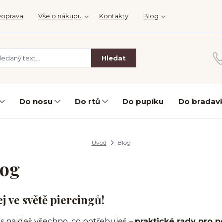
oprava
Vše o nákupu
Kontakty
Blog
Hledat
Do nosu
Do rtů
Do pupíku
Do bradav
Úvod
Blog
log
ej ve světě piercingů!
s najdeš všechno, co potřebuješ –
praktické rady pro p