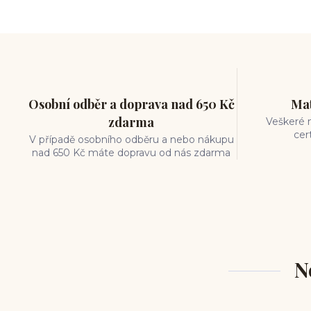
měření piercingu
šperky do nosu
jak pečovat o piercing
medusa piercing
solný roztok piercing
pupík
piercing tipy
body art
piercing nosu
chirurgická ocel piercing
Osobní odběr a doprava nad 650 Kč
Mat
hypoalergenní materiál
zdarma
Veškeré m
ocelové šperky
titan šperky
cer
V případě osobního odběru a nebo nákupu
luxusní piercing
velikost piercingu
nad 650 Kč máte dopravu od nás zdarma
piercing do ucha
conch piercing
hojení piercingu do ucha
forward helix
industrial piercing
N