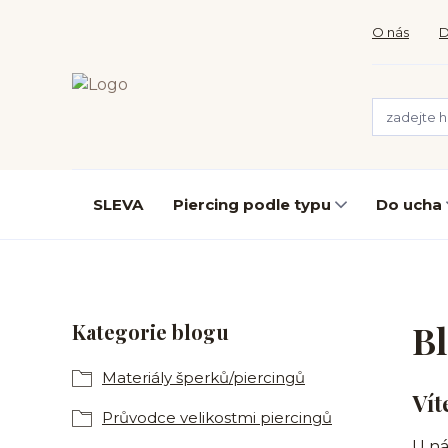
O nás
D
SLEVA
Piercing podle typu
Do ucha
B
Kategorie blogu
Materiály šperků/piercingů
Vít
Průvodce velikostmi piercingů
U ná