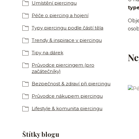
Umístění piercingu
typ
Péče o piercing a hojení
Objev
Typy piercingu podle částí těla
osob
Trendy & inspirace v piercingu
Tipy na dárek
Ne
Průvodce piercingem (pro
začátečníky)
Bezpečnost & zdraví při piercingu
Průvodce nákupem piercingu
Lifestyle & komunita piercingu
Štítky blogu