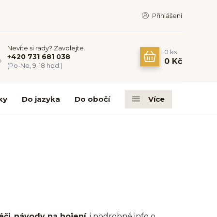
Přihlášení
Nevíte si rady? Zavolejte.
0
ks
+420 731 681 038
0 Kč
(Po-Ne, 9-18 hod.)
ky
Do jazyka
Do obočí
Více
éči
,
návody na hojení
, i podrobné info o