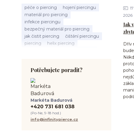
péče o piercing
hojení piercingu
17
materiál pro piercing
2026
infekce piercingu
Jak 
bezpečný materiál pro piercing
zbyt
jak čistit piercing
čištění piercingu
piercing
helix piercing
Dřív 
bolest piercingu
typy piercingů
budeš
Někdo
jak změřit piercing
výběr piercingu
proto
tragus piercing
nosní piercing
Potřebujete poradit?
pohod
septum piercing
módní piercing
nejdů
intimní piercing
hygiena piercingu
zákla
tipy pro piercing
mani
piercing pro začátečníky
podr
Markéta Badurová
body piercing
ušní piercing
+420 731 681 038
piercing rady
nový piercing
(Po-Ne, 9-18 hod.)
piercing ucha
chirurgická ocel 316L
info@infinitypierce.cz
první piercing
spravná velikost piercingu