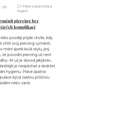
Péče o piercing a
05
hojení
vyměnit piercing bez
ečných komplikací
nebo později přijde chvíle, kdy
 chtít svůj piercing vyměnit.
 mění šperk kvůli stylu, jiný
, že původní piercing už není
lný. Ať už je důvod jakýkoliv,
ležitější je nespěchat a dodržet
dní hygienu. Právě špatná
pulace bývá častou příčinou
áždění nebo zaníc