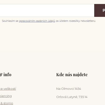
P
Souhlasím se
zpracováním osobních údajů
za účelem rozesílky newsletteru.
 info
Kde nás najdete
e velikostí
Na Olmovci 1454
piercing
Orlová Lutyně, 735 14
 & storno