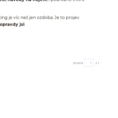
cing je víc než jen ozdoba. Je to projev
opravdy jsi
.
strana
z 1