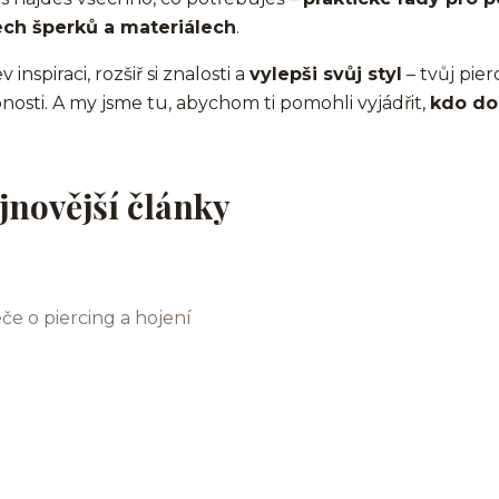
ech šperků a materiálech
.
 inspiraci, rozšiř si znalosti a
vylepši svůj styl
– tvůj pier
nosti. A my jsme tu, abychom ti pomohli vyjádřit,
kdo do
jnovější články