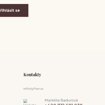
řihlásit se
Kontakty
InfinityPierce
Markéta Badurová