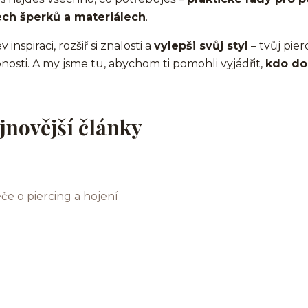
ech šperků a materiálech
.
 inspiraci, rozšiř si znalosti a
vylepši svůj styl
– tvůj pier
nosti. A my jsme tu, abychom ti pomohli vyjádřit,
kdo do
jnovější články