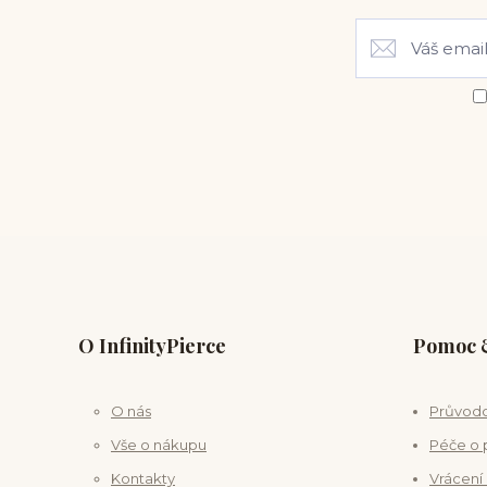
O InfinityPierce
Pomoc &
O nás
Průvodc
Vše o nákupu
Péče o 
Kontakty
Vrácení