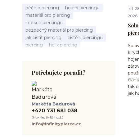
péče o piercing
hojení piercingu
2
materiál pro piercing
2026
infekce piercingu
Soln
bezpečný materiál pro piercing
pier
jak čistit piercing
čištění piercingu
piercing
helix piercing
Správ
bolest piercingu
typy piercingů
k ry
hojen
jak změřit piercing
výběr piercingu
zárov
tragus piercing
nosní piercing
Potřebujete poradit?
použi
septum piercing
módní piercing
článk
intimní piercing
hygiena piercingu
tak o
tipy pro piercing
jak h
piercing pro začátečníky
Markéta Badurová
body piercing
ušní piercing
+420 731 681 038
piercing rady
nový piercing
(Po-Ne, 9-18 hod.)
piercing ucha
chirurgická ocel 316L
info@infinitypierce.cz
první piercing
spravná velikost piercingu