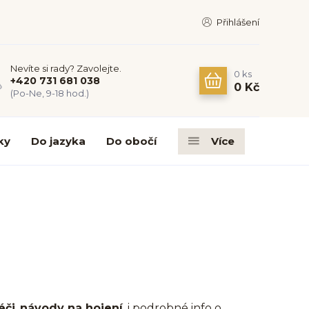
Přihlášení
Nevíte si rady? Zavolejte.
0
ks
+420 731 681 038
0 Kč
(Po-Ne, 9-18 hod.)
ky
Do jazyka
Do obočí
Více
éči
,
návody na hojení
, i podrobné info o