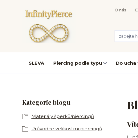
O nás
D
SLEVA
Piercing podle typu
Do ucha
B
Kategorie blogu
Materiály šperků/piercingů
Vít
Průvodce velikostmi piercingů
U ná