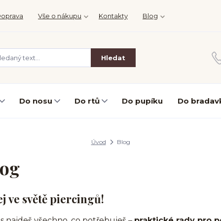
oprava
Vše o nákupu
Kontakty
Blog
Hledat
Do nosu
Do rtů
Do pupíku
Do bradav
Úvod
Blog
log
ej ve světě piercingů!
s najdeš všechno, co potřebuješ –
praktické rady pro p