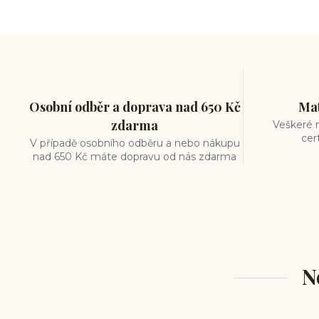
měření piercingu
šperky do nosu
jak pečovat o piercing
medusa piercing
solný roztok piercing
pupík
piercing tipy
body art
piercing nosu
chirurgická ocel piercing
Osobní odběr a doprava nad 650 Kč
Mat
hypoalergenní materiál
zdarma
Veškeré m
ocelové šperky
titan šperky
cer
V případě osobního odběru a nebo nákupu
luxusní piercing
velikost piercingu
nad 650 Kč máte dopravu od nás zdarma
piercing do ucha
conch piercing
hojení piercingu do ucha
forward helix
industrial piercing
N