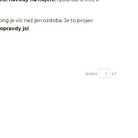
cing je víc než jen ozdoba. Je to projev
opravdy jsi
.
strana
z 1