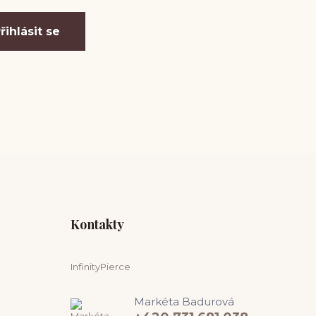
řihlásit se
Kontakty
InfinityPierce
Markéta Badurová