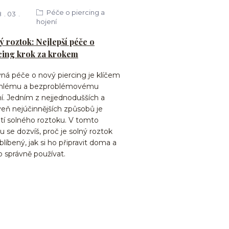
Péče o piercing a
8
03
hojení
ý roztok: Nejlepší péče o
cing krok za krokem
ná péče o nový piercing je klíčem
chlému a bezproblémovému
í. Jedním z nejjednodušších a
eň nejúčinnějších způsobů je
tí solného roztoku. V tomto
u se dozvíš, proč je solný roztok
blíbený, jak si ho připravit doma a
o správně používat.