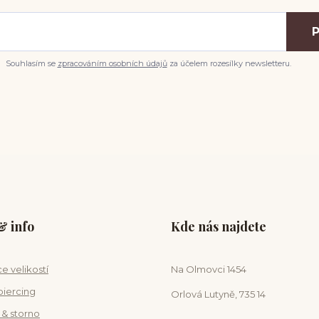
P
Souhlasím se
zpracováním osobních údajů
za účelem rozesílky newsletteru.
 info
Kde nás najdete
e velikostí
Na Olmovci 1454
piercing
Orlová Lutyně, 735 14
 & storno