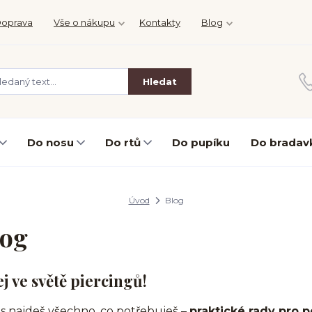
oprava
Vše o nákupu
Kontakty
Blog
Hledat
Do nosu
Do rtů
Do pupíku
Do bradav
Úvod
Blog
log
ej ve světě piercingů!
s najdeš všechno, co potřebuješ –
praktické rady pro p