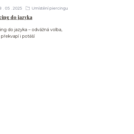
8
05
2025
Umístění piercingu
cing do jazyka
ing do jazyka – odvážná volba,
 překvapí i potěší