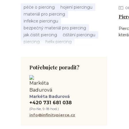
péče o piercing
hojení piercingu
0
materiál pro piercing
Pier
infekce piercingu
bezpečný materiál pro piercing
Pierc
jak čistit piercing
čištění piercingu
která
piercing
helix piercing
bolest piercingu
typy piercingů
jak změřit piercing
výběr piercingu
tragus piercing
nosní piercing
Potřebujete poradit?
septum piercing
módní piercing
intimní piercing
hygiena piercingu
tipy pro piercing
piercing pro začátečníky
Markéta Badurová
body piercing
ušní piercing
+420 731 681 038
piercing rady
nový piercing
(Po-Ne, 9-18 hod.)
piercing ucha
chirurgická ocel 316L
info@infinitypierce.cz
první piercing
spravná velikost piercingu