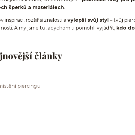
ech šperků a materiálech
.
 inspiraci, rozšiř si znalosti a
vylepši svůj styl
– tvůj pier
nosti. A my jsme tu, abychom ti pomohli vyjádřit,
kdo do
jnovější články