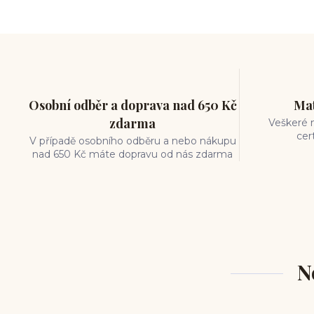
měření piercingu
šperky do nosu
jak pečovat o piercing
medusa piercing
solný roztok piercing
pupík
piercing tipy
body art
piercing nosu
chirurgická ocel piercing
Osobní odběr a doprava nad 650 Kč
Mat
hypoalergenní materiál
zdarma
Veškeré m
ocelové šperky
titan šperky
cer
V případě osobního odběru a nebo nákupu
luxusní piercing
velikost piercingu
nad 650 Kč máte dopravu od nás zdarma
piercing do ucha
conch piercing
hojení piercingu do ucha
forward helix
industrial piercing
N