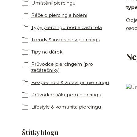
Umístění piercingu
typ
Péče o piercing a hojení
Objev
Typy piercingu podle částí těla
osob
Trendy & inspirace v piercingu
Tipy na dárek
Ne
Průvodce piercingem (pro
začátečníky)
Bezpečnost & zdraví při piercingu
Průvodce nákupem piercingu
Lifestyle & komunita piercingu
Štítky blogu