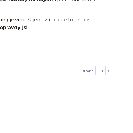
cing je víc než jen ozdoba. Je to projev
opravdy jsi
.
strana
z 1