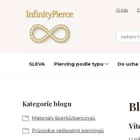
O nás
D
SLEVA
Piercing podle typu
Do ucha
B
Kategorie blogu
Materiály šperků/piercingů
Vít
Průvodce velikostmi piercingů
U ná