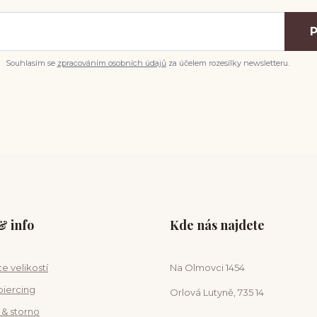
P
Souhlasím se
zpracováním osobních údajů
za účelem rozesílky newsletteru.
 info
Kde nás najdete
e velikostí
Na Olmovci 1454
piercing
Orlová Lutyně, 735 14
 & storno