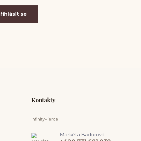
řihlásit se
Kontakty
InfinityPierce
Markéta Badurová