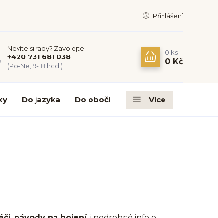
Přihlášení
Nevíte si rady? Zavolejte.
0
ks
+420 731 681 038
0 Kč
(Po-Ne, 9-18 hod.)
ky
Do jazyka
Do obočí
Více
éči
,
návody na hojení
, i podrobné info o