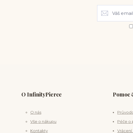
O InfinityPierce
Pomoc &
O nás
Průvodc
Vše o nákupu
Péče o 
Kontakty
Vrácení