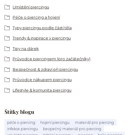
Umístění piercingu
Péče o piercing a hojení
Typy piercingu podle částí těla
Trendy & inspirace v piercingu
Tipy na dárek
Průvodce piercingem (pro začátečníky)
Bezpečnost & zdraví při piercingu
Průvodce nákupem piercingu
Lifestyle & komunita piercingu
Štítky blogu
péče o piercing
hojení piercingu
materiál pro piercing
infekce piercingu
bezpečný materiál pro piercing
jak čistit piercing
čištění piercingu
piercing
helix piercing