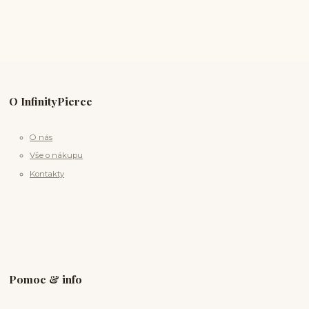
O InfinityPierce
O nás
Vše o nákupu
Kontakty
Pomoc & info