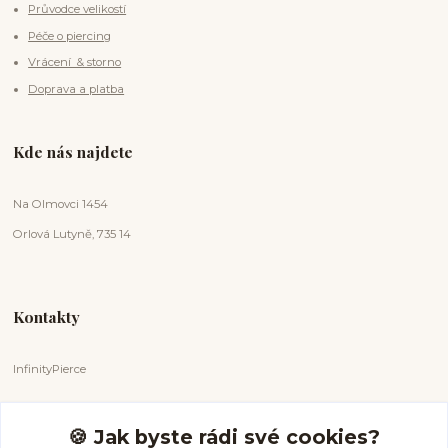
Průvodce velikostí
Péče o piercing
Vrácení & storno
Doprava a platba
Kde nás najdete
Na Olmovci 1454
Orlová Lutyně, 735 14
Kontakty
InfinityPierce
Markéta Badurová
+420 731 681 038
🍪 Jak byste rádi své cookies?