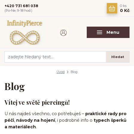
+420 731 681 038
0
ks
0 Kč
(Po-Ne, 9-18 hod.)
Menu
Hledat
Úvod
Blog
Blog
Vítej ve světě piercingů!
U nás najdeš všechno, co potřebuješ –
praktické rady pro
péči
,
návody na hojení
, i podrobné info o
typech šperků
a materiálech
.