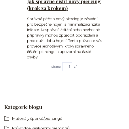
Jak správně čistit nový piercing
(krok za krokem)
Správná péče o nový piercing je zásadní
pro bezpečné hojení a minimalizaci rizika
infekce. Nesprávné čištění nebo nevhodné
přípravky mohou způsobit podráždění a
prodloužit dobu hojení. Tento průvodce vás
provede jednotlivými kroky správného
čištění piercingu a upozorní na časté
chyby.
strana
z 1
Kategorie blogu
Materiály šperků/piercingů
Průvodce velikostmi piercingů