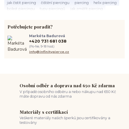
jak čistit piercing
čištění piercingu
piercing
helix piercing
bolest piercingu
typy piercingů
jak změřit piercing
výběr piercingu
tragus piercing
nosní piercing
septum piercing
módní piercing
intimní piercing
Potřebujete poradit?
hygiena piercingu
tipy pro piercing
piercing pro začátečníky
body piercing
ušní piercing
piercing rady
nový piercing
Markéta Badurová
piercing ucha
chirurgická ocel 316L
první piercing
+420 731 681 038
spravná velikost piercingu
měření piercingu
šperky do nosu
(Po-Ne, 9-18 hod.)
jak pečovat o piercing
medusa piercing
solný roztok piercing
info@infinitypierce.cz
pupík
piercing tipy
body art
piercing nosu
chirurgická ocel piercing
hypoalergenní materiál
ocelové šperky
titan šperky
luxusní piercing
velikost piercingu
piercing do ucha
conch piercing
hojení piercingu do ucha
forward helix
industrial piercing
Osobní odběr a doprava nad 650 Kč zdarma
V případě osobního odběru a nebo nákupu nad 650 Kč
máte dopravu od nás zdarma
Materiály s certifikací
Veškeré materiály našich šperků jsou certifikovány a
testovány