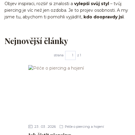
Objev inspiraci, rozšiř si znalosti a
vylepši svůj styl
– tvůj
piercing je víc než jen ozdoba. Je to projev osobnosti. A my
jsme tu, abychom ti pomohli vyjádřit,
kdo doopravdy jsi
.
Nejnovější články
strana
z 1
23
03
2026
Péče o piercing a hojení
Jak čistit piercing