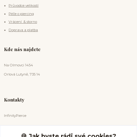
Průvodce velikostí
Péče o piercing
Vrácení & storno
Doprava a platba
Kde nás najdete
Na Olmovci 1454
Orlová Lutyně, 735 14
Kontakty
InfinityPierce
Markéta Badurová
+420 731 681 038
🍪 Jak byste rádi své cookies?