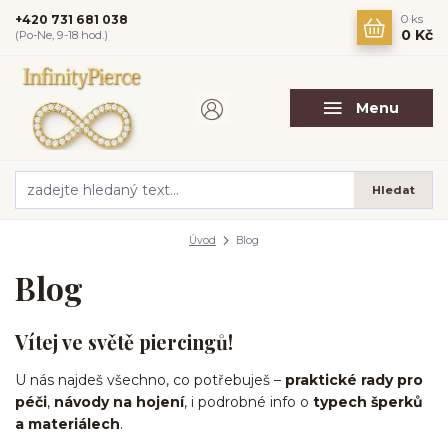
+420 731 681 038
0
ks
0 Kč
(Po-Ne, 9-18 hod.)
Menu
Hledat
Úvod
Blog
Blog
Vítej ve světě piercingů!
U nás najdeš všechno, co potřebuješ –
praktické rady pro
péči
,
návody na hojení
, i podrobné info o
typech šperků
a materiálech
.