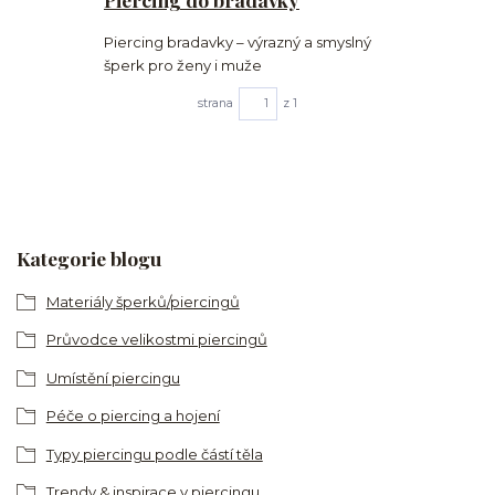
Piercing bradavky – výrazný a smyslný
šperk pro ženy i muže
strana
z 1
Kategorie blogu
Materiály šperků/piercingů
Průvodce velikostmi piercingů
Umístění piercingu
Péče o piercing a hojení
Typy piercingu podle částí těla
Trendy & inspirace v piercingu