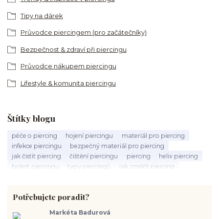
Tipy na dárek
Průvodce piercingem (pro začátečníky)
Bezpečnost & zdraví při piercingu
Průvodce nákupem piercingu
Lifestyle & komunita piercingu
Štítky blogu
péče o piercing
hojení piercingu
materiál pro piercing
infekce piercingu
bezpečný materiál pro piercing
jak čistit piercing
čištění piercingu
piercing
helix piercing
bolest piercingu
typy piercingů
jak změřit piercing
výběr piercingu
tragus piercing
nosní piercing
septum piercing
módní piercing
intimní piercing
Potřebujete poradit?
hygiena piercingu
tipy pro piercing
piercing pro začátečníky
body piercing
ušní piercing
piercing rady
nový piercing
Markéta Badurová
piercing ucha
chirurgická ocel 316L
první piercing