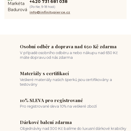
+420 731 681 038
spravná velikost piercingu
měření piercingu
šperky do nosu
(Po-Ne, 9-18 hod.)
jak pečovat o piercing
medusa piercing
solný roztok piercing
info@infinitypierce.cz
pupík
piercing tipy
body art
piercing nosu
chirurgická ocel piercing
hypoalergenní materiál
ocelové šperky
titan šperky
luxusní piercing
velikost piercingu
piercing do ucha
conch piercing
hojení piercingu do ucha
forward helix
industrial piercing
Osobní odběr a doprava nad 650 Kč zdarma
V případě osobního odběru a nebo nákupu nad 650 Kč
máte dopravu od nás zdarma
Materiály s certifikací
Veškeré materiály našich šperků jsou certifikovány a
testovány
10% SLEVA pro registrované
Pro registrované sleva 10% na veškeré zboží
Dárkové balení zdarma
Objednávky nad 300 Kč balíme do luxusní dárkové krabičky