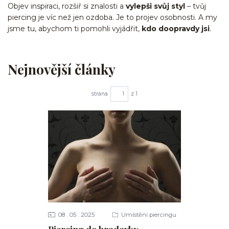
Objev inspiraci, rozšiř si znalosti a
vylepši svůj styl
– tvůj
piercing je víc než jen ozdoba. Je to projev osobnosti. A my
jsme tu, abychom ti pomohli vyjádřit,
kdo doopravdy jsi
.
Nejnovější články
strana
z 1
08
05
2025
Umístění piercingu
Piercing do bradavky