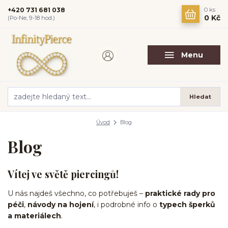
+420 731 681 038
0
ks
0 Kč
(Po-Ne, 9-18 hod.)
Menu
Hledat
Úvod
Blog
Blog
Vítej ve světě piercingů!
U nás najdeš všechno, co potřebuješ –
praktické rady pro
péči
,
návody na hojení
, i podrobné info o
typech šperků
a materiálech
.