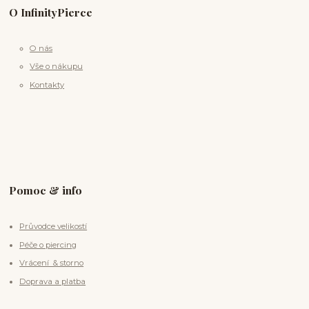
O InfinityPierce
O nás
Vše o nákupu
Kontakty
Pomoc & info
Průvodce velikostí
Péče o piercing
Vrácení & storno
Doprava a platba