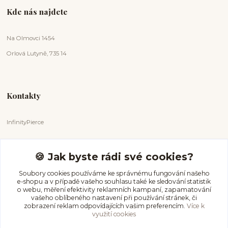
Kde nás najdete
Na Olmovci 1454
Orlová Lutyně, 735 14
Kontakty
InfinityPierce
Markéta Badurová
+420 731 681 038
🍪 Jak byste rádi své cookies?
(Po-Ne, 9-18 hod.)
Soubory cookies používáme ke správnému fungování našeho
e-shopu a v případě vašeho souhlasu také ke sledování statistik
info@infinitypierce.cz
o webu, měření efektivity reklamních kampaní, zapamatování
vašeho oblíbeného nastavení při používání stránek, či
zobrazení reklam odpovídajících vašim preferencím.
Více k
využití cookies