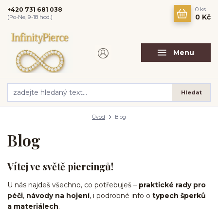
+420 731 681 038
0
ks
0 Kč
(Po-Ne, 9-18 hod.)
Menu
Hledat
Úvod
Blog
Blog
Vítej ve světě piercingů!
U nás najdeš všechno, co potřebuješ –
praktické rady pro
péči
,
návody na hojení
, i podrobné info o
typech šperků
a materiálech
.