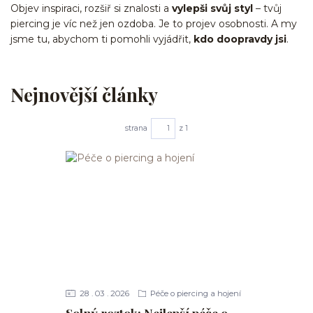
Objev inspiraci, rozšiř si znalosti a
vylepši svůj styl
– tvůj
piercing je víc než jen ozdoba. Je to projev osobnosti. A my
jsme tu, abychom ti pomohli vyjádřit,
kdo doopravdy jsi
.
Nejnovější články
strana
z 1
28
03
2026
Péče o piercing a hojení
Solný roztok: Nejlepší péče o