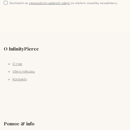
Souhlasím se
zpracováním osobních údajů
za účelem rozesílky newsletteru.
O InfinityPierce
O nás
Vše o nákupu
Kontakty
Pomoc & info