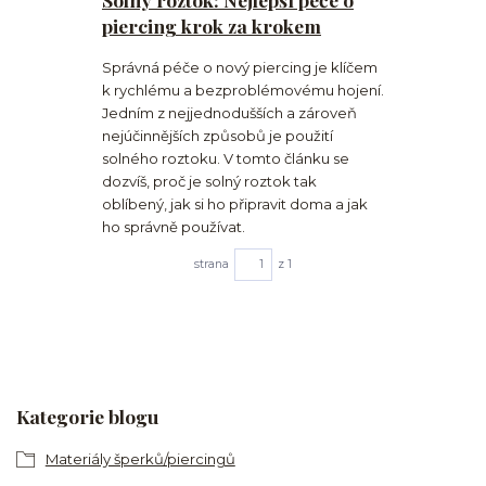
piercing krok za krokem
Správná péče o nový piercing je klíčem
k rychlému a bezproblémovému hojení.
Jedním z nejjednodušších a zároveň
nejúčinnějších způsobů je použití
solného roztoku. V tomto článku se
dozvíš, proč je solný roztok tak
oblíbený, jak si ho připravit doma a jak
ho správně používat.
strana
z 1
Kategorie blogu
Materiály šperků/piercingů