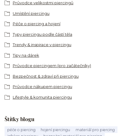
Průvodce velikostmi piercingů
Umístění piercingu
Péče o piercing a hojení
Typy piercingu podle částí těla
Trendy & inspirace v piercingu
Tipy na dárek
Průvodce piercingem (pro začátečníky)
Bezpečnost & zdraví při piercingu
Průvodce nákupem piercingu
Lifestyle & komunita piercingu
Štítky blogu
péče o piercing
hojení piercingu
materiál pro piercing
infekce piercingu
bezpečný materiál pro piercing