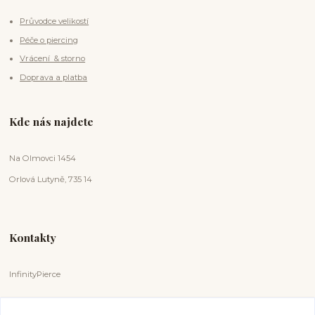
Průvodce velikostí
Péče o piercing
Vrácení & storno
Doprava a platba
Kde nás najdete
Na Olmovci 1454
Orlová Lutyně, 735 14
Kontakty
InfinityPierce
Markéta Badurová