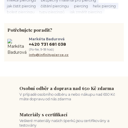
jak čistit piercing
čištění piercingu
piercing
helix piercing
bolest piercingu
typy piercingů
jak změřit piercing
výběr piercingu
tragus piercing
nosní piercing
septum piercing
módní piercing
intimní piercing
Potřebujete poradit?
hygiena piercingu
tipy pro piercing
piercing pro začátečníky
body piercing
ušní piercing
piercing rady
nový piercing
Markéta Badurová
piercing ucha
chirurgická ocel 316L
první piercing
+420 731 681 038
spravná velikost piercingu
měření piercingu
šperky do nosu
(Po-Ne, 9-18 hod.)
jak pečovat o piercing
medusa piercing
solný roztok piercing
info@infinitypierce.cz
pupík
piercing tipy
body art
piercing nosu
chirurgická ocel piercing
hypoalergenní materiál
ocelové šperky
titan šperky
luxusní piercing
velikost piercingu
piercing do ucha
conch piercing
hojení piercingu do ucha
forward helix
industrial piercing
Osobní odběr a doprava nad 650 Kč zdarma
V případě osobního odběru a nebo nákupu nad 650 Kč
máte dopravu od nás zdarma
Materiály s certifikací
Veškeré materiály našich šperků jsou certifikovány a
testovány