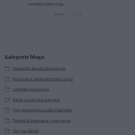
umístění piercingu
strana
z 1
Kategorie blogu
Materiály šperků/piercingů
Průvodce velikostmi piercingů
Umístění piercingu
Péče o piercing a hojení
Typy piercingu podle částí těla
Trendy & inspirace v piercingu
Tipy na dárek