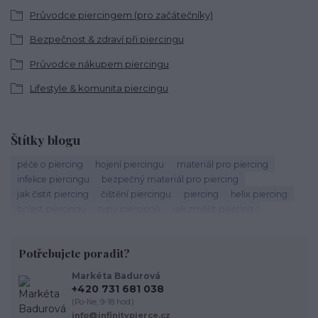
Průvodce piercingem (pro začátečníky)
Bezpečnost & zdraví při piercingu
Průvodce nákupem piercingu
Lifestyle & komunita piercingu
Štítky blogu
péče o piercing
hojení piercingu
materiál pro piercing
infekce piercingu
bezpečný materiál pro piercing
jak čistit piercing
čištění piercingu
piercing
helix piercing
bolest piercingu
typy piercingů
jak změřit piercing
výběr piercingu
tragus piercing
nosní piercing
septum piercing
módní piercing
intimní piercing
Potřebujete poradit?
hygiena piercingu
tipy pro piercing
piercing pro začátečníky
body piercing
ušní piercing
piercing rady
nový piercing
Markéta Badurová
piercing ucha
chirurgická ocel 316L
první piercing
+420 731 681 038
spravná velikost piercingu
měření piercingu
šperky do nosu
(Po-Ne, 9-18 hod.)
jak pečovat o piercing
medusa piercing
solný roztok piercing
info@infinitypierce.cz