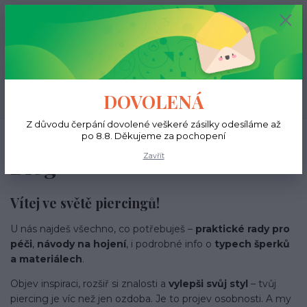
+420 731 681 038
0
ks
0 Kč
(Po-Ne, 9-18 hod.)
Menu
DOVOLENÁ
Hledat
Z důvodu čerpání dovolené veškeré zásilky odesíláme až
Úvod
Blog
po 8.8. Děkujeme za pochopení
Zavřít
Blog
Vítej ve světě piercingů!
U nás najdeš všechno, co potřebuješ –
praktické rady pro
péči
,
návody na hojení
, i podrobné info o
typech šperků
a materiálech
.
Objev inspiraci, rozšiř si znalosti a
vylepši svůj styl
– tvůj
piercing je víc než jen ozdoba. Je to projev osobnosti. A my