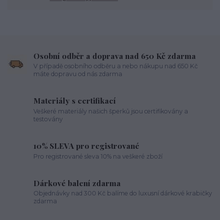
pupík
piercing tipy
body art
piercing nosu
chirurgická ocel piercing
hypoalergenní materiál
ocelové šperky
titan šperky
luxusní piercing
velikost piercingu
piercing do ucha
conch piercing
hojení piercingu do ucha
forward helix
industrial piercing
Osobní odběr a doprava nad 650 Kč zdarma
V případě osobního odběru a nebo nákupu nad 650 Kč
máte dopravu od nás zdarma
Materiály s certifikací
Veškeré materiály našich šperků jsou certifikovány a
testovány
10% SLEVA pro registrované
Pro registrované sleva 10% na veškeré zboží
Dárkové balení zdarma
Objednávky nad 300 Kč balíme do luxusní dárkové krabičky
zdarma