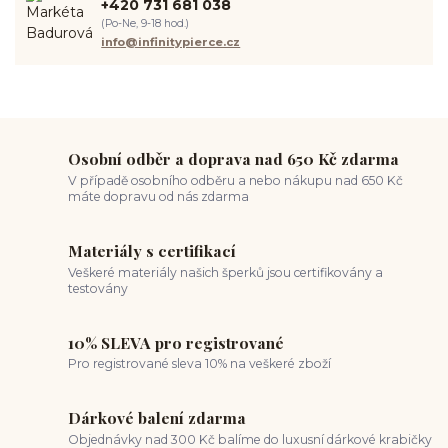
+420 731 681 038
spravná velikost piercingu
měření piercingu
šperky do nosu
(Po-Ne, 9-18 hod.)
jak pečovat o piercing
medusa piercing
solný roztok piercing
info@infinitypierce.cz
pupík
piercing tipy
body art
piercing nosu
chirurgická ocel piercing
hypoalergenní materiál
ocelové šperky
titan šperky
luxusní piercing
velikost piercingu
piercing do ucha
conch piercing
hojení piercingu do ucha
forward helix
industrial piercing
Osobní odběr a doprava nad 650 Kč zdarma
V případě osobního odběru a nebo nákupu nad 650 Kč
máte dopravu od nás zdarma
Materiály s certifikací
Veškeré materiály našich šperků jsou certifikovány a
testovány
10% SLEVA pro registrované
Pro registrované sleva 10% na veškeré zboží
Dárkové balení zdarma
Objednávky nad 300 Kč balíme do luxusní dárkové krabičky