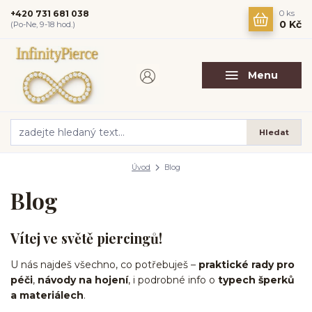
+420 731 681 038
0
ks
0 Kč
(Po-Ne, 9-18 hod.)
Menu
Hledat
Úvod
Blog
Blog
Vítej ve světě piercingů!
U nás najdeš všechno, co potřebuješ –
praktické rady pro
péči
,
návody na hojení
, i podrobné info o
typech šperků
a materiálech
.