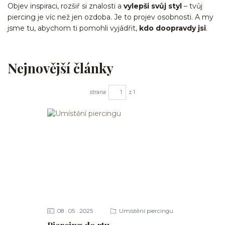
Objev inspiraci, rozšiř si znalosti a
vylepši svůj styl
– tvůj
piercing je víc než jen ozdoba. Je to projev osobnosti. A my
jsme tu, abychom ti pomohli vyjádřit,
kdo doopravdy jsi
.
Nejnovější články
strana
z 1
08
05
2025
Umístění piercingu
Piercing do rtu