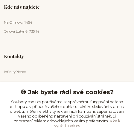
Kde nás najdete
Na Olmovci 1454
Orlová Lutyně, 735 14
Kontakty
InfinityPierce
Markéta Badurová
+420 731 681 038
🍪 Jak byste rádi své cookies?
(Po-Ne, 9-18 hod.)
Soubory cookies používáme ke správnému fungování našeho
e-shopu a v případě vašeho souhlasu také ke sledování statistik
info@infinitypierce.cz
o webu, měření efektivity reklamních kampaní, zapamatování
vašeho oblíbeného nastavení při používání stránek, či
zobrazení reklam odpovídajících vašim preferencím.
Více k
využití cookies