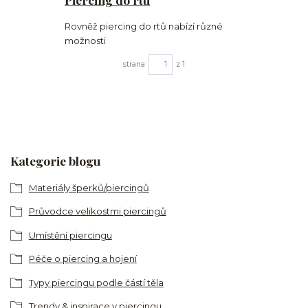
Rovněž piercing do rtů nabízí různé
možnosti
strana
z 1
Kategorie blogu
Materiály šperků/piercingů
Průvodce velikostmi piercingů
Umístění piercingu
Péče o piercing a hojení
Typy piercingu podle částí těla
Trendy & inspirace v piercingu