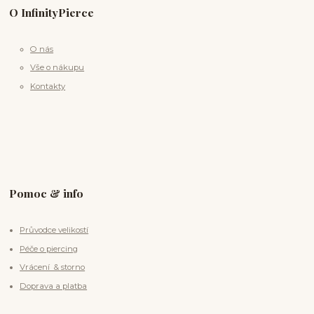
O InfinityPierce
O nás
Vše o nákupu
Kontakty
Pomoc & info
Průvodce velikostí
Péče o piercing
Vrácení & storno
Doprava a platba