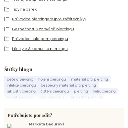
Tipy na dárek
Průvodce piercingem (pro začátečníky)
Bezpečnost & zdraví při piercingu
Průvodce nákupem piercingu
Lifestyle & komunita piercingu
Štítky blogu
péče o piercing
hojení piercingu
materiál pro piercing
infekce piercingu
bezpečný materiál pro piercing
jak čistit piercing
čištění piercingu
piercing
helix piercing
bolest piercingu
typy piercingů
jak změřit piercing
výběr piercingu
tragus piercing
nosní piercing
septum piercing
módní piercing
intimní piercing
Potřebujete poradit?
hygiena piercingu
tipy pro piercing
piercing pro začátečníky
body piercing
ušní piercing
piercing rady
nový piercing
Markéta Badurová
piercing ucha
chirurgická ocel 316L
první piercing