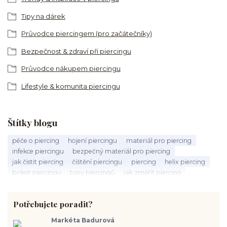
Tipy na dárek
Průvodce piercingem (pro začátečníky)
Bezpečnost & zdraví při piercingu
Průvodce nákupem piercingu
Lifestyle & komunita piercingu
Štítky blogu
péče o piercing
hojení piercingu
materiál pro piercing
infekce piercingu
bezpečný materiál pro piercing
jak čistit piercing
čištění piercingu
piercing
helix piercing
bolest piercingu
typy piercingů
jak změřit piercing
výběr piercingu
tragus piercing
nosní piercing
septum piercing
módní piercing
intimní piercing
Potřebujete poradit?
hygiena piercingu
tipy pro piercing
piercing pro začátečníky
body piercing
ušní piercing
piercing rady
nový piercing
Markéta Badurová
piercing ucha
chirurgická ocel 316L
první piercing