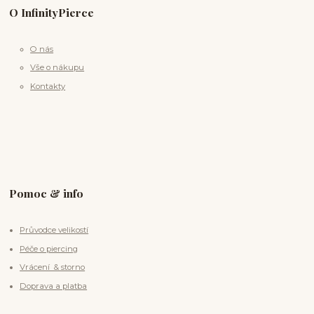
O InfinityPierce
O nás
Vše o nákupu
Kontakty
Pomoc & info
Průvodce velikostí
Péče o piercing
Vrácení & storno
Doprava a platba