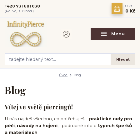
+420 731 681 038
0
ks
0 Kč
(Po-Ne, 9-18 hod.)
Menu
Hledat
Úvod
Blog
Blog
Vítej ve světě piercingů!
U nás najdeš všechno, co potřebuješ –
praktické rady pro
péči
,
návody na hojení
, i podrobné info o
typech šperků
a materiálech
.