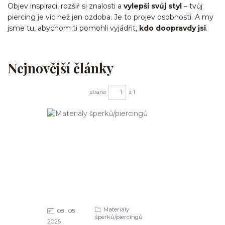
Objev inspiraci, rozšiř si znalosti a
vylepši svůj styl
– tvůj
piercing je víc než jen ozdoba. Je to projev osobnosti. A my
jsme tu, abychom ti pomohli vyjádřit,
kdo doopravdy jsi
.
Nejnovější články
strana
z 1
Materiály
08
05
šperků/piercingů
2025