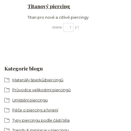
Titanový piercing
Titan pro nové a citlivé piercingy
strana
z 1
Kategorie blogu
Materiály šperků/piercingů
Průvodce velikostmi piercingů
Umístění piercingu
Péče o piercing a hojení
Typy piercingu podle částí těla
Trendy & inspirace v piercingu