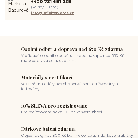
+420 731 681 038
spravná velikost piercingu
měření piercingu
šperky do nosu
(Po-Ne, 9-18 hod.)
jak pečovat o piercing
medusa piercing
solný roztok piercing
info@infinitypierce.cz
pupík
piercing tipy
body art
piercing nosu
chirurgická ocel piercing
hypoalergenní materiál
ocelové šperky
titan šperky
luxusní piercing
velikost piercingu
piercing do ucha
conch piercing
hojení piercingu do ucha
forward helix
industrial piercing
Osobní odběr a doprava nad 650 Kč zdarma
V případě osobního odběru a nebo nákupu nad 650 Kč
máte dopravu od nás zdarma
Materiály s certifikací
Veškeré materiály našich šperků jsou certifikovány a
testovány
10% SLEVA pro registrované
Pro registrované sleva 10% na veškeré zboží
Dárkové balení zdarma
Objednávky nad 300 Kč balíme do luxusní dárkové krabičky