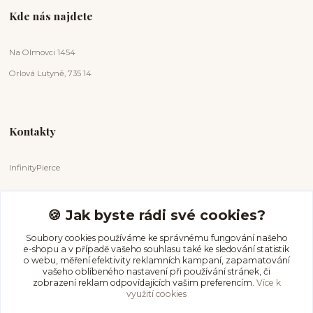
Kde nás najdete
Na Olmovci 1454
Orlová Lutyně, 735 14
Kontakty
InfinityPierce
Markéta Badurová
+420 731 681 038
🍪 Jak byste rádi své cookies?
(Po-Ne, 9-18 hod.)
Soubory cookies používáme ke správnému fungování našeho
e-shopu a v případě vašeho souhlasu také ke sledování statistik
info@infinitypierce.cz
o webu, měření efektivity reklamních kampaní, zapamatování
vašeho oblíbeného nastavení při používání stránek, či
zobrazení reklam odpovídajících vašim preferencím.
Více k
využití cookies