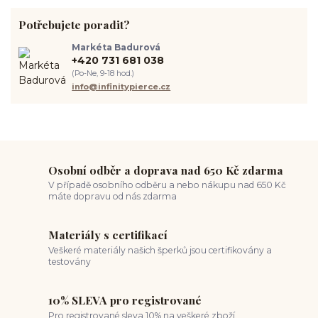
septum piercing
módní piercing
intimní piercing
Potřebujete poradit?
hygiena piercingu
tipy pro piercing
piercing pro začátečníky
body piercing
ušní piercing
piercing rady
nový piercing
Markéta Badurová
piercing ucha
chirurgická ocel 316L
první piercing
+420 731 681 038
spravná velikost piercingu
měření piercingu
šperky do nosu
(Po-Ne, 9-18 hod.)
jak pečovat o piercing
medusa piercing
solný roztok piercing
info@infinitypierce.cz
pupík
piercing tipy
body art
piercing nosu
chirurgická ocel piercing
hypoalergenní materiál
ocelové šperky
titan šperky
luxusní piercing
velikost piercingu
piercing do ucha
conch piercing
hojení piercingu do ucha
forward helix
industrial piercing
Osobní odběr a doprava nad 650 Kč zdarma
V případě osobního odběru a nebo nákupu nad 650 Kč
máte dopravu od nás zdarma
Materiály s certifikací
Veškeré materiály našich šperků jsou certifikovány a
testovány
10% SLEVA pro registrované
Pro registrované sleva 10% na veškeré zboží