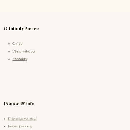
O InfinityPierce
O nás
Vše o nákupu
Kontakty
Pomoc & info
Průvodce velikostí
Péče o piercing