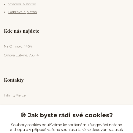
Vrácení & storno
Doprava a platba
Kde nás najdete
Na Olmovci 1454
Orlová Lutyně, 735 14
Kontakty
InfinityPierce
Markéta Badurová
+420 731 681 038
🍪 Jak byste rádi své cookies?
(Po-Ne, 9-18 hod.)
Soubory cookies používáme ke správnému fungování našeho
e-shopu a v případě vašeho souhlasu také ke sledování statistik
info@infinitypierce.cz