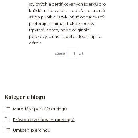
stylových a certifikovaných šperků pro
každé místo vpichu – od uší, nosu a rtů
až po pupík či jazyk. Ať už obdarovaný
preferuje minimalistické kroužky,
třpytivé labrety nebo originální
podkovy, u nás najdete ideální tip na
dárek
strana
z 1
Kategorie blogu
Materiály šperků/piercingů
Průvodce velikostmi piercingů
Umístění piercingu