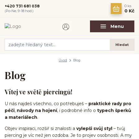
+420 731 681 038
0
ks
0 Kč
(Po-Ne, 9-18 hod.)
Menu
Hledat
Úvod
Blog
Blog
Vítej ve světě piercingů!
U nás najdeš všechno, co potřebuješ –
praktické rady pro
péči
,
návody na hojení
, i podrobné info o
typech šperků
a materiálech
.
Objev inspiraci, rozšiř si znalosti a
vylepši svůj styl
– tvůj
piercing je víc než jen ozdoba. Je to projev osobnosti. A my