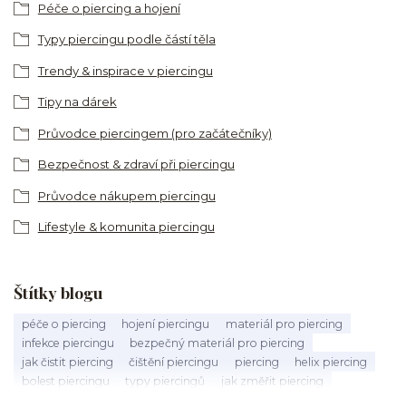
Péče o piercing a hojení
Typy piercingu podle částí těla
Trendy & inspirace v piercingu
Tipy na dárek
Průvodce piercingem (pro začátečníky)
Bezpečnost & zdraví při piercingu
Průvodce nákupem piercingu
Lifestyle & komunita piercingu
Štítky blogu
péče o piercing
hojení piercingu
materiál pro piercing
infekce piercingu
bezpečný materiál pro piercing
jak čistit piercing
čištění piercingu
piercing
helix piercing
bolest piercingu
typy piercingů
jak změřit piercing
výběr piercingu
tragus piercing
nosní piercing