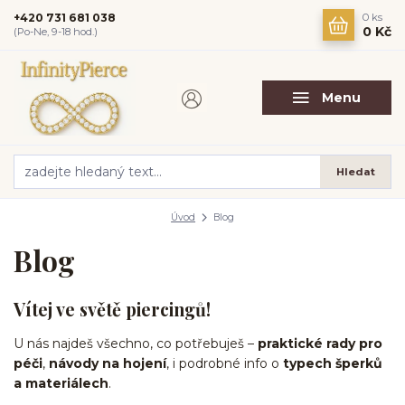
+420 731 681 038
0
ks
0 Kč
(Po-Ne, 9-18 hod.)
Menu
Hledat
Úvod
Blog
Blog
Vítej ve světě piercingů!
U nás najdeš všechno, co potřebuješ –
praktické rady pro
péči
,
návody na hojení
, i podrobné info o
typech šperků
a materiálech
.