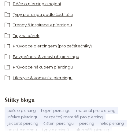
Péče o piercing a hojení
Typy piercingu podle částí těla
Trendy & inspirace v piercingu
Tipy na dárek
Průvodce piercingem (pro začátečníky)
Bezpečnost & zdraví při piercingu
Průvodce nákupem piercingu
Lifestyle & komunita piercingu
Štítky blogu
péče o piercing
hojení piercingu
materiál pro piercing
infekce piercingu
bezpečný materiál pro piercing
jak čistit piercing
čištění piercingu
piercing
helix piercing
bolest piercingu
typy piercingů
jak změřit piercing
výběr piercingu
tragus piercing
nosní piercing