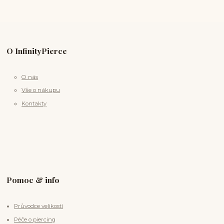
O InfinityPierce
O nás
Vše o nákupu
Kontakty
Pomoc & info
Průvodce velikostí
Péče o piercing