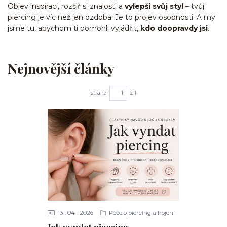
Objev inspiraci, rozšiř si znalosti a
vylepši svůj styl
– tvůj
piercing je víc než jen ozdoba. Je to projev osobnosti. A my
jsme tu, abychom ti pomohli vyjádřit,
kdo doopravdy jsi
.
Nejnovější články
strana
z 1
13
04
2026
Péče o piercing a hojení
Jak vyndat piercing