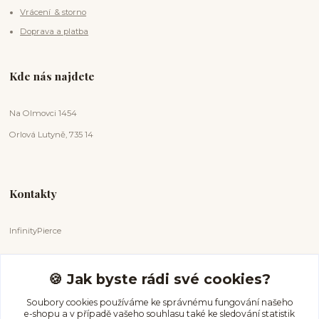
Vrácení & storno
Doprava a platba
Kde nás najdete
Na Olmovci 1454
Orlová Lutyně, 735 14
Kontakty
InfinityPierce
Markéta Badurová
+420 731 681 038
🍪 Jak byste rádi své cookies?
(Po-Ne, 9-18 hod.)
Soubory cookies používáme ke správnému fungování našeho
e-shopu a v případě vašeho souhlasu také ke sledování statistik