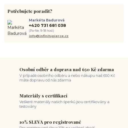
septum piercing
módní piercing
intimní piercing
Potřebujete poradit?
hygiena piercingu
tipy pro piercing
piercing pro začátečníky
body piercing
ušní piercing
piercing rady
nový piercing
Markéta Badurová
piercing ucha
chirurgická ocel 316L
první piercing
+420 731 681 038
spravná velikost piercingu
měření piercingu
šperky do nosu
(Po-Ne, 9-18 hod.)
jak pečovat o piercing
medusa piercing
solný roztok piercing
info@infinitypierce.cz
pupík
piercing tipy
body art
piercing nosu
chirurgická ocel piercing
hypoalergenní materiál
ocelové šperky
titan šperky
luxusní piercing
velikost piercingu
piercing do ucha
conch piercing
hojení piercingu do ucha
forward helix
industrial piercing
Osobní odběr a doprava nad 650 Kč zdarma
V případě osobního odběru a nebo nákupu nad 650 Kč
máte dopravu od nás zdarma
Materiály s certifikací
Veškeré materiály našich šperků jsou certifikovány a
testovány
10% SLEVA pro registrované
Pro registrované sleva 10% na veškeré zboží