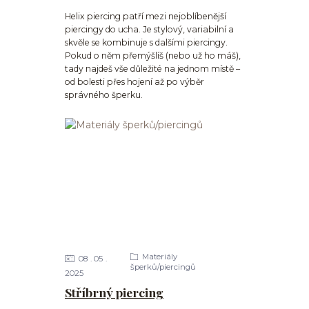
Helix piercing patří mezi nejoblíbenější
piercingy do ucha. Je stylový, variabilní a
skvěle se kombinuje s dalšími piercingy.
Pokud o něm přemýšlíš (nebo už ho máš),
tady najdeš vše důležité na jednom místě –
od bolesti přes hojení až po výběr
správného šperku.
Materiály
08
05
šperků/piercingů
2025
Stříbrný piercing