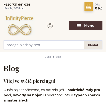
+420 731 681 038
0
ks
0 Kč
(Po-Ne, 9-18 hod.)
Menu
Hledat
Úvod
Blog
Blog
Vítej ve světě piercingů!
U nás najdeš všechno, co potřebuješ –
praktické rady pro
péči
,
návody na hojení
, i podrobné info o
typech šperků
a materiálech
.