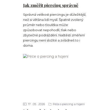
Jak změřit piercing správně
Správná velikost piercingu je důležitější,
než si většina lidí myslí. Špatně zvolený
průměr nebo tloušťka může
způsobovat nepohodlí, tlak nebo
zbytečné podráždění. Naštěstí změření
piercingu není složité a zvládneš to i
doma.
17
05
2026
Péče o piercing a hojení