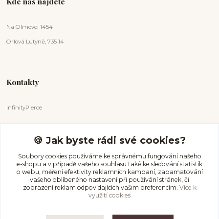
Kde nás najdete
Na Olmovci 1454
Orlová Lutyně, 735 14
Kontakty
InfinityPierce
Markéta Badurová
+420 731 681 038
🍪 Jak byste rádi své cookies?
(Po-Ne, 9-18 hod.)
Soubory cookies používáme ke správnému fungování našeho
e-shopu a v případě vašeho souhlasu také ke sledování statistik
info@infinitypierce.cz
o webu, měření efektivity reklamních kampaní, zapamatování
vašeho oblíbeného nastavení při používání stránek, či
zobrazení reklam odpovídajících vašim preferencím.
Více k
využití cookies