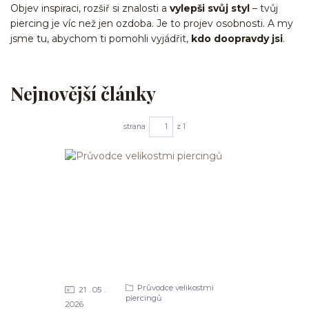
Objev inspiraci, rozšiř si znalosti a
vylepši svůj styl
– tvůj
piercing je víc než jen ozdoba. Je to projev osobnosti. A my
jsme tu, abychom ti pomohli vyjádřit,
kdo doopravdy jsi
.
Nejnovější články
strana
z 1
Průvodce velikostmi
21
05
piercingů
2026