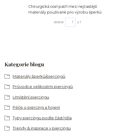
Chirurgická ocel patří mezi nejčastější
materiály používané pro výrobu šperků
strana
z 1
Kategorie blogu
Materiály šperků/piercingů
Průvodce velikostmi piercingů
Umístění piercingu
Péče o piercing a hojení
Typy piercingu podle částí těla
Trendy & inspirace v piercingu