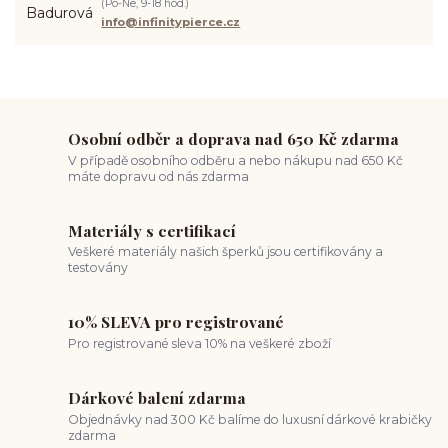
(Po-Ne, 9-18 hod.)
jak pečovat o piercing
medusa piercing
solný roztok piercing
info@infinitypierce.cz
pupík
piercing tipy
body art
piercing nosu
chirurgická ocel piercing
hypoalergenní materiál
ocelové šperky
titan šperky
luxusní piercing
velikost piercingu
piercing do ucha
conch piercing
hojení piercingu do ucha
forward helix
industrial piercing
Osobní odběr a doprava nad 650 Kč zdarma
V případě osobního odběru a nebo nákupu nad 650 Kč
máte dopravu od nás zdarma
Materiály s certifikací
Veškeré materiály našich šperků jsou certifikovány a
testovány
10% SLEVA pro registrované
Pro registrované sleva 10% na veškeré zboží
Dárkové balení zdarma
Objednávky nad 300 Kč balíme do luxusní dárkové krabičky
zdarma