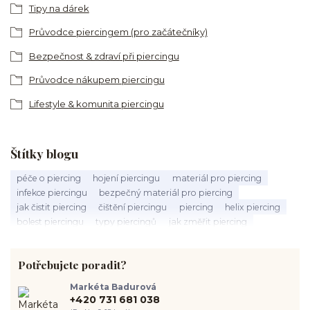
Tipy na dárek
Průvodce piercingem (pro začátečníky)
Bezpečnost & zdraví při piercingu
Průvodce nákupem piercingu
Lifestyle & komunita piercingu
Štítky blogu
péče o piercing
hojení piercingu
materiál pro piercing
infekce piercingu
bezpečný materiál pro piercing
jak čistit piercing
čištění piercingu
piercing
helix piercing
bolest piercingu
typy piercingů
jak změřit piercing
výběr piercingu
tragus piercing
nosní piercing
septum piercing
módní piercing
intimní piercing
Potřebujete poradit?
hygiena piercingu
tipy pro piercing
piercing pro začátečníky
body piercing
ušní piercing
piercing rady
nový piercing
Markéta Badurová
piercing ucha
chirurgická ocel 316L
první piercing
+420 731 681 038
spravná velikost piercingu
měření piercingu
šperky do nosu