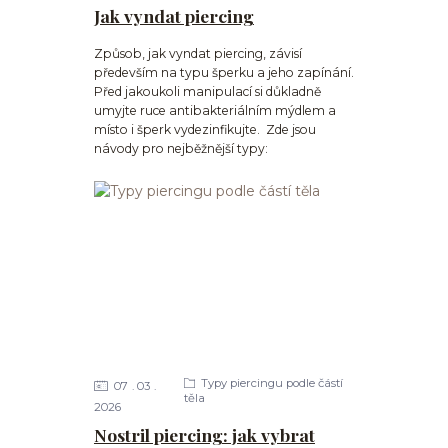
Jak vyndat piercing
Způsob, jak vyndat piercing, závisí
především na typu šperku a jeho zapínání.
Před jakoukoli manipulací si důkladně
umyjte ruce antibakteriálním mýdlem a
místo i šperk vydezinfikujte. Zde jsou
návody pro nejběžnější typy:
Typy piercingu podle částí
07
03
těla
2026
Nostril piercing: jak vybrat