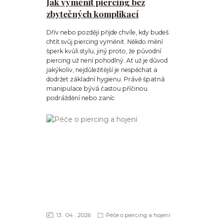
Jak vyměnit piercing bez
zbytečných komplikací
Dřív nebo později přijde chvíle, kdy budeš
chtít svůj piercing vyměnit. Někdo mění
šperk kvůli stylu, jiný proto, že původní
piercing už není pohodlný. Ať už je důvod
jakýkoliv, nejdůležitější je nespěchat a
dodržet základní hygienu. Právě špatná
manipulace bývá častou příčinou
podráždění nebo zaníc
13
04
2026
Péče o piercing a hojení