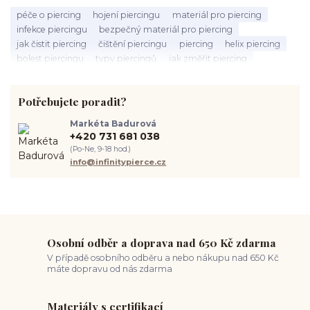
péče o piercing
hojení piercingu
materiál pro piercing
infekce piercingu
bezpečný materiál pro piercing
jak čistit piercing
čištění piercingu
piercing
helix piercing
bolest piercingu
typy piercingů
jak změřit piercing
výběr piercingu
tragus piercing
nosní piercing
septum piercing
módní piercing
intimní piercing
Potřebujete poradit?
hygiena piercingu
tipy pro piercing
piercing pro začátečníky
body piercing
ušní piercing
piercing rady
nový piercing
Markéta Badurová
piercing ucha
chirurgická ocel 316L
první piercing
+420 731 681 038
spravná velikost piercingu
měření piercingu
šperky do nosu
(Po-Ne, 9-18 hod.)
jak pečovat o piercing
medusa piercing
solný roztok piercing
info@infinitypierce.cz
pupík
piercing tipy
body art
piercing nosu
chirurgická ocel piercing
hypoalergenní materiál
ocelové šperky
titan šperky
luxusní piercing
velikost piercingu
piercing do ucha
conch piercing
hojení piercingu do ucha
forward helix
industrial piercing
Osobní odběr a doprava nad 650 Kč zdarma
V případě osobního odběru a nebo nákupu nad 650 Kč
máte dopravu od nás zdarma
Materiály s certifikací