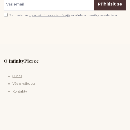
Přihlásit se
Souhlasím se
zpracováním osobních údajů
za účelem rozesílky newsletteru.
O InfinityPierce
O nás
Vše o nákupu
Kontakty