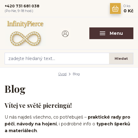
+420 731 681 038
0
ks
0 Kč
(Po-Ne, 9-18 hod.)
Menu
Hledat
Úvod
Blog
Blog
Vítej ve světě piercingů!
U nás najdeš všechno, co potřebuješ –
praktické rady pro
péči
,
návody na hojení
, i podrobné info o
typech šperků
a materiálech
.