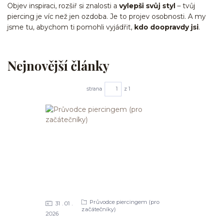
Objev inspiraci, rozšiř si znalosti a
vylepši svůj styl
– tvůj
piercing je víc než jen ozdoba. Je to projev osobnosti. A my
jsme tu, abychom ti pomohli vyjádřit,
kdo doopravdy jsi
.
Nejnovější články
strana
z 1
Průvodce piercingem (pro
31
01
začátečníky)
2026