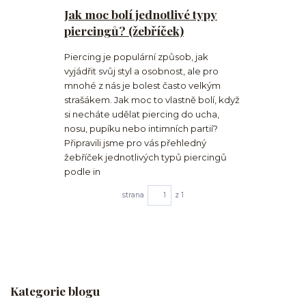
Jak moc bolí jednotlivé typy
piercingů? (žebříček)
Piercing je populární způsob, jak
vyjádřit svůj styl a osobnost, ale pro
mnohé z nás je bolest často velkým
strašákem. Jak moc to vlastně bolí, když
si necháte udělat piercing do ucha,
nosu, pupíku nebo intimních partií?
Připravili jsme pro vás přehledný
žebříček jednotlivých typů piercingů
podle in
strana
z 1
Kategorie blogu