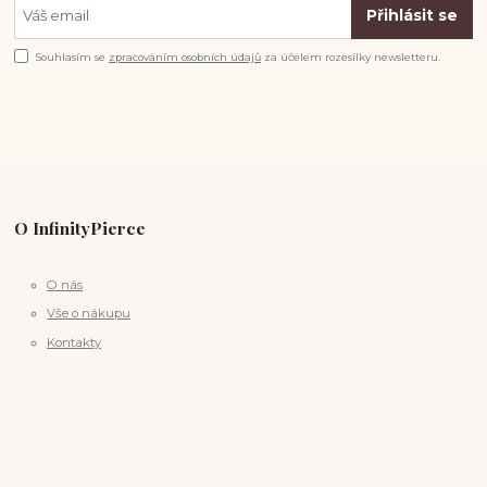
Přihlásit se
Souhlasím se
zpracováním osobních údajů
za účelem rozesílky newsletteru.
O InfinityPierce
O nás
Vše o nákupu
Kontakty