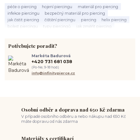
péče o piercing
hojení piercingu
materiál pro piercing
infekce piercingu
bezpečný materiál pro piercing
jak čistit piercing
čištění piercingu
piercing
helix piercing
bolest piercingu
typy piercingů
jak změřit piercing
výběr piercingu
tragus piercing
nosní piercing
septum piercing
módní piercing
intimní piercing
Potřebujete poradit?
hygiena piercingu
tipy pro piercing
piercing pro začátečníky
body piercing
ušní piercing
piercing rady
nový piercing
Markéta Badurová
piercing ucha
chirurgická ocel 316L
první piercing
+420 731 681 038
spravná velikost piercingu
měření piercingu
šperky do nosu
(Po-Ne, 9-18 hod.)
jak pečovat o piercing
medusa piercing
solný roztok piercing
info@infinitypierce.cz
pupík
piercing tipy
body art
piercing nosu
chirurgická ocel piercing
hypoalergenní materiál
ocelové šperky
titan šperky
luxusní piercing
velikost piercingu
piercing do ucha
conch piercing
hojení piercingu do ucha
forward helix
industrial piercing
Osobní odběr a doprava nad 650 Kč zdarma
V případě osobního odběru a nebo nákupu nad 650 Kč
máte dopravu od nás zdarma
Materiály s certifikací