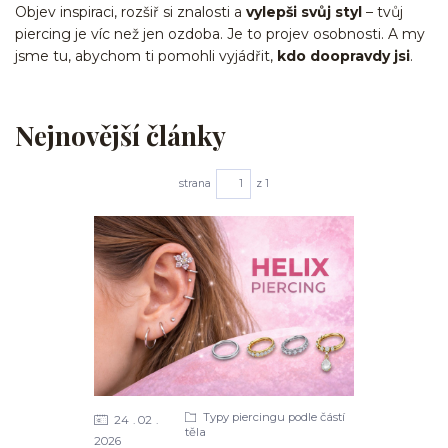
Objev inspiraci, rozšiř si znalosti a
vylepši svůj styl
– tvůj
piercing je víc než jen ozdoba. Je to projev osobnosti. A my
jsme tu, abychom ti pomohli vyjádřit,
kdo doopravdy jsi
.
Nejnovější články
strana
z 1
Typy piercingu podle částí
24
02
těla
2026