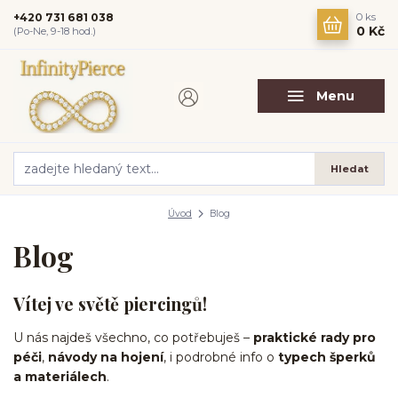
+420 731 681 038
0
ks
0 Kč
(Po-Ne, 9-18 hod.)
Menu
Hledat
Úvod
Blog
Blog
Vítej ve světě piercingů!
U nás najdeš všechno, co potřebuješ –
praktické rady pro
péči
,
návody na hojení
, i podrobné info o
typech šperků
a materiálech
.